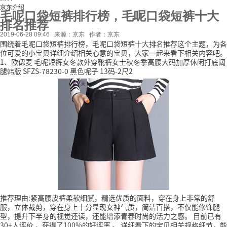
京东介绍
毛呢口袋短裤排行榜，毛呢口袋短裤十大
排名推荐
2019-06-28 09:46
来源：京东
作者：京东
围绕着毛呢口袋短裤排行榜，毛呢口袋短裤十大排名推荐这个主题，为各
位可爱的小宝贝详细介绍相关心意的宝贝，大家一起来看下相关内容吧。
1、欧偲麦 毛呢短裤女冬款外穿靴裤女士秋冬季高腰大码加厚休闲打底阔
腿韩版 SFZS-78230-0 黑色呢子 13码-2尺2
推荐理由:紧高腰皮裤柔软细腻，精选优质的面料，穿在身上非常的舒
服，立体裁剪，穿在身上十分显现女神气质，简洁百搭，不仅能修饰腿
型，提升下半身的视觉还读，还能增添青春时尚的活力之感。
目前已有
30+人评价
，获得了100%的好评率
。
详细看下的宝贝相关规格细节，能