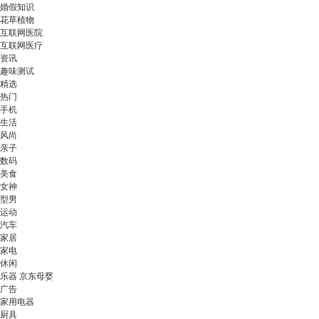
婚假知识
花草植物
互联网医院
互联网医疗
资讯
趣味测试
精选
热门
手机
生活
风尚
亲子
数码
美食
女神
型男
运动
汽车
家居
家电
休闲
乐器 京东母婴
广告
家用电器
厨具