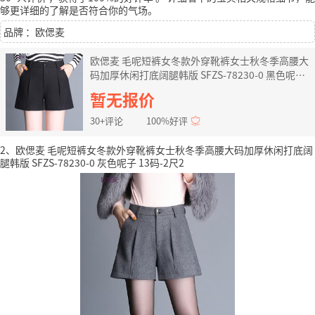
够更详细的了解是否符合你的气场。
品牌 ：欧偲麦
欧偲麦 毛呢短裤女冬款外穿靴裤女士秋冬季高腰大
码加厚休闲打底阔腿韩版 SFZS-78230-0 黑色呢子
13码-2尺2
暂无报价
30+评论
100%好评
2、欧偲麦 毛呢短裤女冬款外穿靴裤女士秋冬季高腰大码加厚休闲打底阔
腿韩版 SFZS-78230-0 灰色呢子 13码-2尺2