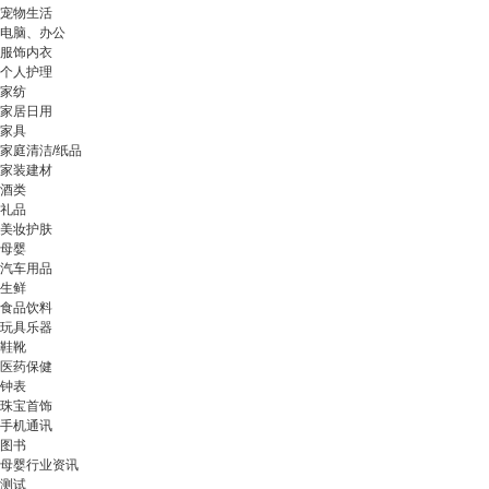
宠物生活
电脑、办公
服饰内衣
个人护理
家纺
家居日用
家具
家庭清洁/纸品
家装建材
酒类
礼品
美妆护肤
母婴
汽车用品
生鲜
食品饮料
玩具乐器
鞋靴
医药保健
钟表
珠宝首饰
手机通讯
图书
母婴行业资讯
测试