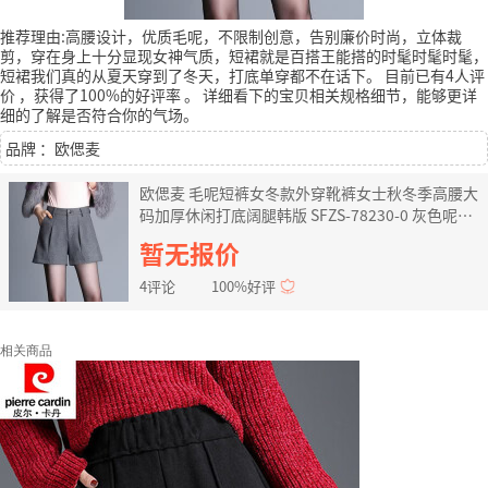
推荐理由:高腰设计，优质毛呢，不限制创意，告别廉价时尚，立体裁
剪，穿在身上十分显现女神气质，短裙就是百搭王能搭的时髦时髦时髦，
短裙我们真的从夏天穿到了冬天，打底单穿都不在话下。
目前已有4人评
价
，获得了100%的好评率
。
详细看下的宝贝相关规格细节，能够更详
细的了解是否符合你的气场。
品牌 ：欧偲麦
欧偲麦 毛呢短裤女冬款外穿靴裤女士秋冬季高腰大
码加厚休闲打底阔腿韩版 SFZS-78230-0 灰色呢子
13码-2尺2
暂无报价
4评论
100%好评
相关商品