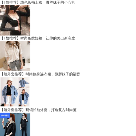
【T恤推荐】纯色长袖上衣，微胖妹子的小心机
【T恤推荐】时尚条纹短袖，让你的美出新高度
【短外套推荐】时尚修身连衣裙，微胖妹子的福音
【短外套推荐】翻领长袖外套，打造复古时尚范