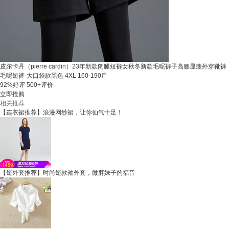
皮尔卡丹（pierre cardin）23年新款阔腿短裤女秋冬新款毛呢裤子高腰显瘦外穿靴裤
毛呢短裤-大口袋款黑色 4XL 160-190斤
92%好评
500+评价
立即抢购
相关推荐
【连衣裙推荐】浪漫网纱裙，让你仙气十足！
【短外套推荐】时尚短款袖外套，微胖妹子的福音