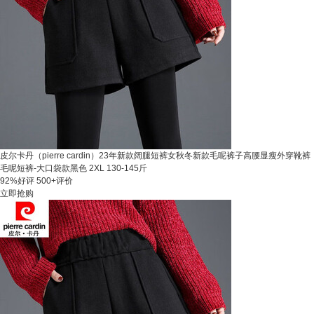
皮尔卡丹（pierre cardin）23年新款阔腿短裤女秋冬新款毛呢裤子高腰显瘦外穿靴裤
毛呢短裤-大口袋款黑色 2XL 130-145斤
92%好评
500+评价
立即抢购