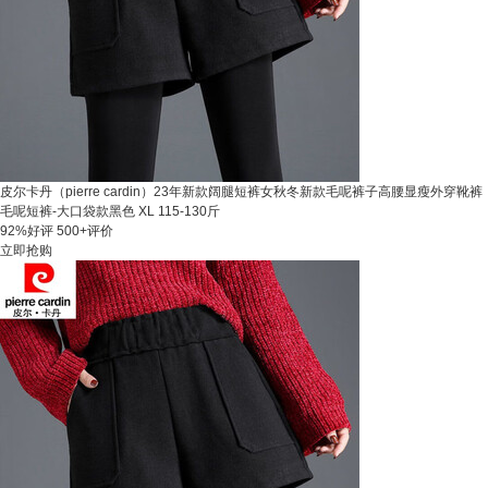
皮尔卡丹（pierre cardin）23年新款阔腿短裤女秋冬新款毛呢裤子高腰显瘦外穿靴裤
毛呢短裤-大口袋款黑色 XL 115-130斤
92%好评
500+评价
立即抢购