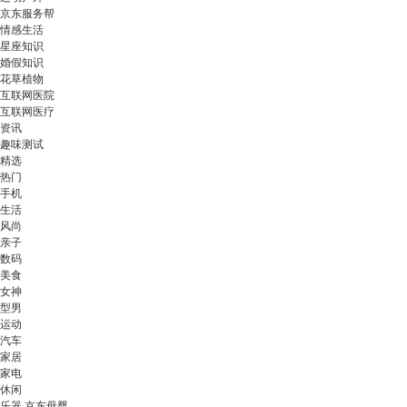
京东服务帮
情感生活
星座知识
婚假知识
花草植物
互联网医院
互联网医疗
资讯
趣味测试
精选
热门
手机
生活
风尚
亲子
数码
美食
女神
型男
运动
汽车
家居
家电
休闲
乐器 京东母婴