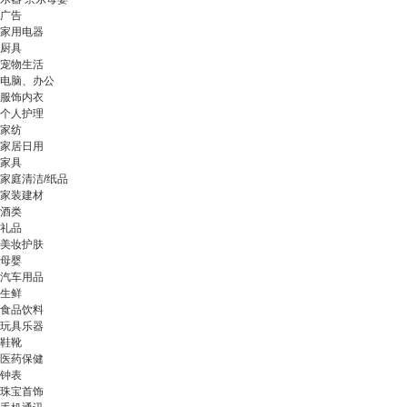
广告
家用电器
厨具
宠物生活
电脑、办公
服饰内衣
个人护理
家纺
家居日用
家具
家庭清洁/纸品
家装建材
酒类
礼品
美妆护肤
母婴
汽车用品
生鲜
食品饮料
玩具乐器
鞋靴
医药保健
钟表
珠宝首饰