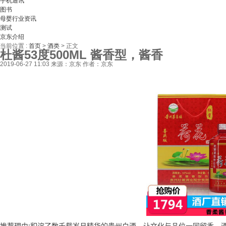
手机通讯
图书
母婴行业资讯
测试
京东介绍
当前位置 :
首页
>
酒类
>
正文
杜酱53度500ML 酱香型，酱香
2019-06-27 11:03
来源：京东
作者：京东
推荐理由:积淀了数千载岁月精华的贵州白酒，让文化与品位一同留香，