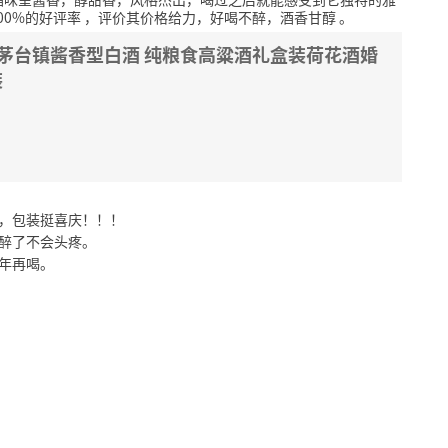
00%的好评率
，评价其价格给力，好喝不醉，酒香甘醇
。
州茅台镇酱香型白酒 纯粮食高粱酒礼盒装荷花酒婚
装
价，包装挺喜庆！！！
喝醉了不会头疼。
年再喝。