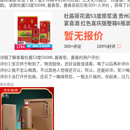
韵。
该款杜酱53度500ML 酱香型，酱香目前已有300+人评价
，获得了1
杜酱荷花酒53度原浆酒 贵
宴喜酒 红色喜庆版整箱6瓶
暂无报价
300+评论
100%好评
详细了解查看杜酱53度500ML 酱香型，酱香的用户评价:
评价1:宝贝终于盼到了，物流挺快，还好没耽误请客，喝了以后再补评
评价2:我不怎么喝酒，不过其他人觉得还可以，所以，还是好评。至少
评价3:没打开外包装，还买了一箱绿荷花，一瓶五斤装的，存起来，过几
相关商品