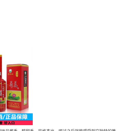
酒味呈酱香，醇甜香，风格杰出，喝过之后就能感受到它独特的雅