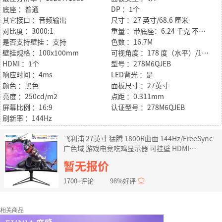
底座 ：普通
DP ：1个
其它接口 ：音频输出
尺寸 ：27 英寸/68.6 厘米
对比度 ：3000:1
重量 ：带底座：6.24 千克 不带底座：4.47 千克 带包装：9.48 千克
是否支持壁挂 ：支持
色数 ：16.7M
壁挂规格 ：100x100mm
可视角度 ：178 度（水平）/178 度（垂直），@ C/R >10
HDMI ：1个
型号 ：278M6QJEB
响应时间 ：4ms
LED背光 ：是
颜色 ：黑色
面板尺寸 ：27英寸
亮度 ：250cd/m2
点距 ：0.311mm
屏幕比例 ：16:9
认证型号 ：278M6QJEB
刷新率 ：144Hz
飞利浦 27英寸 猛腾 1800R曲面 144Hz/FreeSync
广色域 游戏电竞吃鸡显示器 可挂壁 HDMI
278M6QJEB
暂无报价
1700+评论
98%好评
相关商品