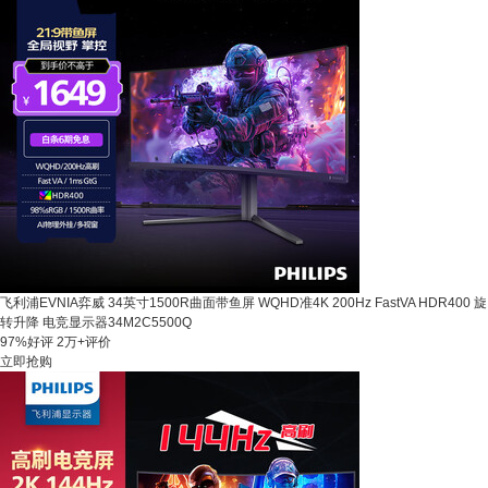
飞利浦EVNIA弈威 34英寸1500R曲面带鱼屏 WQHD准4K 200Hz FastVA HDR400 旋
转升降 电竞显示器34M2C5500Q
97%好评
2万+评价
立即抢购