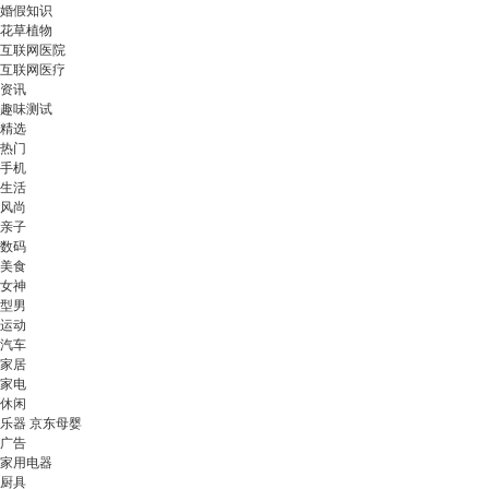
婚假知识
花草植物
互联网医院
互联网医疗
资讯
趣味测试
精选
热门
手机
生活
风尚
亲子
数码
美食
女神
型男
运动
汽车
家居
家电
休闲
乐器 京东母婴
广告
家用电器
厨具