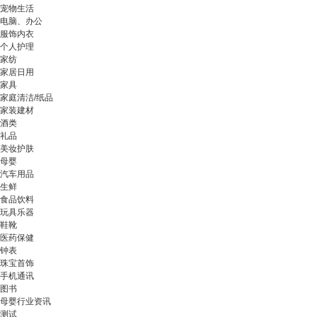
宠物生活
电脑、办公
服饰内衣
个人护理
家纺
家居日用
家具
家庭清洁/纸品
家装建材
酒类
礼品
美妆护肤
母婴
汽车用品
生鲜
食品饮料
玩具乐器
鞋靴
医药保健
钟表
珠宝首饰
手机通讯
图书
母婴行业资讯
测试