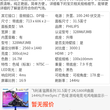
质清晰，纯正艳丽，简单方便
。
详细看下的宝贝相关规格细节，能够更
详细的了解是否符合你的气场。
其它接口 ：音频接口、DP接口x2
电源 ：外置、100-240 伏交流、50-60 赫兹
尺寸 ：带底座：713 x 606 x 286 毫米
面板尺寸 ：31.5英寸
面板类型 ：VA
品牌 ：PHILIPS
宽屏 ：是
认证型号 ：328M6FJMB
内置音箱 ：有
底座 ：升降
型号 ：328M6FJMB
是否支持壁挂 ：是
最佳分辨率 ：2560×1440
对比度 ：3000:1
亮度 ：300cd/m2
HDMI ：2个
色数 ：16.7M
壁挂规格 ：100x100mm
特性 ：色域（标准）：NTSC 100％*、sRGB 120％*
重量 ：带底座：7.9 千克
LED背光 ：是
颜色 ：黑色
响应时间 ：4ms
可视角度 ：可视角度：178 度（水平）/178 度（垂直），@ C/R >10
屏幕比例 ：16:9
刷新率 ：144Hz
飞利浦 猛腾系列 31.5英寸 2K/1800R曲面
144Hz/FreeSync 广色域 游戏电竞 吃鸡电脑显示器
HDMI 328M6FJMB
暂无报价