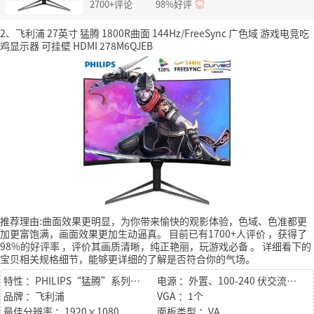
2700+评论
98%好评
2、飞利浦 27英寸 猛腾 1800R曲面 144Hz/FreeSync 广色域 游戏电竞吃
鸡显示器 可挂壁 HDMI 278M6QJEB
推荐理由:曲面效果更明显，为你带来愉快的观影体验，色域、色准都更
加更富饱满，画面效果更加生动逼真。
目前已有1700+人评价
，获得了
98%的好评率
，评价其画质清晰，纯正艳丽，玩游戏必备
。
详细看下的
宝贝相关规格细节，能够更详细的了解是否符合你的气场。
特性 ：PHILIPS“猛腾”系列全高清曲面显示器采用 AMD Free sync 变频技术、144HZ 高刷新率
电源 ：外置、100-240 伏交流、50-60 赫兹
品牌 ：飞利浦
VGA ：1个
最佳分辨率 ：1920×1080
面板类型 ：VA