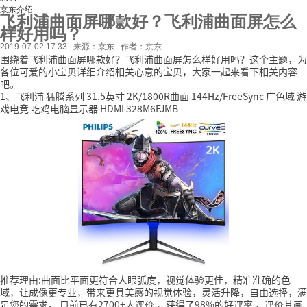
京东介绍
飞利浦曲面屏哪款好？飞利浦曲面屏怎么
样好用吗？
2019-07-02 17:33
来源：京东
作者：京东
围绕着飞利浦曲面屏哪款好？飞利浦曲面屏怎么样好用吗？这个主题，为
各位可爱的小宝贝详细介绍相关心意的宝贝，大家一起来看下相关内容
吧。
1、飞利浦 猛腾系列 31.5英寸 2K/1800R曲面 144Hz/FreeSync 广色域 游
戏电竞 吃鸡电脑显示器 HDMI 328M6FJMB
推荐理由:曲面比平面更符合人眼弧度，视觉体验更佳，精准准确的色
域，让成像更专业，带来更具美感的视觉体验，灵活升降，自由选择，满
足您的需求。
目前已有2700+人评价
，获得了98%的好评率
，评价其画