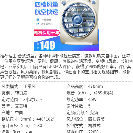
推荐理由:台式造型，各种环境都能轻松搞定，这款风扇来自中国，让每
一位用户享受舒适、便利、健康、愉悦的生活环境，变频电风扇，节能省
电，非常实用。
目前已有1300+人评价
，获得了98%的好评率
，评价其
声音很轻，风力柔顺，送风舒服
。
详细看下的宝贝相关规格细节，能够
更详细的了解是否符合你的气场。
风类模式 ：正常风
产品高度 ：470mm
类别 ：转页扇
噪音（db） ：≤59dB(A)
定时范围 ：2小时以下
额定功率 ：45W
品牌 ：艾美特
扇叶片数 ：5
产地 ：中国
定频/变频 ：变频
整机尺寸（mm) ：440*182*505
风力档位 ：四档调节
扇叶直径（cm） ：30
控制方式 ：机械式
净重（kg) ：2.46
额定电压 ：220V