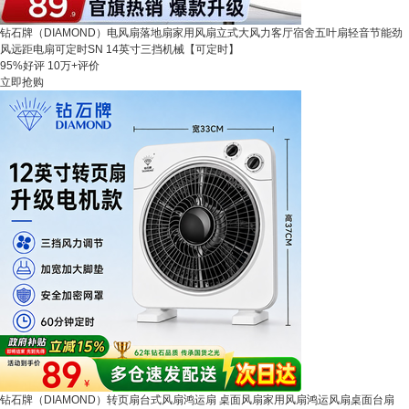
钻石牌（DIAMOND）电风扇落地扇家用风扇立式大风力客厅宿舍五叶扇轻音节能劲
风远距电扇可定时SN 14英寸三挡机械【可定时】
95%好评
10万+评价
立即抢购
钻石牌（DIAMOND）转页扇台式风扇鸿运扇 桌面风扇家用风扇鸿运风扇桌面台扇