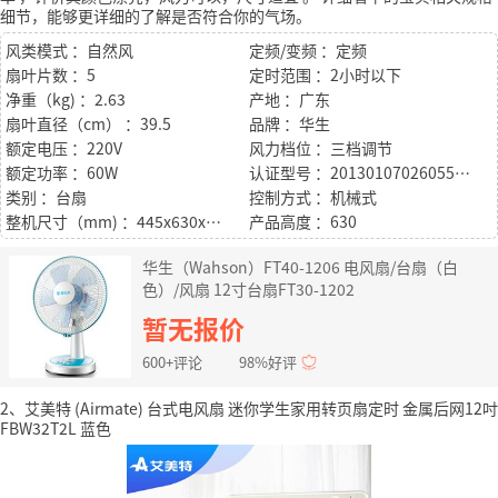
细节，能够更详细的了解是否符合你的气场。
风类模式 ：自然风
定频/变频 ：定频
扇叶片数 ：5
定时范围 ：2小时以下
净重（kg) ：2.63
产地 ：广东
扇叶直径（cm） ：39.5
品牌 ：华生
额定电压 ：220V
风力档位 ：三档调节
额定功率 ：60W
认证型号 ：2013010702605571
类别 ：台扇
控制方式 ：机械式
整机尺寸（mm) ：445x630x300
产品高度 ：630
华生（Wahson）FT40-1206 电风扇/台扇（白
色）/风扇 12寸台扇FT30-1202
暂无报价
600+评论
98%好评
2、艾美特 (Airmate) 台式电风扇 迷你学生家用转页扇定时 金属后网12吋
FBW32T2L 蓝色