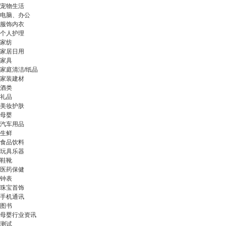
宠物生活
电脑、办公
服饰内衣
个人护理
家纺
家居日用
家具
家庭清洁/纸品
家装建材
酒类
礼品
美妆护肤
母婴
汽车用品
生鲜
食品饮料
玩具乐器
鞋靴
医药保健
钟表
珠宝首饰
手机通讯
图书
母婴行业资讯
测试