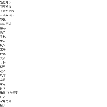
婚假知识
花草植物
互联网医院
互联网医疗
资讯
趣味测试
精选
热门
手机
生活
风尚
亲子
数码
美食
女神
型男
运动
汽车
家居
家电
休闲
乐器 京东母婴
广告
家用电器
厨具