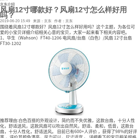
京东介绍
风扇12寸哪款好？风扇12寸怎么样好用
吗？
2019-06-20 15:49
来源：京东
作者：京东
围绕着风扇12寸哪款好？风扇12寸怎么样好用吗？这个主题，为各位可
爱的小宝贝详细介绍相关心意的宝贝，大家一起来看下相关内容吧。
1、华生（Wahson）FT40-1206 电风扇/台扇（白色）/风扇 12寸台扇
FT30-1202
推荐理由:白色百搭的外观设计，简约而不失优雅，这款台扇，十分人性
化，舒适送风，这款风扇可以吹出自然风，舒适、柔和，低音，这款台
扇，十分人性化，舒适送风。
目前已有600+人评价
，获得了98%的好评
率
，评价其颜色漂亮，风力可以，尺寸适宜
。
详细看下的宝贝相关规格