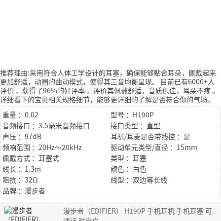
推荐理由:采用符合人体工学设计的耳塞，确保能够贴合耳朵，佩戴起来
更加舒适，动圈的曲动模式，使得其三音均衡呈现。
目前已有6000+人
评价
，获得了96%的好评率
，评价其佩戴舒适，音质俱佳，耳朵不疼
。
详细看下的宝贝相关规格细节，能够更详细的了解是否符合你的气场。
重量 ：0.02
型号 ：H190P
音频接口 ：3.5毫米音频接口
接口类型 ：直型
声压 ：97dB
耳机/耳麦是否带线控 ：是
频响范围 ：20Hz～20kHz
驱动单元类型/直径 ：15mm
佩戴方式 ：耳塞式
类型 ：耳塞
线长 ：1.3m
颜色 ：白色
阻抗 ：32Ω
线型 ：双边等长线
品牌 ：漫步者
漫步者（EDIFIER） H190P 手机耳机 手机耳塞 可
通话 时尚白