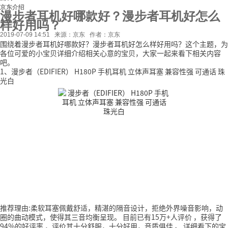
京东介绍
漫步者耳机好哪款好？漫步者耳机好怎么
样好用吗？
2019-07-09 14:51
来源：京东
作者：京东
围绕着漫步者耳机好哪款好？漫步者耳机好怎么样好用吗？这个主题，为
各位可爱的小宝贝详细介绍相关心意的宝贝，大家一起来看下相关内容
吧。
1、漫步者（EDIFIER） H180P 手机耳机 立体声耳塞 兼容性强 可通话 珠
光白
推荐理由:柔软耳塞佩戴舒适，精湛的隔音设计，拒绝外界噪音影响，动
圈的曲动模式，使得其三音均衡呈现。
目前已有15万+人评价
，获得了
94%的好评率
，评价其十分舒服，十分好用，音质俱佳
。
详细看下的宝