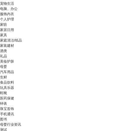
宠物生活
电脑、办公
服饰内衣
个人护理
家纺
家居日用
家具
家庭清洁/纸品
家装建材
酒类
礼品
美妆护肤
母婴
汽车用品
生鲜
食品饮料
玩具乐器
鞋靴
医药保健
钟表
珠宝首饰
手机通讯
图书
母婴行业资讯
测试