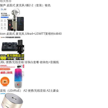
相关推荐
魅声 桌面式 麦克风 I播2-2（套装）银色
icon 桌面式 麦克风 Ultra4+LEWITT莱维特lct840
JBL 便携/无线音箱 珍珠白套餐 收纳包+音频线
蓝悦（LEnRuE） A2 便携/无线音箱 A2土豪金