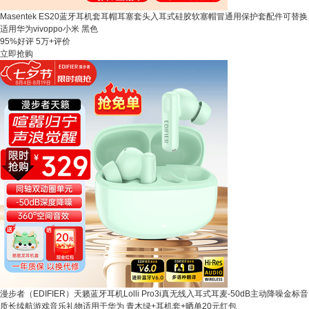
Masentek ES20蓝牙耳机套耳帽耳塞套头入耳式硅胶软塞帽冒通用保护套配件可替换
适用华为vivoppo小米 黑色
95%好评
5万+评价
立即抢购
漫步者（EDIFIER）天籁蓝牙耳机Lolli Pro3i真无线入耳式耳麦-50dB主动降噪金标音
质长续航游戏音乐礼物适用于华为 青木绿+耳机套+晒单20元红包