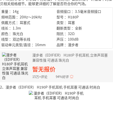
贝相关规格细节，能够更详细的了解是否符合你的气场。
重量 ：14g
音频接口 ：3.5毫米音频接口
频响范围 ：20Hz～20kHz
型号 ：H180P
佩戴方式 ：耳塞式
类型 ：耳塞
线长 ：1.3m
翻新类型 ：全新
颜色 ：珠光白
阻抗 ：32Ω
线型 ：双边等长线
声压 ：100dB
驱动单元类型/直径 ：16mm
品牌 ：漫步者
漫步者（EDIFIER） H180P 手机耳机 立体声耳塞
兼容性强 可通话 珠光白
暂无报价
15万+评论
94%好评
2、漫步者（EDIFIER） H190P 手机耳机 手机耳塞 可通话 时尚白