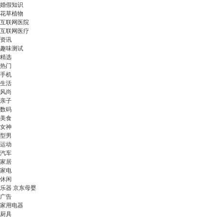
婚假知识
花草植物
互联网医院
互联网医疗
资讯
趣味测试
精选
热门
手机
生活
风尚
亲子
数码
美食
女神
型男
运动
汽车
家居
家电
休闲
乐器 京东母婴
广告
家用电器
厨具