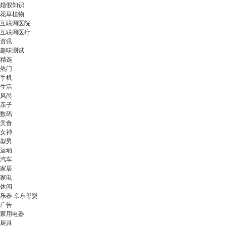
婚假知识
花草植物
互联网医院
互联网医疗
资讯
趣味测试
精选
热门
手机
生活
风尚
亲子
数码
美食
女神
型男
运动
汽车
家居
家电
休闲
乐器 京东母婴
广告
家用电器
厨具