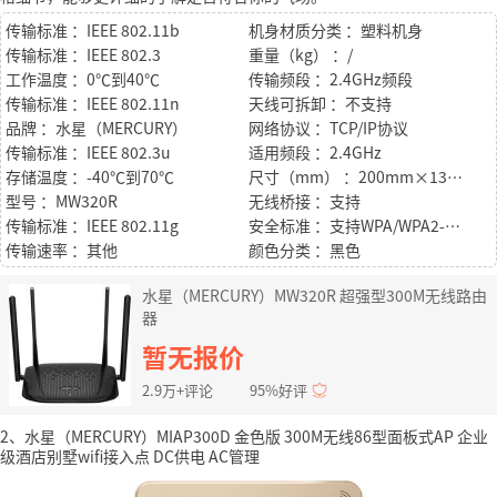
传输标准 ：IEEE 802.11b
机身材质分类 ：塑料机身
传输标准 ：IEEE 802.3
重量（kg） ：/
工作温度 ：0℃到40℃
传输频段 ：2.4GHz频段
传输标准 ：IEEE 802.11n
天线可拆卸 ：不支持
品牌 ：水星（MERCURY）
网络协议 ：TCP/IP协议
传输标准 ：IEEE 802.3u
适用频段 ：2.4GHz
存储温度 ：-40℃到70℃
尺寸（mm） ：200mm×133.7mm×27.5mm
型号 ：MW320R
无线桥接 ：支持
传输标准 ：IEEE 802.11g
安全标准 ：支持WPA/WPA2-PSK加密
传输速率 ：其他
颜色分类 ：黑色
水星（MERCURY）MW320R 超强型300M无线路由
器
暂无报价
2.9万+评论
95%好评
2、水星（MERCURY）MIAP300D 金色版 300M无线86型面板式AP 企业
级酒店别墅wifi接入点 DC供电 AC管理