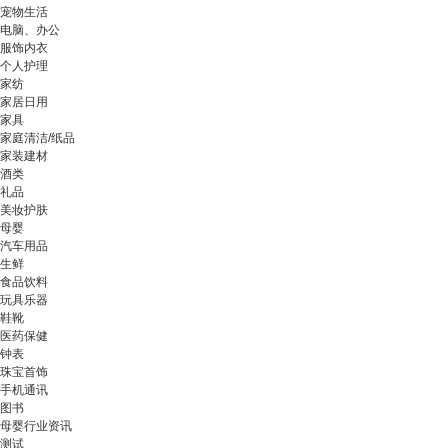
宠物生活
电脑、办公
服饰内衣
个人护理
家纺
家居日用
家具
家庭清洁/纸品
家装建材
酒类
礼品
美妆护肤
母婴
汽车用品
生鲜
食品饮料
玩具乐器
鞋靴
医药保健
钟表
珠宝首饰
手机通讯
图书
母婴行业资讯
测试