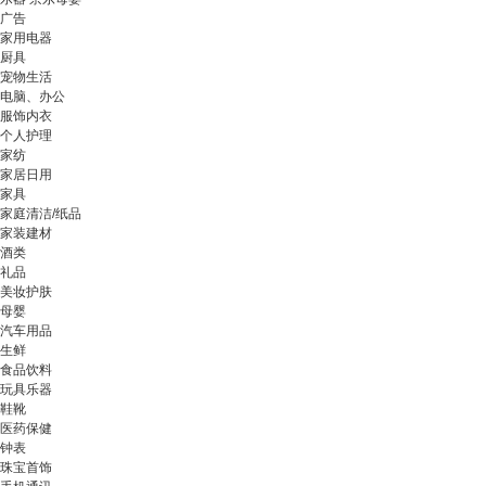
广告
家用电器
厨具
宠物生活
电脑、办公
服饰内衣
个人护理
家纺
家居日用
家具
家庭清洁/纸品
家装建材
酒类
礼品
美妆护肤
母婴
汽车用品
生鲜
食品饮料
玩具乐器
鞋靴
医药保健
钟表
珠宝首饰