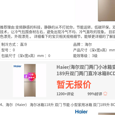
推荐理由:变频静感的科技，静静的从不打扰你，节能运转，低碳环保，
技术，让冷气包围食材左右，避免出现冷气不均、冷气直吹的现象。
目前
色漂亮，外观漂亮
。
详细看下的宝贝相关规格细节，能够更详细的了解
制冷方式 ：直冷
品牌 ：海尔
型号 ：0
产品尺寸（深x宽x高）mm
包装尺寸（深x宽x高）mm ：0
能效等级 ：3级
Haier/海尔双门两门小冰
189升双门两门直冷冰箱BCD-
暂无报价
1200+评论
99%好评
4、海尔（Haier） 海尔冰箱118升 双门 节能 小型家用冰箱 双门189升 BCD