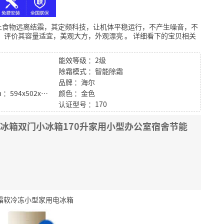
让食物远离结霜，其定频科技，让机体平稳运行，不产生噪音，不
，评价其容量适宜，美观大方，外观漂亮
。
详细看下的宝贝相关
能效等级 ：2级
除霜模式 ：智能除霜
品牌 ：海尔
产品尺寸（深x宽x高）mm ：594x502x1410
颜色 ：金色
认证型号 ：170
两门冰箱双门小冰箱170升家用小型办公室宿舍节能
无霜软冷冻小型家用电冰箱