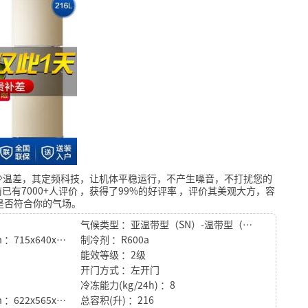
少温差，其定频科技，让机体平稳运行，不产生噪音，不打扰您的
已有7000+人评价
，获得了99%的好评率
，评价其美观大方，容
是否符合你的气场。
气候类型 ：亚温带型（SN）-温带型（N）-亚热带型（ST）
包装尺寸（深x宽x高）mm ：715x640x1805
制冷剂 ：R600a
能效等级 ：2级
开门方式 ：左开门
冷冻能力(kg/24h) ：8
产品尺寸（深x宽x高）mm ：622x565x1750
总容积(升) ：216