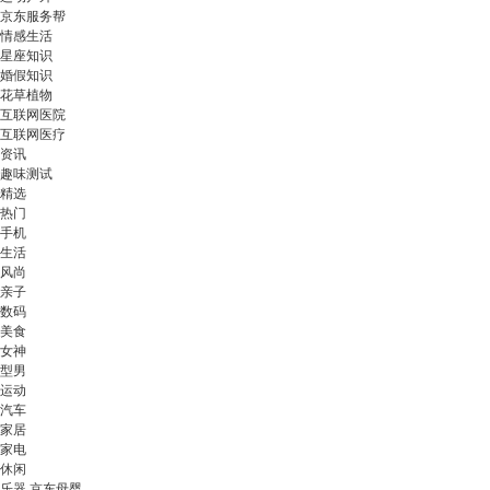
京东服务帮
情感生活
星座知识
婚假知识
花草植物
互联网医院
互联网医疗
资讯
趣味测试
精选
热门
手机
生活
风尚
亲子
数码
美食
女神
型男
运动
汽车
家居
家电
休闲
乐器 京东母婴