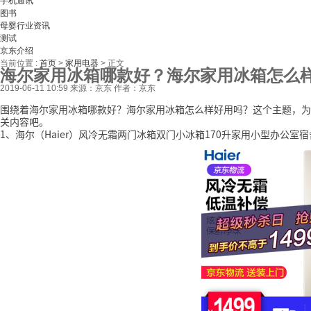
手机通讯
图书
母婴行业资讯
测试
京东介绍
当前位置 :
首页
>
家用电器
>
正文
海尔家用冰箱哪款好？海尔家用冰箱怎么
2019-06-11 10:59
来源：京东
作者：京东
围绕着海尔家用冰箱哪款好？海尔家用冰箱怎么样好用吗？这个主题，为
关内容吧。
1、海尔（Haier）风冷无霜两门冰箱双门小冰箱170升家用小型办公室