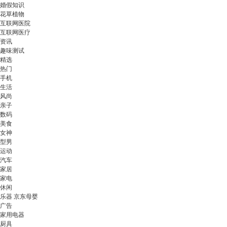
婚假知识
花草植物
互联网医院
互联网医疗
资讯
趣味测试
精选
热门
手机
生活
风尚
亲子
数码
美食
女神
型男
运动
汽车
家居
家电
休闲
乐器 京东母婴
广告
家用电器
厨具