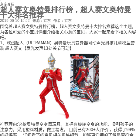
京东介绍
超人赛文奥特曼排行榜，超人赛文奥特曼
十大排名推荐
2019-06-10 15:52
来源：京东
作者：京东
围绕着超人赛文奥特曼排行榜，超人赛文奥特曼十大排名推荐这个主题，
为各位可爱的小宝贝详细介绍相关心意的宝贝，大家一起来看下相关内容
吧。
1、咸蛋超人（ULTRAMAN）奥特曼玩具变身器可动声光男孩儿童模型套
装 超人赛文【发光发声13处关节可动】
推荐理由:这款奥特曼变身器玩具，其拥有旋转变身的功能，吸引孩子的
注意力，采用塑料材质，做工精湛。
目前已有200+人评价
，获得了99%
的好评率
。
详细看下的宝贝相关规格细节，能够更详细的了解是否符合