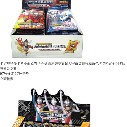
卡游奥特曼卡片桌面欧布卡牌捷德迪迦赛文超人宇宙英雄收藏角色卡 X档案全闪卡版
整盒240张
97%好评
1万+评价
立即抢购