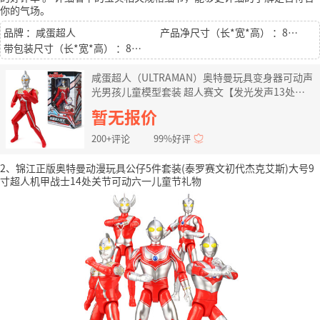
你的气场。
品牌 ：咸蛋超人
产品净尺寸（长*宽*高） ：8CM*8.5CM*32CM
带包装尺寸（长*宽*高） ：8CM*8.5CM*32CM
咸蛋超人（ULTRAMAN）奥特曼玩具变身器可动声
光男孩儿童模型套装 超人赛文【发光发声13处关
节可动】
暂无报价
200+评论
99%好评
2、锦江正版奥特曼动漫玩具公仔5件套装(泰罗赛文初代杰克艾斯)大号9
寸超人机甲战士14处关节可动六一儿童节礼物