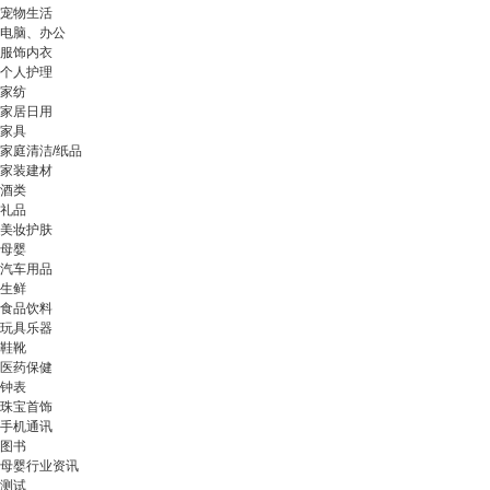
宠物生活
电脑、办公
服饰内衣
个人护理
家纺
家居日用
家具
家庭清洁/纸品
家装建材
酒类
礼品
美妆护肤
母婴
汽车用品
生鲜
食品饮料
玩具乐器
鞋靴
医药保健
钟表
珠宝首饰
手机通讯
图书
母婴行业资讯
测试