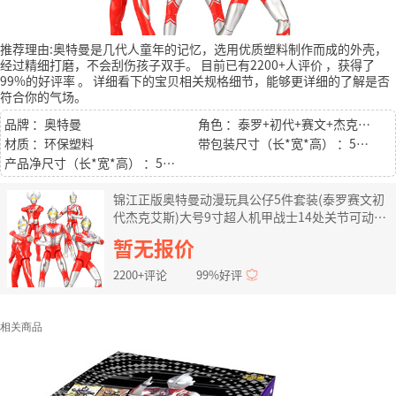
推荐理由:奥特曼是几代人童年的记忆，选用优质塑料制作而成的外壳，
经过精细打磨，不会刮伤孩子双手。
目前已有2200+人评价
，获得了
99%的好评率
。
详细看下的宝贝相关规格细节，能够更详细的了解是否
符合你的气场。
品牌 ：奥特曼
角色 ：泰罗+初代+赛文+杰克+艾斯
材质 ：环保塑料
带包装尺寸（长*宽*高） ：52*10*46cm
产品净尺寸（长*宽*高） ：52*10*46cm
锦江正版奥特曼动漫玩具公仔5件套装(泰罗赛文初
代杰克艾斯)大号9寸超人机甲战士14处关节可动六
一儿童节礼物
暂无报价
2200+评论
99%好评
相关商品