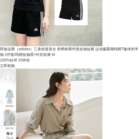
阿迪达斯（adidas）三条纹套装女 刺绣标两件套短袖短裤 运动服圆领纯棉T恤休闲半
袖 2件套/纯棉短袖黑+针织短裤 M
100%好评
29评价
立即抢购