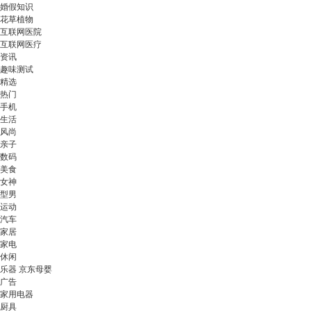
婚假知识
花草植物
互联网医院
互联网医疗
资讯
趣味测试
精选
热门
手机
生活
风尚
亲子
数码
美食
女神
型男
运动
汽车
家居
家电
休闲
乐器 京东母婴
广告
家用电器
厨具