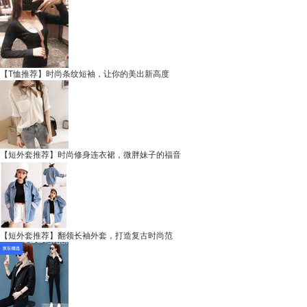
【T恤推荐】时尚条纹短袖，让你的美出新高度
【短外套推荐】时尚修身连衣裙，微胖妹子的福音
【短外套推荐】翻领长袖外套，打造复古时尚范