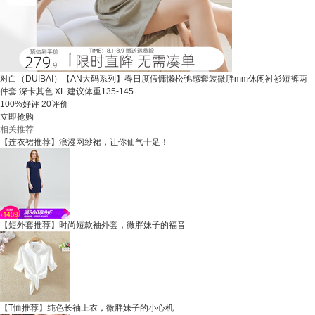
对白（DUIBAI）【AN大码系列】春日度假慵懒松弛感套装微胖mm休闲衬衫短裤两
件套 深卡其色 XL 建议体重135-145
100%好评
20评价
立即抢购
相关推荐
【连衣裙推荐】浪漫网纱裙，让你仙气十足！
【短外套推荐】时尚短款袖外套，微胖妹子的福音
【T恤推荐】纯色长袖上衣，微胖妹子的小心机