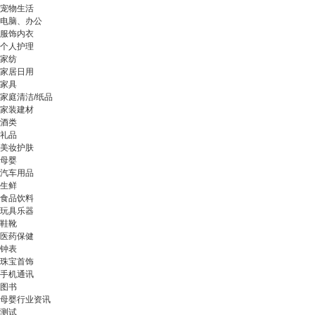
宠物生活
电脑、办公
服饰内衣
个人护理
家纺
家居日用
家具
家庭清洁/纸品
家装建材
酒类
礼品
美妆护肤
母婴
汽车用品
生鲜
食品饮料
玩具乐器
鞋靴
医药保健
钟表
珠宝首饰
手机通讯
图书
母婴行业资讯
测试