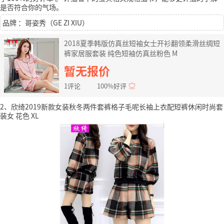
是否符合你的气场。
品牌 ：哥姿秀（GE ZI XIU）
2018夏季韩版仿真丝短袖女士开衫翻领柔滑丝绸短
裤家居服套装 纯色短袖仿真丝粉色 M
暂无报价
1评论
100%好评
2、欣绮2019新款女装秋冬两件套裤格子毛呢长袖上衣配短裤休闲时尚套
装女 花色 XL