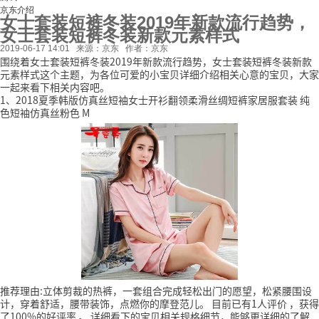
京东介绍
女士套装短裤冬装2019年新款流行趋势，
女士套装短裤冬装新款元素样式
2019-06-17 14:01
来源：京东
作者：京东
围绕着女士套装短裤冬装2019年新款流行趋势，女士套装短裤冬装新款
元素样式这个主题，为各位可爱的小宝贝详细介绍相关心意的宝贝，大家
一起来看下相关内容吧。
1、2018夏季韩版仿真丝短袖女士开衫翻领柔滑丝绸短裤家居服套装 纯
色短袖仿真丝粉色 M
推荐理由:立体剪裁的热裤，一套组合完成轻松出门的愿望，松紧腰围设
计，穿着舒适，腰带装饰，点燃你的摩登范儿。
目前已有1人评价
，获得
了100%的好评率
。
详细看下的宝贝相关规格细节，能够更详细的了解