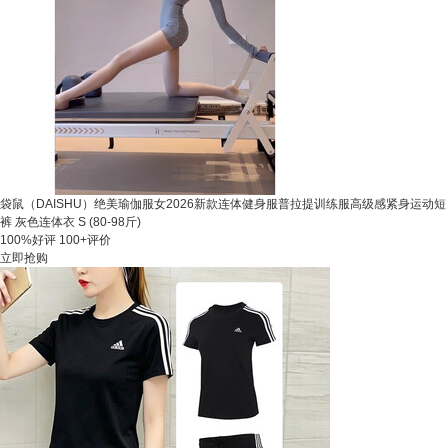
袋鼠（DAISHU）绝美瑜伽服女2026新款连体健身服普拉提训练服高级感紧身运动短
裤 灰色连体衣 S (80-98斤)
100%好评
100+评价
立即抢购