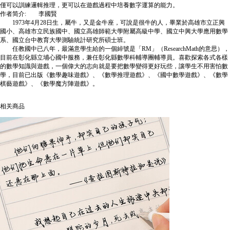
僅可以訓練邏輯推理，更可以在遊戲過程中培養數字運算的能力。
作者简介: 李國賢
1973年4月28日生，屬牛，又是金牛座，可說是很牛的人，畢業於高雄市立正興
國小、高雄市立民族國中、國立高雄師範大學附屬高級中學、國立中興大學應用數學
系、國立台中教育大學測驗統計研究所碩士班。
任教國中已八年，最滿意學生給的一個綽號是「RM」（ResearchMath的意思），
目前在彰化縣立埔心國中服務，兼任彰化縣數學科輔導團輔導員。喜歡探索各式各樣
的數學知識與遊戲，一個偉大的志向就是要把數學變得更好玩些，讓學生不用害怕數
學，目前已出版《數學趣味遊戲》、《數學推理遊戲》、《國中數學遊戲》、《數學
棋藝遊戲》、《數學魔方陣遊戲》。
相关商品