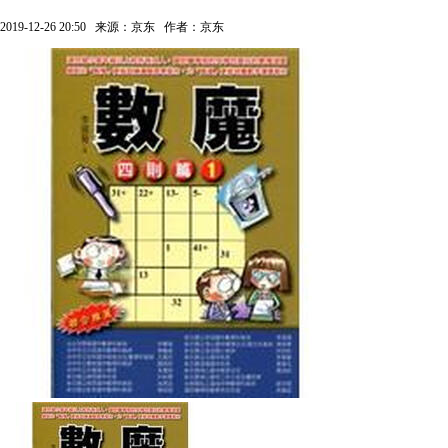
2019-12-26 20:50
来源：京东
作者：京东