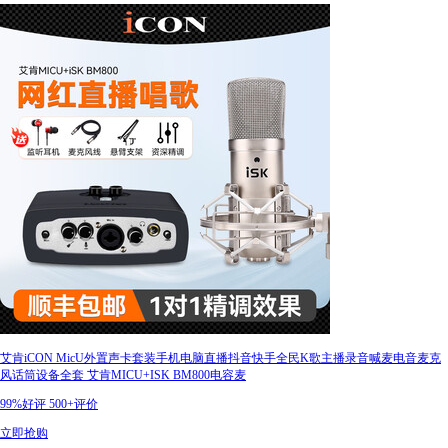
艾肯iCON MicU外置声卡套装手机电脑直播抖音快手全民K歌主播录音喊麦电音麦克
风话筒设备全套 艾肯MICU+ISK BM800电容麦
99%好评
500+评价
立即抢购