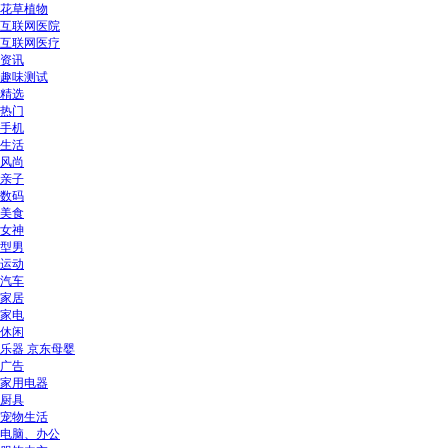
花草植物
互联网医院
互联网医疗
资讯
趣味测试
精选
热门
手机
生活
风尚
亲子
数码
美食
女神
型男
运动
汽车
家居
家电
休闲
乐器 京东母婴
广告
家用电器
厨具
宠物生活
电脑、办公