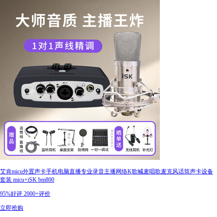
艾肯micu外置声卡手机电脑直播专业录音主播网络K歌喊麦唱歌麦克风话筒声卡设备
套装 micu+iSK bm800
95%好评
2000+评价
立即抢购