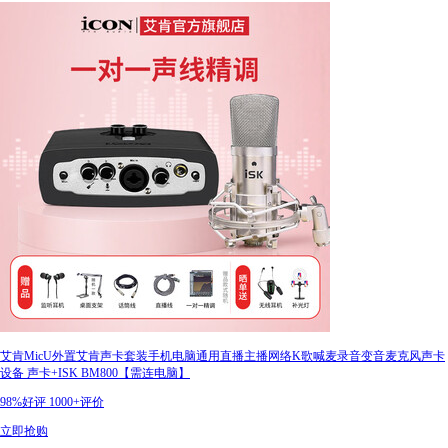
艾肯MicU外置艾肯声卡套装手机电脑通用直播主播网络K歌喊麦录音变音麦克风声卡
设备 声卡+ISK BM800【需连电脑】
98%好评
1000+评价
立即抢购