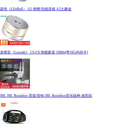
蓝悦（LEnRuE） A2 便携/无线音箱 A2土豪金
龙视安（Loosafe） LS-C6 智能家居 1080p(带16G内存卡)
JBL JBL Boombox 音箱/音响 JBL Boombox音乐战神-迷彩款