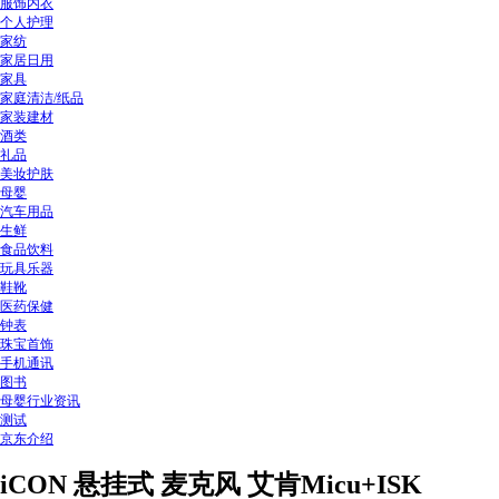
服饰内衣
个人护理
家纺
家居日用
家具
家庭清洁/纸品
家装建材
酒类
礼品
美妆护肤
母婴
汽车用品
生鲜
食品饮料
玩具乐器
鞋靴
医药保健
钟表
珠宝首饰
手机通讯
图书
母婴行业资讯
测试
京东介绍
iCON 悬挂式 麦克风 艾肯Micu+ISK