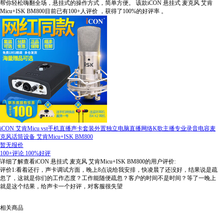
帮你轻松嗨翻全场，悬挂式的操作方式，简单方便。
该款iCON 悬挂式 麦克风 艾肯
Micu+ISK BM800目前已有100+人评价
，获得了100%的好评率
。
iCON 艾肯Micu vst手机直播声卡套装外置独立电脑直播网络K歌主播专业录音电容麦
克风话筒设备 艾肯Micu+ISK BM800
暂无报价
100+评论
100%好评
详细了解查看iCON 悬挂式 麦克风 艾肯Micu+ISK BM800的用户评价:
评价1:看着还行，声卡调试方面，晚上8点说给我安排，快凌晨了还没好，结果说是疏
忽了，这就是你们的工作态度？工作能随便疏忽？客户的时间不是时间？等了一晚上
就是这个结果，给声卡一个好评，对客服很失望
相关商品