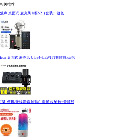
相关推荐
魅声 桌面式 麦克风 I播2-2（套装）银色
icon 桌面式 麦克风 Ultra4+LEWITT莱维特lct840
JBL 便携/无线音箱 珍珠白套餐 收纳包+音频线