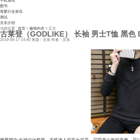
手机通讯
图书
母婴行业资讯
测试
京东介绍
当前位置 :
首页
>
服饰内衣
>
正文
古莱登（GODLIKE） 长袖 男士T恤 黑色 
2019-06-17 14:40
来源：京东
作者：京东
推荐理由:长袖设计剪裁，干练迷人的军士风范，深受青少年的喜爱，可