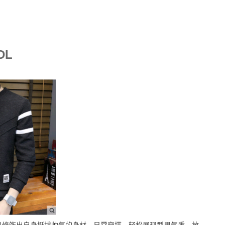
DL
以修饰出自身挺拔帅气的身材，日常穿搭，轻松展现型男气质，放