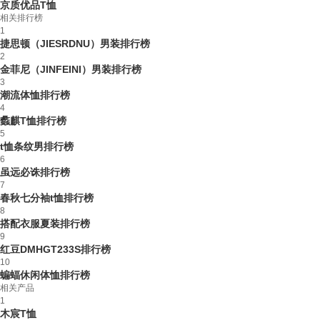
京质优品T恤
相关排行榜
1
捷思顿（JIESRDNU）男装排行榜
2
金菲尼（JINFEINI）男装排行榜
3
潮流体恤排行榜
4
蠡麒T恤排行榜
5
t恤条纹男排行榜
6
虽远必诛排行榜
7
春秋七分袖t恤排行榜
8
搭配衣服夏装排行榜
9
红豆DMHGT233S排行榜
10
蝙蝠休闲体恤排行榜
相关产品
1
木宸T恤