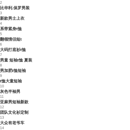
2
比华利.保罗男装
3
新款男士上衣
4
系带紧身t恤
5
翻领情侣短t
6
大码打底衫t恤
7
男童 短袖t恤 夏装
8
男加肥t恤短袖
9
t恤大童短袖
10
灰色半袖男
11
亚麻男短袖新款
12
团队文化衫定制
13
大众有老爷车
14