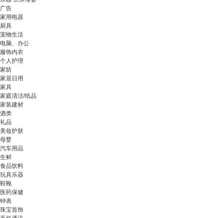
广告
家用电器
厨具
宠物生活
电脑、办公
服饰内衣
个人护理
家纺
家居日用
家具
家庭清洁/纸品
家装建材
酒类
礼品
美妆护肤
母婴
汽车用品
生鲜
食品饮料
玩具乐器
鞋靴
医药保健
钟表
珠宝首饰