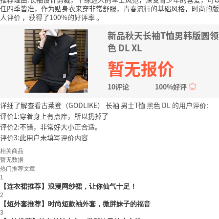
任四季皆准，作为贴身衣来穿非常舒服，青春流行的基础风格，时尚的版
人评价
，获得了100%的好评率
。
新品秋天长袖T恤男韩版圆领
色 DL XL
暂无报价
10评论
100%好评
详细了解查看古莱登（GODLIKE） 长袖 男士T恤 黑色 DL 的用户评价:
评价1:穿着身上有点痒，所以扔掉了
评价2:不错，非常好大小正合适。
评价3:此用户未填写评价内容
相关商品
暂无数据
热门推荐文章
1
【连衣裙推荐】浪漫网纱裙，让你仙气十足！
2
【短外套推荐】时尚短款袖外套，微胖妹子的福音
3