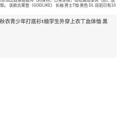
型。
该款古莱登（GODLIKE） 长袖 男士T恤 黑色 DL 目前已有10
秋衣青少年打底衫t桖学生外穿上衣丅血体恤 黑