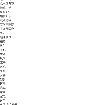
京东服务帮
情感生活
星座知识
婚假知识
花草植物
互联网医院
互联网医疗
资讯
趣味测试
精选
热门
手机
生活
风尚
亲子
数码
美食
女神
型男
运动
汽车
家居
家电
休闲
乐器 京东母婴