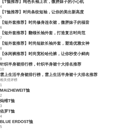
【T恤推荐】纯色长袖上衣，微胖妹子的小心机
4
【T恤推荐】时尚条纹短袖，让你的美出新高度
5
【短外套推荐】时尚修身连衣裙，微胖妹子的福音
6
【短外套推荐】翻领长袖外套，打造复古时尚范
7
【短外套推荐】时尚短款长袖外套，塑造优雅女神
8
【休闲裤推荐】时尚宽松哈伦裤，让你秒变小鲜肉
9
针织半身裙排行榜，针织半身裙十大排名推荐
10
雲上生活半身裙排行榜，雲上生活半身裙十大排名推荐
相关优评榜
1
MAIZHEWEIT恤
2
灿维T恤
3
佑罗T恤
4
BLUE ERDOST恤
5