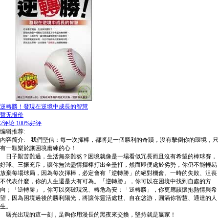
逆轉勝！發現在逆境中成長的智慧
暂无报价
2评论
100%好评
编辑推荐:
内容简介: 我們堅信：每一次揮棒，都將是一個勝利的奇蹟，沒有擊倒你的環境，只
有一顆樂於讓困境磨練的心！
日子艱苦難過，生活無奈難熬？困境就像是一場看似冗長而且沒有希望的棒球賽，
好球、三振充斥，讓你無法盡情揮棒打出全壘打，然而即便處於劣勢，你仍不能輕易
放棄每場球局，因為每次揮棒，必定會有「逆轉勝」的絕對機會。一時的失敗、沮喪
不代表什麼，你的人生還是大有可為。「逆轉勝」，你可以在困境中找到自處的方
向；「逆轉勝」，你可以突破現況、轉危為安；「逆轉勝」，你更應該懷抱熱情與希
望，因為困境過後的勝利陽光，將讓你靈活處世、自在悠游，圓滿你智慧、通達的人
生。
曙光出現的這一刻，足夠你用漫長的黑夜來交換，堅持就是贏家！