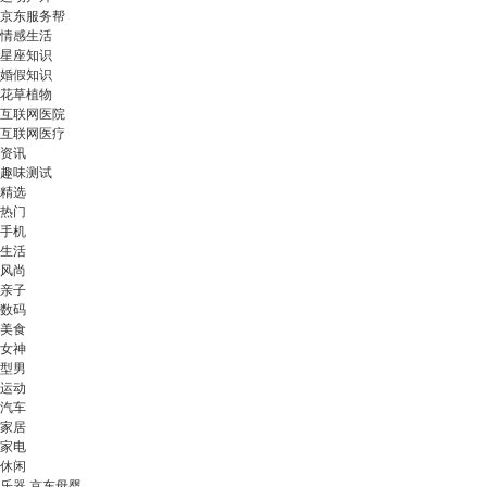
京东服务帮
情感生活
星座知识
婚假知识
花草植物
互联网医院
互联网医疗
资讯
趣味测试
精选
热门
手机
生活
风尚
亲子
数码
美食
女神
型男
运动
汽车
家居
家电
休闲
乐器 京东母婴