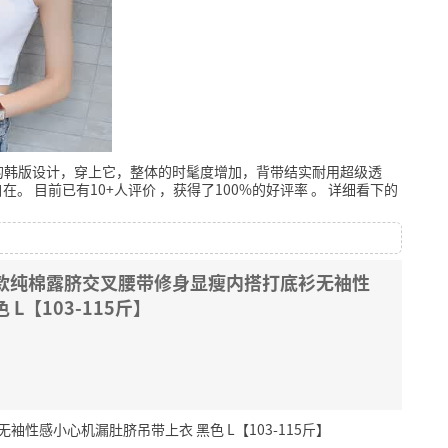
的韩版设计，穿上它，整体的时髦度增加，背带结实耐用超级透
自在。
目前已有10+人评价
，获得了100%的好评率
。
详细看下的
短款纯棉露脐交叉腰带修身显瘦内搭打底衫无袖性
L【103-115斤】
性感小心机漏肚脐吊带上衣 黑色 L【103-115斤】