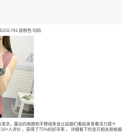
UL782 皮粉色 均码
着清凉，露出的肩膀和手臂线条会让姑娘们看起来青春活力感十
10+人评价
，获得了75%的好评率
。
详细看下的宝贝相关规格细