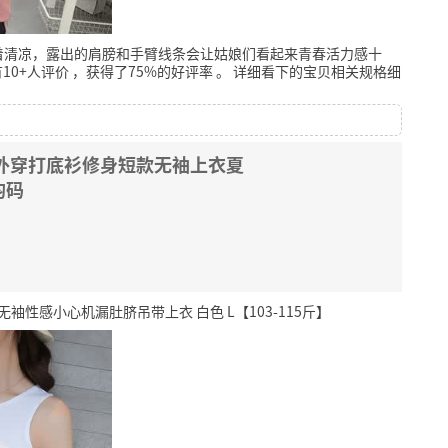
着清凉，露出的肩膀和手臂线条会让姑娘们看起来青春活力感十
10+人评价
，获得了75%的好评率
。
详细看下的宝贝相关规格细
外穿打底衫修身短款无袖上衣夏
均码
性感小心机漏肚脐吊带上衣 白色 L【103-115斤】