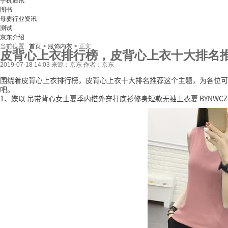
手机通讯
图书
母婴行业资讯
测试
京东介绍
当前位置 :
首页
>
服饰内衣
>
正文
皮背心上衣排行榜，皮背心上衣十大排名
2019-07-18 14:03
来源：京东
作者：京东
围绕着皮背心上衣排行榜，皮背心上衣十大排名推荐这个主题，为各位可
吧。
1、蝶以 吊带背心女士夏季内搭外穿打底衫修身短款无袖上衣夏 BYNWCZG2