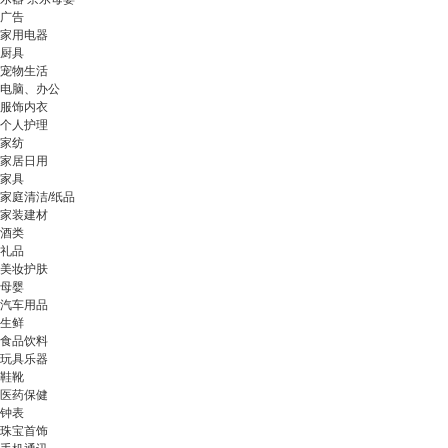
广告
家用电器
厨具
宠物生活
电脑、办公
服饰内衣
个人护理
家纺
家居日用
家具
家庭清洁/纸品
家装建材
酒类
礼品
美妆护肤
母婴
汽车用品
生鲜
食品饮料
玩具乐器
鞋靴
医药保健
钟表
珠宝首饰