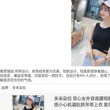
推荐理由:吊带设计，修饰线条更为优美，短款设计，轻柔质感穿着随心
的线条，邂逅背带裙，凹造型的一把好手。
目前已有40+人评价
，获得了
解是否符合你的气场。
品牌 ：多米朶拉
多米朶拉 背心女外穿高腰
感小心机漏肚脐吊带上衣 黑色 