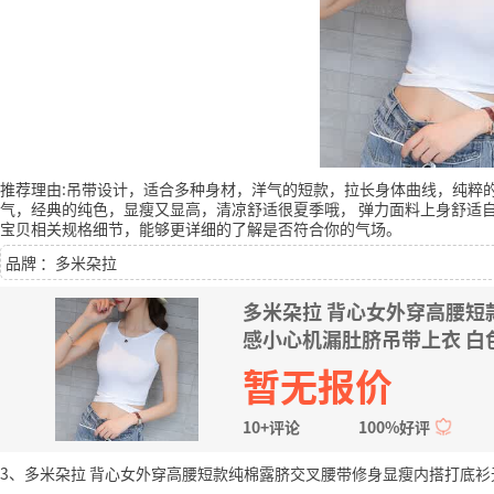
推荐理由:吊带设计，适合多种身材，洋气的短款，拉长身体曲线，纯粹
气，经典的纯色，显瘦又显高，清凉舒适很夏季哦， 弹力面料上身舒适
宝贝相关规格细节，能够更详细的了解是否符合你的气场。
品牌 ：多米朶拉
多米朶拉 背心女外穿高腰
感小心机漏肚脐吊带上衣 白色 
暂无报价
10+评论
100%好评
3、多米朶拉 背心女外穿高腰短款纯棉露脐交叉腰带修身显瘦内搭打底衫无袖