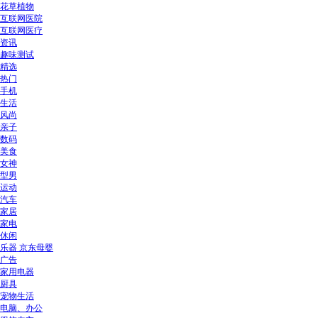
花草植物
互联网医院
互联网医疗
资讯
趣味测试
精选
热门
手机
生活
风尚
亲子
数码
美食
女神
型男
运动
汽车
家居
家电
休闲
乐器 京东母婴
广告
家用电器
厨具
宠物生活
电脑、办公