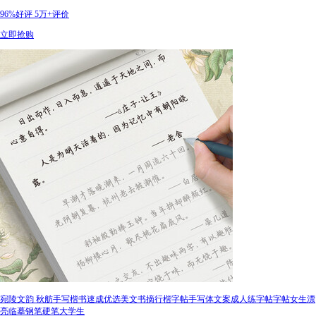
96%好评
5万+评价
立即抢购
宛陵文韵 秋舫手写楷书速成优选美文书摘行楷字帖手写体文案成人练字帖字帖女生漂
亮临摹钢笔硬笔大学生