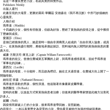
這是一本優良歷史小說，名副其實的得獎作品。
Publishers Weekly
出版人週刊
此書呈現的大場景，更勝於羅莉·華爾茲·安德森在《我不再沉默》中所巧妙描繪的
心靈風景。
人物介紹
瑪蒂達（Matilda）
十四歲的少女，個性有些散漫，但頗為好強，歷經了黃熱病的疫情之後，從中獲得
了歷練與成長。
愛麗莎（Eliza）
是個已經贖身的黑人，她是當時一個由非洲裔黑人組成的「自由非洲人協會」成員
之一。在黃熱病盛行期間，勇敢地承擔起探訪、照料城內無人聞問的黃熱病病患的重
責大任。
威廉·方斯沃司·庫克上尉（Captain William Farnsworth）
瑪蒂達的祖父。曾擔任費城第五軍團的上尉，與瑪蒂達感情甚篤，並給予瑪蒂達
「軍事化的訓練」。
露西兒（Lucille）
瑪蒂達的母親，十分能幹，而且頗為嘮叨。她在丈夫過世後，在費城大街上開了一
間咖啡館。
納坦尼·班森（Nathaniel Benson）
瑪蒂達所喜歡的男孩，個性浪漫。他追隨著肖像畫家皮爾學畫。
魯西醫生（Dr.Rush）
當時的名醫，以放血方式幫黃熱病患者治療；但後來的醫學專家懷疑此種方法害死
許多人。
妮爾（Nell）
因疫情而家破人亡的小女孩，後來瑪蒂達帶回她，並照顧她。
内容简介: 一本以真實歷史為背景的小說，帶你看見被時代加溫的情緒與勇敢。