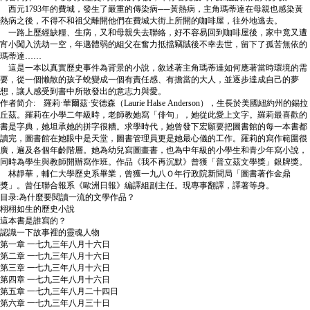
西元1793年的費城，發生了嚴重的傳染病──黃熱病，主角瑪蒂達在母親也感染黃
熱病之後，不得不和祖父離開他們在費城大街上所開的咖啡屋，往外地逃去。
一路上歷經缺糧、生病，又和母親失去聯絡，好不容易回到咖啡屋後，家中竟又遭
宵小闖入洗劫一空，年邁體弱的組父在奮力抵擋竊賊後不幸去世，留下了孤苦無依的
瑪蒂達……
這是一本以真實歷史事件為背景的小說，敘述著主角瑪蒂達如何應著當時環境的需
要，從一個懶散的孩子蛻變成一個有責任感、有擔當的大人，並逐步達成自己的夢
想，讓人感受到書中所散發出的意志力與愛。
作者简介: 羅莉·華爾茲·安德森（Laurie Halse Anderson），生長於美國紐約州的錫拉
丘茲。羅莉在小學二年級時，老師教她寫「俳句」，她從此愛上文字。羅莉最喜歡的
書是字典，她坦承她的拼字很糟。求學時代，她曾發下宏願要把圖書館的每一本書都
讀完，圖書館在她眼中是天堂，圖書管理員更是她最心儀的工作。羅莉的寫作範圍很
廣，遍及各個年齡階層。她為幼兒寫圖畫書，也為中年級的小學生和青少年寫小說，
同時為學生與教師開辦寫作班。作品《我不再沉默》曾獲「普立茲文學獎」銀牌獎。
林靜華，輔仁大學歷史系畢業，曾獲一九八Ｏ年行政院新聞局「圖書著作金鼎
獎」。曾任聯合報系《歐洲日報》編譯組副主任。現專事翻譯，譯著等身。
目录:為什麼要閱讀一流的文學作品？
栩栩如生的歷史小說
這本書是誰寫的？
認識一下故事裡的靈魂人物
第一章 一七九三年八月十六日
第二章 一七九三年八月十六日
第三章 一七九三年八月十六日
第四章 一七九三年八月十六日
第五章 一七九三年八月二十四日
第六章 一七九三年八月三十日