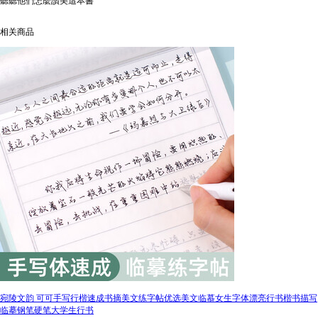
聽聽他們怎麼讚美這本書
相关商品
宛陵文韵 可可手写行楷速成书摘美文练字帖优选美文临慕女生字体漂亮行书楷书描写
临摹钢笔硬笔大学生行书