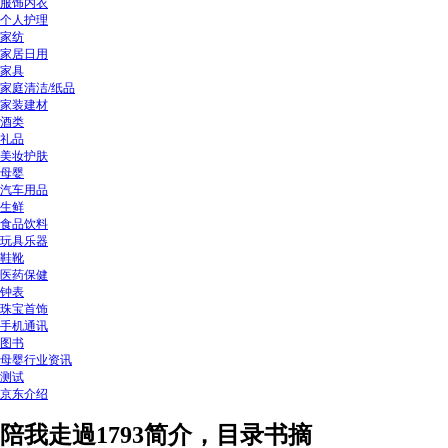
服饰内衣
个人护理
家纺
家居日用
家具
家庭清洁/纸品
家装建材
酒类
礼品
美妆护肤
母婴
汽车用品
生鲜
食品饮料
玩具乐器
鞋靴
医药保健
钟表
珠宝首饰
手机通讯
图书
母婴行业资讯
测试
京东介绍
陪我走過1793简介，目录书摘