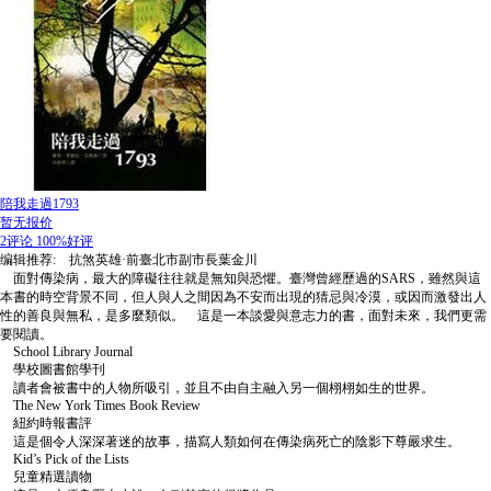
陪我走過1793
暂无报价
2评论
100%好评
编辑推荐: 抗煞英雄·前臺北市副市長葉金川
面對傳染病，最大的障礙往往就是無知與恐懼。臺灣曾經歷過的SARS，雖然與這
本書的時空背景不同，但人與人之間因為不安而出現的猜忌與冷漠，或因而激發出人
性的善良與無私，是多麼類似。 這是一本談愛與意志力的書，面對未來，我們更需
要閱讀。
School Library Journal
學校圖書館學刊
讀者會被書中的人物所吸引，並且不由自主融入另一個栩栩如生的世界。
The New York Times Book Review
紐約時報書評
這是個令人深深著迷的故事，描寫人類如何在傳染病死亡的陰影下尊嚴求生。
Kid’s Pick of the Lists
兒童精選讀物