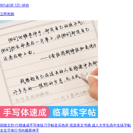
96%好评
5万+评价
立即抢购
宛陵文韵 行楷速成手写体练习字帖音乐热评 优选美文书摘 成人大学生高中生练字帖
女生字体行书向糖果伸手