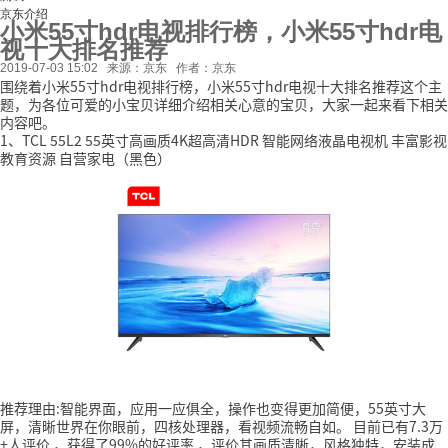
京东介绍
小米55寸hdr电视排行榜，小米55寸hdr电
视十大排名推荐
2019-07-03 15:02
来源：京东
作者：京东
围绕着小米55寸hdr电视排行榜，小米55寸hdr电视十大排名推荐这个主
题，为各位可爱的小宝贝详细介绍相关心意的宝贝，大家一起来看下相关
内容吧。
1、TCL 55L2 55英寸高画质4K超高清HDR 智能网络液晶电视机 丰富影视
教育资源 自营家电（黑色）
推荐理由:智能界面，应用一应俱全，操作也变得更加简便，55英寸大
屏，清晰世界在你眼前，四核处理器，看视频流畅自如。
目前已有7.3万
+人评价
，获得了99%的好评率
，评价其画质清晰，风格独特，安装成