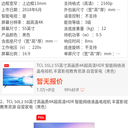
边框宽窄 ：上边框13mm
支持格式（高清） ：2160p
上市日期 ：2018年6月
外包装尺寸（宽*高*厚）mm ：1400*875*150
智能电视 ：是
语音控制 ：不支持
屏幕分辨率 ：超高清4K
能效等级 ：3级
屏幕尺寸 ：55英寸
含底座重量（kg） ：12
产品颜色 ：黑色
待机功率（w） ：0.5
含底座尺寸（宽*高*厚）mm ：1244*778*239
响应时间 ：8ms
工作电压（v） ：220v
底座旋转 ：不支持
屏幕比例 ：16:9
单屏尺寸（宽*高*厚）mm ：1244*720*78
TCL 55L2 55英寸高画质4K超高清HDR 智能网络液
晶电视机 丰富影视教育资源 自营家电（黑色）
暂无报价
7.3万+评论
99%好评
2、TCL 50L2 50英寸高画质4K超高清HDR 智能网络液晶电视机 丰富影视
教育资源 自营家电（黑色）