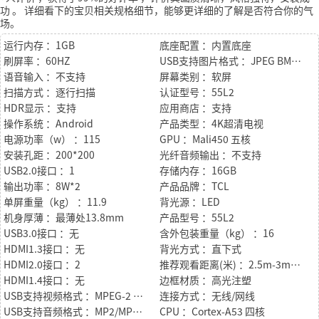
功
。
详细看下的宝贝相关规格细节，能够更详细的了解是否符合你的气
场。
运行内存 ：1GB
底座配置 ：内置底座
刷屏率 ：60HZ
USB支持图片格式 ：JPEG BMP GIF PNG TIF 等格式
语音输入 ：不支持
屏幕类别 ：软屏
扫描方式 ：逐行扫描
认证型号 ：55L2
HDR显示 ：支持
应用商店 ：支持
操作系统 ：Android
产品类型 ：4K超清电视
电源功率（w） ：115
GPU ：Mali450 五核
安装孔距 ：200*200
光纤音频输出 ：不支持
USB2.0接口 ：1
存储内存 ：16GB
输出功率 ：8W*2
产品品牌 ：TCL
单屏重量（kg） ：11.9
背光源 ：LED
机身厚薄 ：最薄处13.8mm
产品型号 ：55L2
USB3.0接口 ：无
含外包装重量（kg） ：16
HDMI1.3接口 ：无
背光方式 ：直下式
HDMI2.0接口 ：2
推荐观看距离(米) ：2.5m-3m（46-55英寸）
HDMI1.4接口 ：无
边框材质 ：高光注塑
USB支持视频格式 ：MPEG-2 MPEG-4 AVI H.264 H.265 RMBV WMV AVS+ 等格式
连接方式 ：无线/网线
USB支持音频格式 ：MP2/MP3 WMA WAV OGG AAC+ DTS DD+ 等格式
CPU ：Cortex-A53 四核