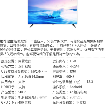
推荐理由:智能娱乐，丰富应用，50英寸的大屏，带给您超级想象的视觉
盛宴，四核处理器，看视频流畅自如。
目前已有4万+人评价
，获得了
99%的好评率
，评价其画质清晰，安装顺利，高端大气
。
详细看下的宝
贝相关规格细节，能够更详细的了解是否符合你的气场。
底座配置 ：内置底座
运行内存 ：1GB
扫描方式 ：逐行扫描
语音输入 ：不支持
USB支持音频格式 ：MP2/MP3 WMA WAV OGG AAC+ DTS DD+
屏幕类别 ：软屏
边框宽窄 ：左右边框14.8mm
刷屏率 ：60HZ
应用商店 ：支持
含外包装重量（kg） ：13.3
HDR显示 ：支持
操作系统 ：Android
产品型号 ：50L2
产品类型 ：4K超清电视
机身厚薄 ：机身最薄处13.8mm
安装孔距 ：200*200
GPU ：Mali450 五核
光纤音频输出 ：不支持