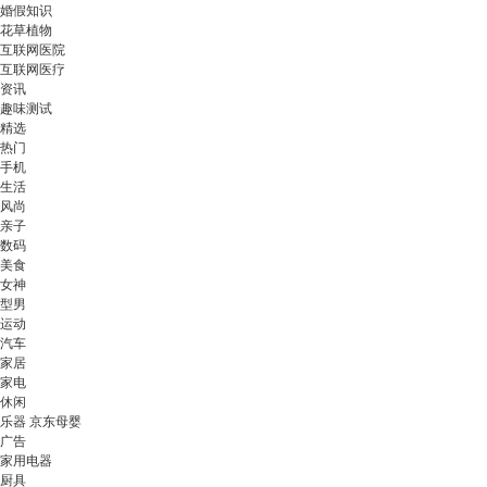
婚假知识
花草植物
互联网医院
互联网医疗
资讯
趣味测试
精选
热门
手机
生活
风尚
亲子
数码
美食
女神
型男
运动
汽车
家居
家电
休闲
乐器 京东母婴
广告
家用电器
厨具