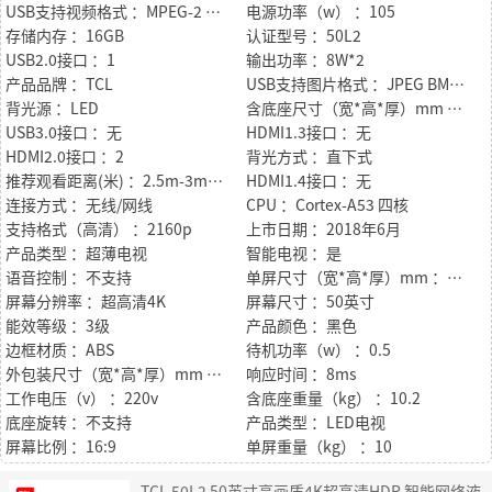
USB支持视频格式 ：MPEG-2 MPEG-4 AVI H.264 H.265 RMBV WMV AVS+
电源功率（w） ：105
存储内存 ：16GB
认证型号 ：50L2
USB2.0接口 ：1
输出功率 ：8W*2
产品品牌 ：TCL
USB支持图片格式 ：JPEG BMP GIF PNG TIF
背光源 ：LED
含底座尺寸（宽*高*厚）mm ：1126*710*239
USB3.0接口 ：无
HDMI1.3接口 ：无
HDMI2.0接口 ：2
背光方式 ：直下式
推荐观看距离(米) ：2.5m-3m（46-55英寸）
HDMI1.4接口 ：无
连接方式 ：无线/网线
CPU ：Cortex-A53 四核
支持格式（高清） ：2160p
上市日期 ：2018年6月
产品类型 ：超薄电视
智能电视 ：是
语音控制 ：不支持
单屏尺寸（宽*高*厚）mm ：1126*656*78
屏幕分辨率 ：超高清4K
屏幕尺寸 ：50英寸
能效等级 ：3级
产品颜色 ：黑色
边框材质 ：ABS
待机功率（w） ：0.5
外包装尺寸（宽*高*厚）mm ：1265*775*145
响应时间 ：8ms
工作电压（v） ：220v
含底座重量（kg） ：10.2
底座旋转 ：不支持
产品类型 ：LED电视
屏幕比例 ：16:9
单屏重量（kg） ：10
TCL 50L2 50英寸高画质4K超高清HDR 智能网络液