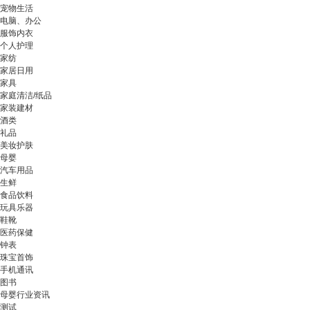
宠物生活
电脑、办公
服饰内衣
个人护理
家纺
家居日用
家具
家庭清洁/纸品
家装建材
酒类
礼品
美妆护肤
母婴
汽车用品
生鲜
食品饮料
玩具乐器
鞋靴
医药保健
钟表
珠宝首饰
手机通讯
图书
母婴行业资讯
测试