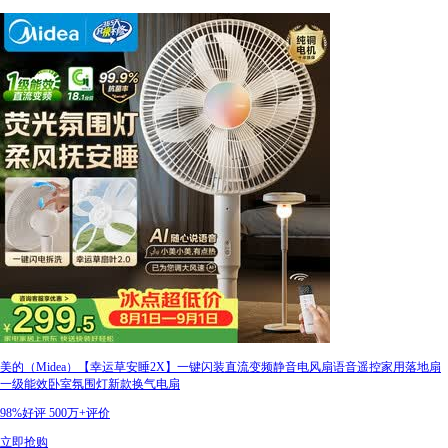
美的（Midea）【幸运草安睡2X】一键闪装直流变频静音电风扇语音遥控家用落地扇
一级能效卧室氛围灯新款换气电扇
98%好评
500万+评价
立即抢购