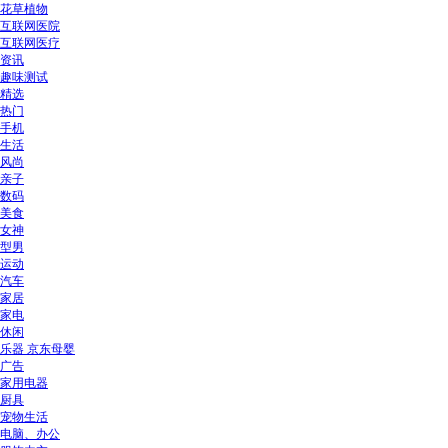
花草植物
互联网医院
互联网医疗
资讯
趣味测试
精选
热门
手机
生活
风尚
亲子
数码
美食
女神
型男
运动
汽车
家居
家电
休闲
乐器 京东母婴
广告
家用电器
厨具
宠物生活
电脑、办公