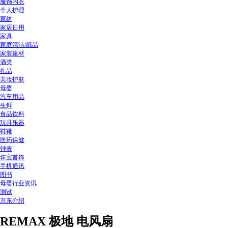
服饰内衣
个人护理
家纺
家居日用
家具
家庭清洁/纸品
家装建材
酒类
礼品
美妆护肤
母婴
汽车用品
生鲜
食品饮料
玩具乐器
鞋靴
医药保健
钟表
珠宝首饰
手机通讯
图书
母婴行业资讯
测试
京东介绍
REMAX 极地 电风扇