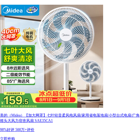
美的（Midea）【加大网罩】七叶轻音柔风电风扇/家用省电落地扇/小型台式电扇/广角
摇头大风力宿舍风扇 SAE35CA1
98%好评
500万+评价
立即抢购