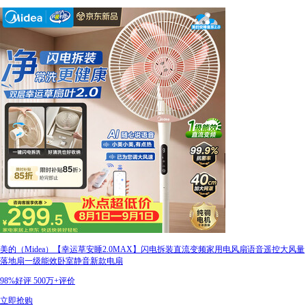
美的（Midea）【幸运草安睡2.0MAX】闪电拆装直流变频家用电风扇语音遥控大风量
落地扇一级能效卧室静音新款电扇
98%好评
500万+评价
立即抢购