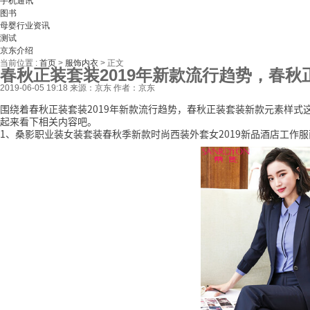
手机通讯
图书
母婴行业资讯
测试
京东介绍
当前位置 :
首页
>
服饰内衣
>
正文
春秋正装套装2019年新款流行趋势，春
2019-06-05 19:18
来源：京东
作者：京东
围绕着春秋正装套装2019年新款流行趋势，春秋正装套装新款元素样
起来看下相关内容吧。
1、桑影职业装女装套装春秋季新款时尚西装外套女2019新品酒店工作服面