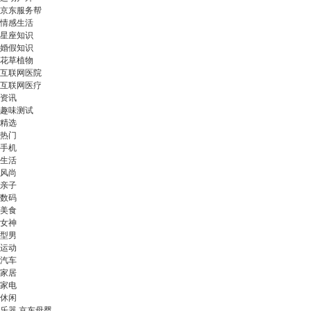
京东服务帮
情感生活
星座知识
婚假知识
花草植物
互联网医院
互联网医疗
资讯
趣味测试
精选
热门
手机
生活
风尚
亲子
数码
美食
女神
型男
运动
汽车
家居
家电
休闲
乐器 京东母婴