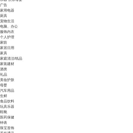
广告
家用电器
厨具
宠物生活
电脑、办公
服饰内衣
个人护理
家纺
家居日用
家具
家庭清洁/纸品
家装建材
酒类
礼品
美妆护肤
母婴
汽车用品
生鲜
食品饮料
玩具乐器
鞋靴
医药保健
钟表
珠宝首饰