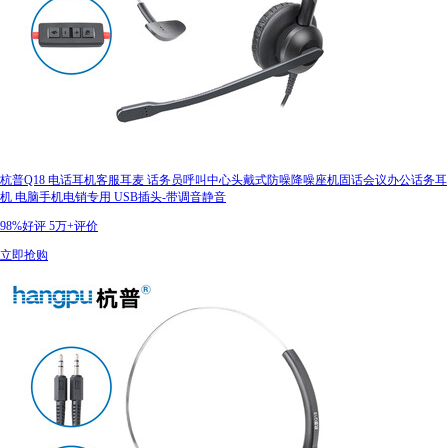
杭普Q18 电话耳机客服耳麦 话务员呼叫中心头戴式防噪降噪座机固话会议办公话务耳
机 电脑手机电销专用 USB插头-带调音静音
98%好评
5万+评价
立即抢购