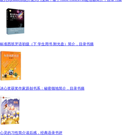
标准西班牙语初级（下 学生用书 附光盘）简介，目录书摘
冰心奖获奖作家原创书系：秘密领地简介，目录书摘
心灵的习性简介读后感，经典语录书评