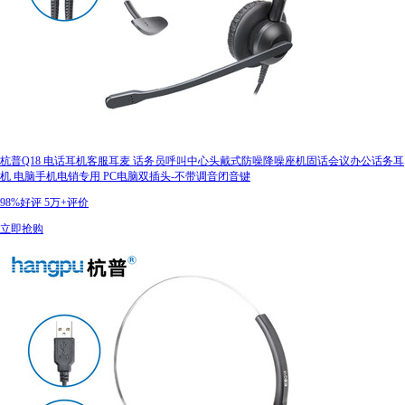
杭普Q18 电话耳机客服耳麦 话务员呼叫中心头戴式防噪降噪座机固话会议办公话务耳
机 电脑手机电销专用 PC电脑双插头-不带调音闭音键
98%好评
5万+评价
立即抢购