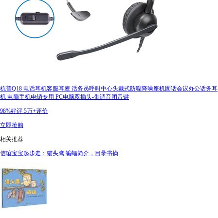
杭普Q18 电话耳机客服耳麦 话务员呼叫中心头戴式防噪降噪座机固话会议办公话务耳
机 电脑手机电销专用 PC电脑双插头-带调音闭音键
98%好评
5万+评价
立即抢购
相关推荐
信谊宝宝起步走：猫头鹰 蝙蝠简介，目录书摘