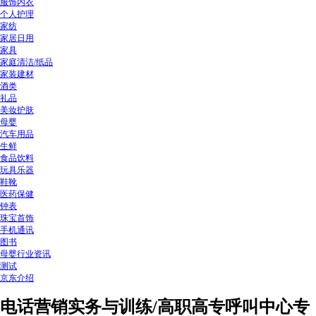
服饰内衣
个人护理
家纺
家居日用
家具
家庭清洁/纸品
家装建材
酒类
礼品
美妆护肤
母婴
汽车用品
生鲜
食品饮料
玩具乐器
鞋靴
医药保健
钟表
珠宝首饰
手机通讯
图书
母婴行业资讯
测试
京东介绍
电话营销实务与训练/高职高专呼叫中心专