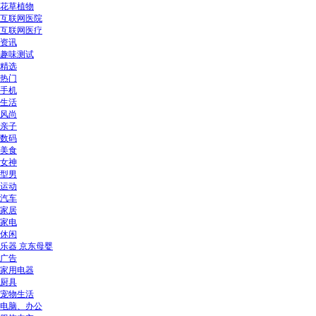
花草植物
互联网医院
互联网医疗
资讯
趣味测试
精选
热门
手机
生活
风尚
亲子
数码
美食
女神
型男
运动
汽车
家居
家电
休闲
乐器 京东母婴
广告
家用电器
厨具
宠物生活
电脑、办公