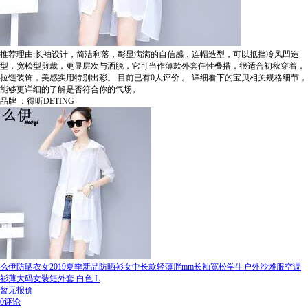
推荐理由:长袖设计，简洁利落，彰显满满的自信感，连帽造型，可以抵挡冷风凹造
型，宽松型剪裁，更显层次与洒脱，它可当作薄款外套任性叠搭，很适合初秋穿着，
拉链装饰，美感实用特别出彩。
目前已有0人评价
。
详细看下的宝贝相关规格细节，
能够更详细的了解是否符合你的气场。
品牌 ：得听DETING
么伊防晒衣女2019夏季新品防晒衫女中长款轻薄胖mm长袖宽松学生户外沙滩服空调
衫薄大码女装短外套 白色 L
暂无报价
0评论