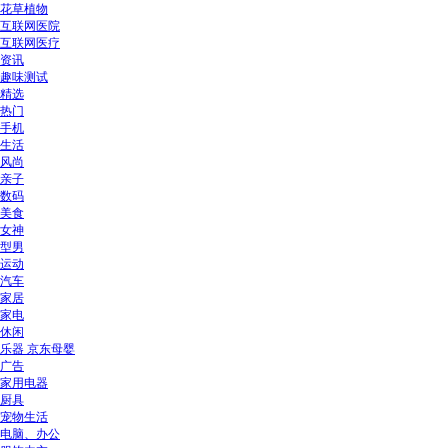
花草植物
互联网医院
互联网医疗
资讯
趣味测试
精选
热门
手机
生活
风尚
亲子
数码
美食
女神
型男
运动
汽车
家居
家电
休闲
乐器 京东母婴
广告
家用电器
厨具
宠物生活
电脑、办公