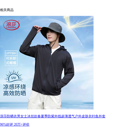
相关商品
浪莎防晒衣男女士冰丝款春夏季防紫外线超薄透气户外皮肤衣钓鱼外套
96%好评
20万+评价