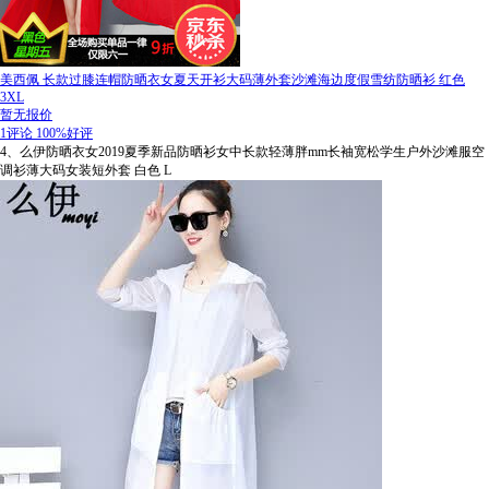
美西佩 长款过膝连帽防晒衣女夏天开衫大码薄外套沙滩海边度假雪纺防晒衫 红色
3XL
暂无报价
1评论
100%好评
4、么伊防晒衣女2019夏季新品防晒衫女中长款轻薄胖mm长袖宽松学生户外沙滩服空
调衫薄大码女装短外套 白色 L