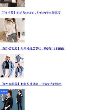
【T恤推荐】时尚条纹短袖，让你的美出新高度
【短外套推荐】时尚修身连衣裙，微胖妹子的福音
【短外套推荐】翻领长袖外套，打造复古时尚范