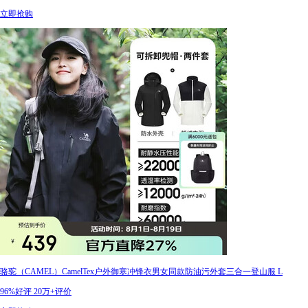
立即抢购
骆驼（CAMEL）CamelTex户外御寒冲锋衣男女同款防油污外套三合一登山服 L
96%好评
20万+评价