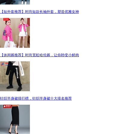
【短外套推荐】时尚短款长袖外套，塑造优雅女神
【休闲裤推荐】时尚宽松哈伦裤，让你秒变小鲜肉
针织半身裙排行榜，针织半身裙十大排名推荐