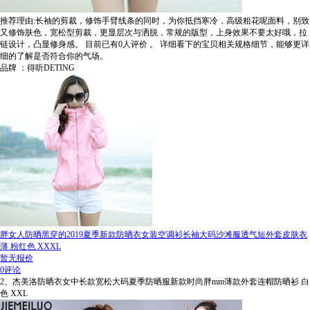
推荐理由:长袖的剪裁，修饰手臂线条的同时，为你抵挡寒冷，高级粗花呢面料，别致
又修饰肤色，宽松型剪裁，更显层次与洒脱，常规的版型，上身效果不要太好哦，拉
链设计，凸显修身感。
目前已有0人评价
。
详细看下的宝贝相关规格细节，能够更详
细的了解是否符合你的气场。
品牌 ：得听DETING
胖女人防晒黑穿的2019夏季新款防晒衣女装空调衫长袖大码沙滩服透气短外套皮肤衣
薄 粉红色 XXXL
暂无报价
0评论
2、杰美洛防晒衣女中长款宽松大码夏季防晒服新款时尚胖mm薄款外套连帽防晒衫 白
色 XXL