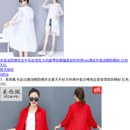
杰美洛防晒衣女中长款宽松大码夏季防晒服新款时尚胖mm薄款外套连帽防晒衫 白色
XXL
暂无报价
0评论
3、美西佩 长款过膝连帽防晒衣女夏天开衫大码薄外套沙滩海边度假雪纺防晒衫 红色
3XL