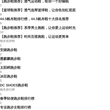
【跑步鞋推荐】透气运动鞋，给你一个好睡眠
7
【篮球鞋推荐】透气低帮篮球鞋，让你告别红屁屁
8
44.5帆布鞋排行榜，44.5帆布鞋十大排名推荐
9
【跑步鞋推荐】系带男士跑鞋，让你爱上运动时光
10
【跑步鞋推荐】时尚百搭跑鞋，让运动更简单
相关优评榜
1
安踏跑步鞋
2
墨麒麟跑步鞋
3
太阳鳄跑步鞋
4
冰臣跑步鞋
5
DC SHOES跑步鞋
相关排行榜
1
春季轻便跑步鞋排行榜
2
专业跑步女鞋排行榜