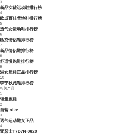
3
新品女鞋运动鞋排行榜
4
欧成百佳雪地鞋排行榜
5
透气女运动鞋排行榜
6
匹克情侣鞋排行榜
7
新品情侣鞋排行榜
8
舒适慢跑鞋排行榜
9
淑女屋鞋正品排行榜
10
李宁秋跑鞋排行榜
相关产品
1
轻量跑鞋
2
自营 nike
3
透气运动鞋女正品
4
亚瑟士T7D7N-0620