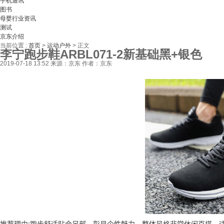
手机通讯
图书
母婴行业资讯
测试
京东介绍
当前位置 :
首页
>
运动户外
>
正文
李宁跑步鞋ARBL071-2新基础黑+银色
2019-07-18 13:52
来源：京东
作者：京东
推荐理由:跑步舒适贴合足部，彰显个性魅力，整体风格非常休闲百搭，