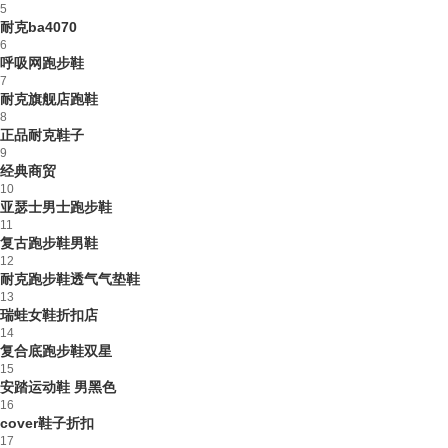
5
耐克ba4070
6
呼吸网跑步鞋
7
耐克旗舰店跑鞋
8
正品耐克鞋子
9
经典商贸
10
亚瑟士男士跑步鞋
11
复古跑步鞋男鞋
12
耐克跑步鞋透气气垫鞋
13
瑞蛙女鞋折扣店
14
复合底跑步鞋双星
15
安踏运动鞋 男黑色
16
cover鞋子折扣
17