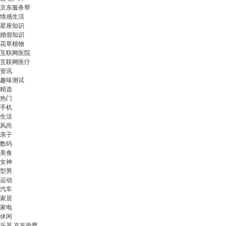
京东服务帮
情感生活
星座知识
婚假知识
花草植物
互联网医院
互联网医疗
资讯
趣味测试
精选
热门
手机
生活
风尚
亲子
数码
美食
女神
型男
运动
汽车
家居
家电
休闲
乐器 京东母婴