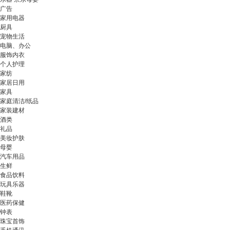
广告
家用电器
厨具
宠物生活
电脑、办公
服饰内衣
个人护理
家纺
家居日用
家具
家庭清洁/纸品
家装建材
酒类
礼品
美妆护肤
母婴
汽车用品
生鲜
食品饮料
玩具乐器
鞋靴
医药保健
钟表
珠宝首饰