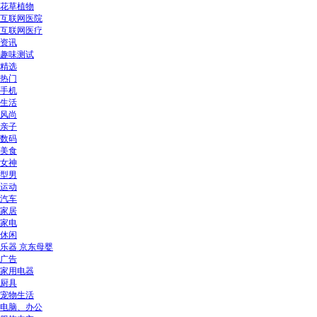
花草植物
互联网医院
互联网医疗
资讯
趣味测试
精选
热门
手机
生活
风尚
亲子
数码
美食
女神
型男
运动
汽车
家居
家电
休闲
乐器 京东母婴
广告
家用电器
厨具
宠物生活
电脑、办公