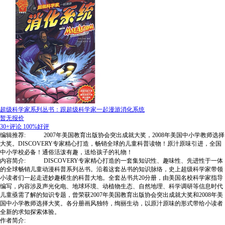
超级科学家系列丛书：跟超级科学家一起漫游消化系统
暂无报价
30+评论
100%好评
编辑推荐: 2007年美国教育出版协会突出成就大奖，2008年美国中小学教师选择
大奖。DISCOVERY专家精心打造，畅销全球的儿童科普读物！原汁原味引进，全国
中小学校必备！通俗活泼有趣，送给孩子的礼物！
内容简介: DISCOVERY专家精心打造的一套集知识性、趣味性、先进性于一体
的全球畅销儿童动漫科普系列丛书。沿着这套丛书的知识脉络，史上超级科学家带领
小读者们一起走进妙趣横生的科普大地。全套丛书共20分册，由美国名校科学家指导
编写，内容涉及声光化电、地球环境、动植物生态、自然地理、科学调研等信息时代
儿童亟需了解的知识专题，曾荣获2007年美国教育出版协会突出成就大奖和2008年美
国中小学教师选择大奖。各分册画风独特，绚丽生动，以原汁原味的形式带给小读者
全新的求知探索体验。
作者简介: