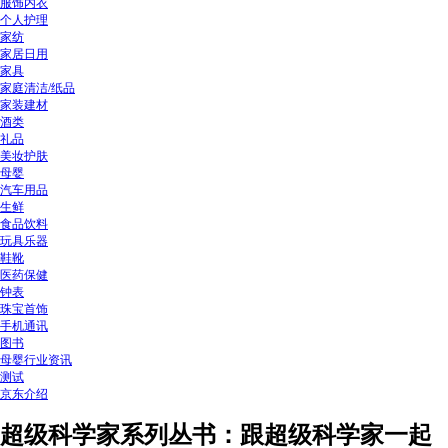
服饰内衣
个人护理
家纺
家居日用
家具
家庭清洁/纸品
家装建材
酒类
礼品
美妆护肤
母婴
汽车用品
生鲜
食品饮料
玩具乐器
鞋靴
医药保健
钟表
珠宝首饰
手机通讯
图书
母婴行业资讯
测试
京东介绍
超级科学家系列丛书：跟超级科学家一起