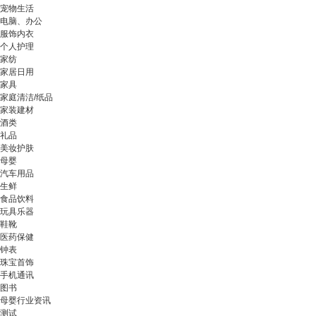
宠物生活
电脑、办公
服饰内衣
个人护理
家纺
家居日用
家具
家庭清洁/纸品
家装建材
酒类
礼品
美妆护肤
母婴
汽车用品
生鲜
食品饮料
玩具乐器
鞋靴
医药保健
钟表
珠宝首饰
手机通讯
图书
母婴行业资讯
测试