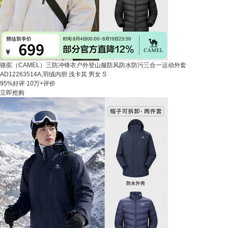
骆驼（CAMEL）三防冲锋衣户外登山服防风防水防污三合一运动外套
AD12263514A,羽绒内胆 浅卡其 男女 S
95%好评
10万+评价
立即抢购