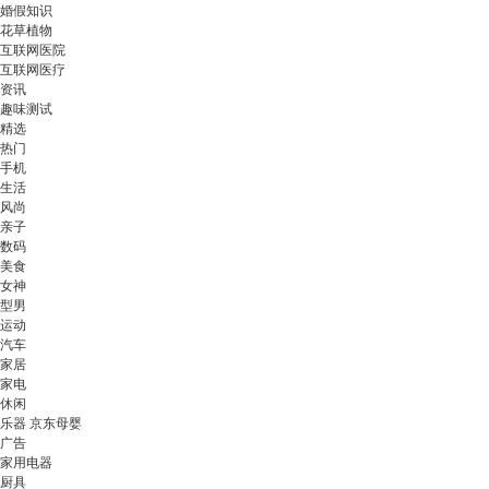
婚假知识
花草植物
互联网医院
互联网医疗
资讯
趣味测试
精选
热门
手机
生活
风尚
亲子
数码
美食
女神
型男
运动
汽车
家居
家电
休闲
乐器 京东母婴
广告
家用电器
厨具