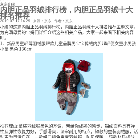
京东介绍
内胆正品羽绒排行榜，内胆正品羽绒十大
排名推荐
2019-07-17 14:29
来源：京东
作者：京东
小编的这篇内胆正品羽绒排行榜，内胆正品羽绒十大排名推荐主题文章，
为充满母爱的宝妈们详细介绍这些相关产品，大家一起来看下相关内容
吧。
1、新品男童轻薄羽绒服短款儿童品牌男宝宝鸭绒内胆超轻便女童小男孩
小童 黑色 130cm
推荐理由:童装羽绒服黑色的基调，带给你成熟的感觉，锦纶面料具有弹
性及弹性恢复力好，手感滑爽，坚牢耐用的特点，短款的童装羽绒服，活
动更为灵活自在，一款经典纯色宝宝羽绒服，防风保暖。
该款材质成分