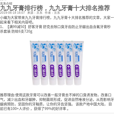
京东介绍
九九牙膏排行榜，九九牙膏十大排名推荐
2019-06-18 16:07
来源：京东
作者：京东
小编为大家带来九九牙膏排行榜，九九牙膏十大排名推荐的文章，大家一
起来看下相关内容吧。
1、【满99减50】舒客牙膏 舒克去除口臭牙齿防止牙龈出血含氟牙膏秒
杀套装 防蛀6支720g
推荐理由:使用这款牙膏可以改善一般牙膏去不掉的口臭诱发物，改善口
气，减少出血和牙龈肿，抑制菌斑形成，促进自然唾液分泌，从而影响牙
龈病预防，坚固你的牙釉质，让你的牙齿坚强。
该款产地中国大陆，
目
前已有100+人评价
，获得了99%的好评率
。