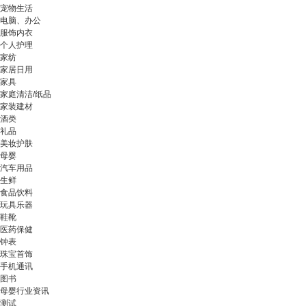
宠物生活
电脑、办公
服饰内衣
个人护理
家纺
家居日用
家具
家庭清洁/纸品
家装建材
酒类
礼品
美妆护肤
母婴
汽车用品
生鲜
食品饮料
玩具乐器
鞋靴
医药保健
钟表
珠宝首饰
手机通讯
图书
母婴行业资讯
测试