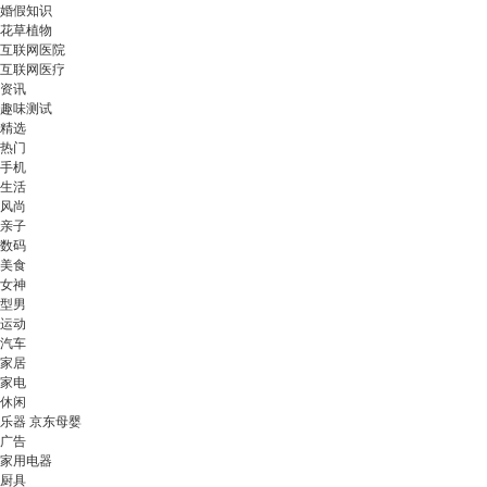
婚假知识
花草植物
互联网医院
互联网医疗
资讯
趣味测试
精选
热门
手机
生活
风尚
亲子
数码
美食
女神
型男
运动
汽车
家居
家电
休闲
乐器 京东母婴
广告
家用电器
厨具