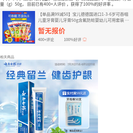
量（g）50g，
目前已有400+人评价
，获得了100%的好评率
。
【单品满99减50】宝儿德德国进口1-3-6岁可吞咽
儿童牙膏婴儿牙膏50g含氟防蛀婴幼儿可用套装 草
莓味
暂无报价
400+评论
100%好评
相关商品