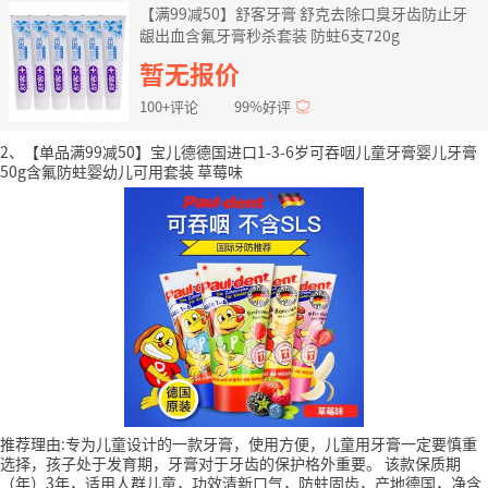
【满99减50】舒客牙膏 舒克去除口臭牙齿防止牙
龈出血含氟牙膏秒杀套装 防蛀6支720g
暂无报价
100+评论
99%好评
2、【单品满99减50】宝儿德德国进口1-3-6岁可吞咽儿童牙膏婴儿牙膏
50g含氟防蛀婴幼儿可用套装 草莓味
推荐理由:专为儿童设计的一款牙膏，使用方便，儿童用牙膏一定要慎重
选择，孩子处于发育期，牙膏对于牙齿的保护格外重要。
该款保质期
（年）3年，适用人群儿童，功效清新口气，防蛀固齿，产地德国，净含