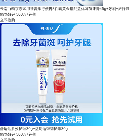
云南白药京东试用牙膏旅行便携3件套黄金搭配益优薄荷牙膏45g+牙刷+旅行袋
99%好评
500万+评价
立即抢购
舒适达多效护理30g+益周适强韧护龈30g
99%好评
500万+评价