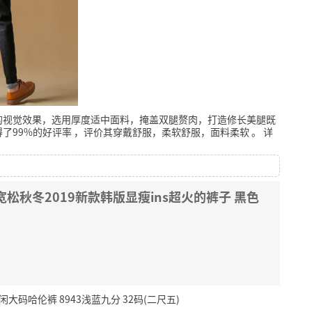
的视觉效果，选用厚度适中面料，掩盖双腿赘肉，打造修长美腿既
得了99%的好评率
，评价其穿戴舒服，柔软舒服，面料柔软
。
详
松秋冬2019新款韩版显瘦ins超火的裤子 黑色
码哈伦裤 8943浅蓝九分 32码(二尺五)