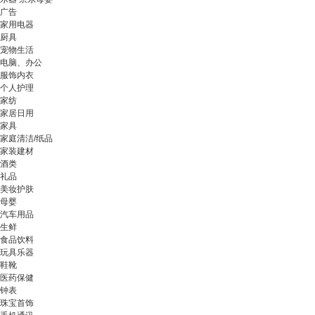
广告
家用电器
厨具
宠物生活
电脑、办公
服饰内衣
个人护理
家纺
家居日用
家具
家庭清洁/纸品
家装建材
酒类
礼品
美妆护肤
母婴
汽车用品
生鲜
食品饮料
玩具乐器
鞋靴
医药保健
钟表
珠宝首饰