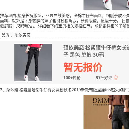
推荐理由:紧身长裤版型，凸显曲线美感，全棉牛仔布面料，细腻亲肤不
面料，就算是下身较胖的妹子也能轻松驾驭，长裤版型，显瘦十分。
目前
戴舒服，尺码精准
。
详细看下的宝贝相关规格细节，能够更详细的了解
品牌 ：硕依美恋
硕依美恋 松紧腰牛仔裤女长
子 黑色 单裤 30码
暂无报价
100+评论
97%好评
2、朵沐缦 松紧腰哈伦牛仔裤女宽松秋冬2019新款韩版显瘦ins超火的裤子 