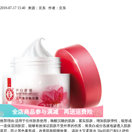
2019-07-17 15:40
来源：京东
作者：京东
推荐理由:适用于任何肤质使用，唤醒沉睡的肌肤，紧实肌肤，增加肌肤弹性，能形成
一道保湿润肤层，能够有效保证肌肤不受外界的伤害，将美白成分迅速地渗透入肌肤
底层，防止黑色素形成，改善肌肤暗哑效果。
该款大宝柔肤水 50g目前已有0人评价