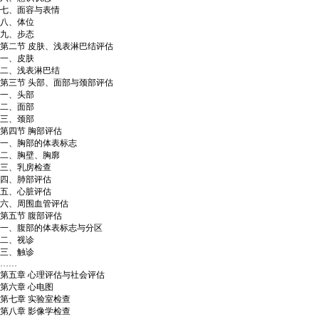
七、面容与表情
八、体位
九、步态
第二节 皮肤、浅表淋巴结评估
一、皮肤
二、浅表淋巴结
第三节 头部、面部与颈部评估
一、头部
二、面部
三、颈部
第四节 胸部评估
一、胸部的体表标志
二、胸壁、胸廓
三、乳房检查
四、肺部评估
五、心脏评估
六、周围血管评估
第五节 腹部评估
一、腹部的体表标志与分区
二、视诊
三、触诊
……
第五章 心理评估与社会评估
第六章 心电图
第七章 实验室检查
第八章 影像学检查