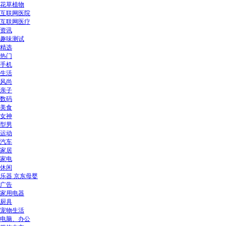
花草植物
互联网医院
互联网医疗
资讯
趣味测试
精选
热门
手机
生活
风尚
亲子
数码
美食
女神
型男
运动
汽车
家居
家电
休闲
乐器 京东母婴
广告
家用电器
厨具
宠物生活
电脑、办公