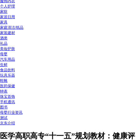
服饰内衣
个人护理
家纺
家居日用
家具
家庭清洁/纸品
家装建材
酒类
礼品
美妆护肤
母婴
汽车用品
生鲜
食品饮料
玩具乐器
鞋靴
医药保健
钟表
珠宝首饰
手机通讯
图书
母婴行业资讯
测试
京东介绍
医学高职高专“十一五”规划教材：健康评