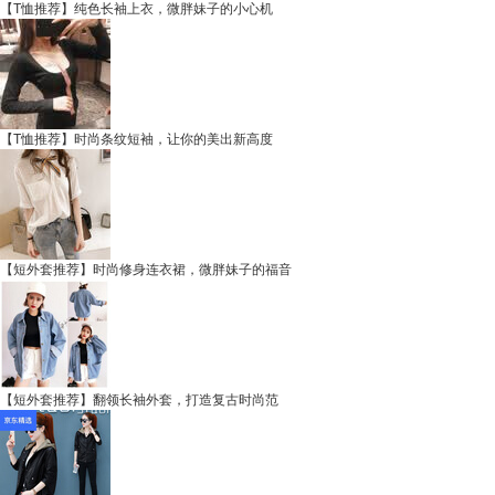
【T恤推荐】纯色长袖上衣，微胖妹子的小心机
【T恤推荐】时尚条纹短袖，让你的美出新高度
【短外套推荐】时尚修身连衣裙，微胖妹子的福音
【短外套推荐】翻领长袖外套，打造复古时尚范