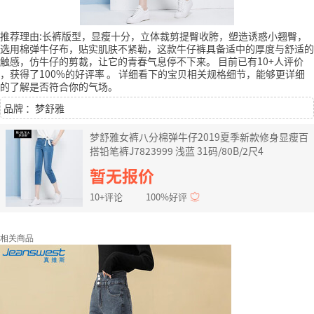
推荐理由:长裤版型，显瘦十分，立体裁剪提臀收胯，塑造诱惑小翘臀，
选用棉弹牛仔布，贴实肌肤不紧勒，这款牛仔裤具备适中的厚度与舒适的
触感，仿牛仔的剪裁，让它的青春气息停不下来。
目前已有10+人评价
，获得了100%的好评率
。
详细看下的宝贝相关规格细节，能够更详细
的了解是否符合你的气场。
品牌 ：梦舒雅
梦舒雅女裤八分棉弹牛仔2019夏季新款修身显瘦百
搭铅笔裤J7823999 浅蓝 31码/80B/2尺4
暂无报价
10+评论
100%好评
相关商品