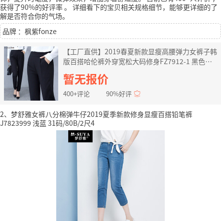
获得了90%的好评率
。
详细看下的宝贝相关规格细节，能够更详细的了
解是否符合你的气场。
品牌 ：枫紫fonze
【工厂直供】2019春夏新款显瘦高腰弹力女裤子韩
版百搭哈伦裤外穿宽松大码修身FZ7912-1 黑色
【厚款】 XL【110-125】
暂无报价
400+评论
90%好评
2、梦舒雅女裤八分棉弹牛仔2019夏季新款修身显瘦百搭铅笔裤
J7823999 浅蓝 31码/80B/2尺4