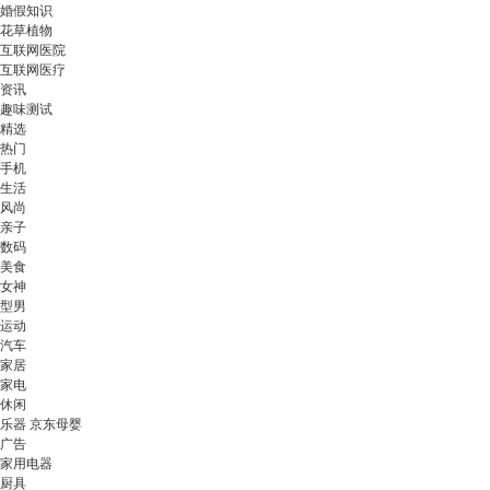
婚假知识
花草植物
互联网医院
互联网医疗
资讯
趣味测试
精选
热门
手机
生活
风尚
亲子
数码
美食
女神
型男
运动
汽车
家居
家电
休闲
乐器 京东母婴
广告
家用电器
厨具