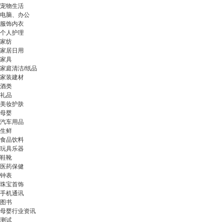
宠物生活
电脑、办公
服饰内衣
个人护理
家纺
家居日用
家具
家庭清洁/纸品
家装建材
酒类
礼品
美妆护肤
母婴
汽车用品
生鲜
食品饮料
玩具乐器
鞋靴
医药保健
钟表
珠宝首饰
手机通讯
图书
母婴行业资讯
测试