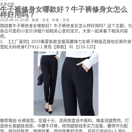
京东介绍
牛子裤修身女哪款好？牛子裤修身女怎么
样好用吗？
2019-06-10 20:06
来源：京东
作者：京东
围绕着牛子裤修身女哪款好？牛子裤修身女怎么样好用吗？这个主题，为
各位可爱的小宝贝详细介绍相关心意的宝贝，大家一起来看下相关内容
吧。
1、【工厂直供】2019春夏新款显瘦高腰弹力女裤子韩版百搭哈伦裤外穿
宽松大码修身FZ7912-1 黑色【厚款】 XL【110-125】
推荐理由:长裤版型，显瘦十分，选用厚度适中面料，掩盖双腿赘肉，打
造修长美腿既视感，中腰牛仔裤，修饰腿部线条实力显瘦，腰带作为配
饰，提升时髦度，微弹效果，增加穿着舒适度。
目前已有400+人评价
，