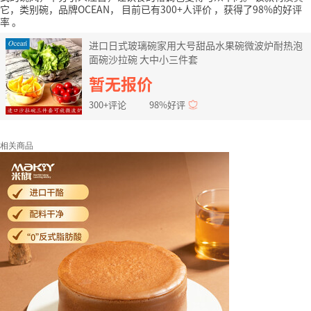
它，类别碗，品牌OCEAN，
目前已有300+人评价
，获得了98%的好评
率
。
进口日式玻璃碗家用大号甜品水果碗微波炉耐热泡
面碗沙拉碗 大中小三件套
暂无报价
300+评论
98%好评
相关商品