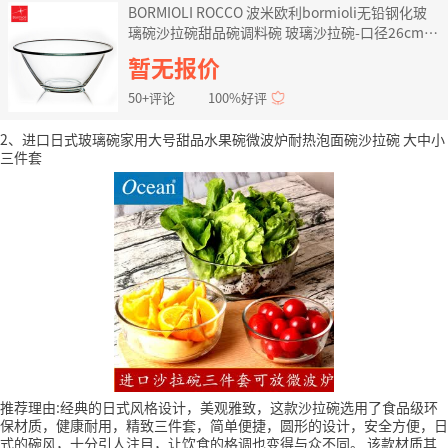
BORMIOLI ROCCO 波米欧利bormioli无铅钢化玻
璃碗沙拉碗甜品碗调料碗 玻璃沙拉碗-口径26cm-
容量2L
暂无报价
50+评论
100%好评
2、进口日式玻璃碗家用大号甜品水果碗微波炉耐热泡面碗沙拉碗 大中小
三件套
推荐理由:经典的日式风格设计，美观雅致，这款沙拉碗选用了食品级环
保材质，健康耐用，精致三件套，简单便捷，圆形的设计，安全方便，日
式的碗风，十分引人注目，让饮食的格调也变得与众不同。
该款材质其