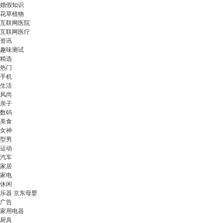
婚假知识
花草植物
互联网医院
互联网医疗
资讯
趣味测试
精选
热门
手机
生活
风尚
亲子
数码
美食
女神
型男
运动
汽车
家居
家电
休闲
乐器 京东母婴
广告
家用电器
厨具