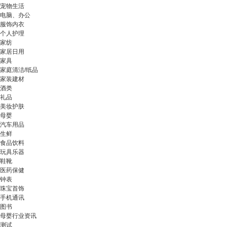
宠物生活
电脑、办公
服饰内衣
个人护理
家纺
家居日用
家具
家庭清洁/纸品
家装建材
酒类
礼品
美妆护肤
母婴
汽车用品
生鲜
食品饮料
玩具乐器
鞋靴
医药保健
钟表
珠宝首饰
手机通讯
图书
母婴行业资讯
测试