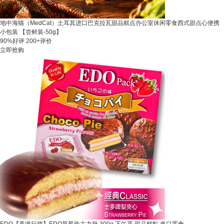
地中海猫（MedCat）土耳其进口巴克拉瓦甜品糕点办公室休闲零食西式甜点心便携
小包装 【尝鲜装-50g】
90%好评
200+评价
立即抢购