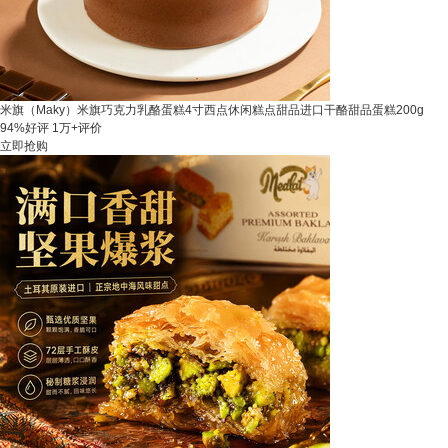
米旗（Maky）米旗巧克力乳酪蛋糕4寸西点休闲糕点甜品进口干酪甜品蛋糕200g
94%好评
1万+评价
立即抢购