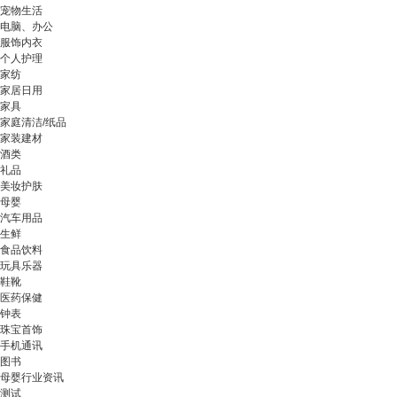
宠物生活
电脑、办公
服饰内衣
个人护理
家纺
家居日用
家具
家庭清洁/纸品
家装建材
酒类
礼品
美妆护肤
母婴
汽车用品
生鲜
食品饮料
玩具乐器
鞋靴
医药保健
钟表
珠宝首饰
手机通讯
图书
母婴行业资讯
测试