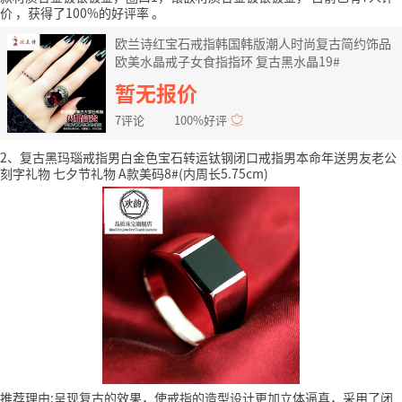
价
，获得了100%的好评率
。
欧兰诗红宝石戒指韩国韩版潮人时尚复古简约饰品
欧美水晶戒子女食指指环 复古黑水晶19#
暂无报价
7评论
100%好评
2、复古黑玛瑙戒指男白金色宝石转运钛钢闭口戒指男本命年送男友老公
刻字礼物 七夕节礼物 A款美码8#(内周长5.75cm)
推荐理由:呈现复古的效果，使戒指的造型设计更加立体逼真，采用了闭