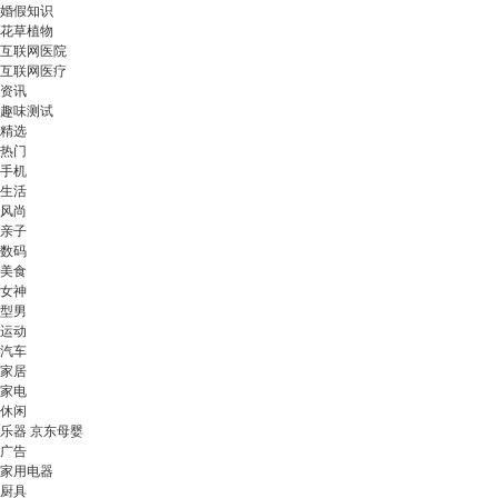
婚假知识
花草植物
互联网医院
互联网医疗
资讯
趣味测试
精选
热门
手机
生活
风尚
亲子
数码
美食
女神
型男
运动
汽车
家居
家电
休闲
乐器 京东母婴
广告
家用电器
厨具