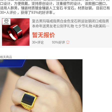
口设计，方便佩戴，坚持原创设计，注重细节的设计。
该款圈口圈口，
适用人群男，镶嵌材质镀金镶嵌人工宝石 半宝石，材质钛钢，
目前已有
30+人评价
，获得了93%的好评率
。
复古黑玛瑙戒指男白金色宝石转运钛钢闭口戒指男
本命年送男友老公刻字礼物 七夕节礼物 A款美码8#
(内周长5.75cm)
暂无报价
30+评论
93%好评
相关商品