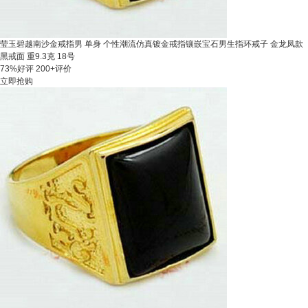
莹玉碧越南沙金戒指男 单身 个性潮流仿真镀金戒指镶嵌宝石男生指环戒子 金龙凤款
黑戒面 重9.3克 18号
73%好评
200+评价
立即抢购