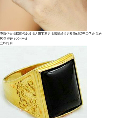
觅馨仿金戒指霸气老板戒方形宝石男戒翡翠戒指男欧币戒指开口仿金 黑色
96%好评
200+评价
立即抢购