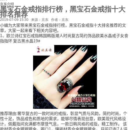
京东介绍
黑宝石金戒指排行榜，黑宝石金戒指十大
排名推荐
2019-07-09 15:30
来源：京东
作者：京东
小编为大家带来黑宝石金戒指排行榜，黑宝石金戒指十大排名推荐的文
章，大家一起来看下相关内容吧。
1、欧兰诗红宝石戒指韩国韩版潮人时尚复古简约饰品欧美水晶戒子女食
指指环 复古黑水晶19#
推荐理由:奢华复古的一款时尚的戒指，彰显气质与风韵，简约时尚，个
性十足，饰品成色和质地的需求，能够尽情表现创意，欧美现代风格设
计，佩戴指间充满都市摩登气息，一款日韩风格的戒指，精工制作。
该
款材质合金镀银镀金，圈口1，镶嵌材质合金镀银镀金，
目前已有7人评