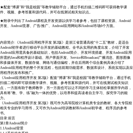
★配套“博课”和“我是校园”等教学辅助平台，通过手机扫描二维码即可获得教学课
件、视频、参考答案和源代码，并可在线测试相关知识点。
★附录中列出了Android课程及开发资源以供学习者参考，包括了课程资源、Android
开发、Android竞赛、广告/推广、Android应用网站和Android市场6个方面。
内容简介:《Android应用程序开发 第2版》是浙江省普通高校“十二五”教材，是适合
Android初学者进行移动平台开发的基础教程。全书从实用的角度出发，介绍了开发
Android应用需具备的基础知识，包括Android简介、开发环境搭建、开发Android应用
所需的Java和程序设计基础、用户界面开发、Service和Broadcast广播消息、图形图像
和多媒体开发、数据存储、网络与通信编程，并在后用两个综合案例具体介绍了
Android应用程序的整个开发流程，包括前期功能需求、数据库设计、系统实现以及应
用程序的发布和推广。
《Android应用程序开发 第2版》配套“博课”和“我是校园”等教学辅助平台，通过手机
扫描二维码即可获得教学课件、视频、参考答案和源代码，并可在线测试相关知识
点，一方面有助于教师教学，另一方面也可以让不同的学习主体轻松掌握所学内容，
具有将“教、学、练”融为一体的优势，以培养和提高读者自主学习、探究学习的能
力。
《Android应用程序开发 第2版》既可作为高等院校计算机类专业的教材、各大专院校
相关专业的学习用书，又可作为Android培训教材和Android初学者、程序员的参考
书。
目录:前言
第1章Android简介
1.1Android背景