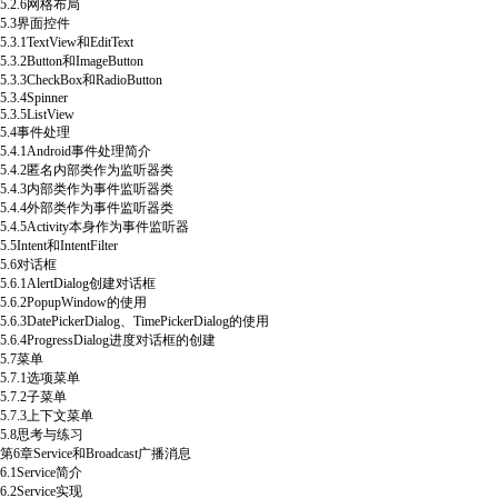
5.2.6网格布局
5.3界面控件
5.3.1TextView和EditText
5.3.2Button和ImageButton
5.3.3CheckBox和RadioButton
5.3.4Spinner
5.3.5ListView
5.4事件处理
5.4.1Android事件处理简介
5.4.2匿名内部类作为监听器类
5.4.3内部类作为事件监听器类
5.4.4外部类作为事件监听器类
5.4.5Activity本身作为事件监听器
5.5Intent和IntentFilter
5.6对话框
5.6.1AlertDialog创建对话框
5.6.2PopupWindow的使用
5.6.3DatePickerDialog、TimePickerDialog的使用
5.6.4ProgressDialog进度对话框的创建
5.7菜单
5.7.1选项菜单
5.7.2子菜单
5.7.3上下文菜单
5.8思考与练习
第6章Service和Broadcast广播消息
6.1Service简介
6.2Service实现