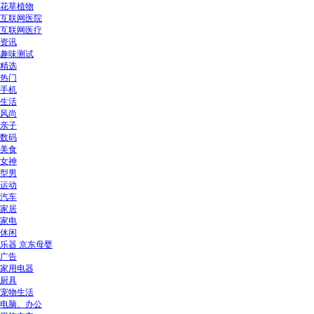
花草植物
互联网医院
互联网医疗
资讯
趣味测试
精选
热门
手机
生活
风尚
亲子
数码
美食
女神
型男
运动
汽车
家居
家电
休闲
乐器 京东母婴
广告
家用电器
厨具
宠物生活
电脑、办公