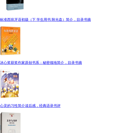
标准西班牙语初级（下 学生用书 附光盘）简介，目录书摘
冰心奖获奖作家原创书系：秘密领地简介，目录书摘
心灵的习性简介读后感，经典语录书评