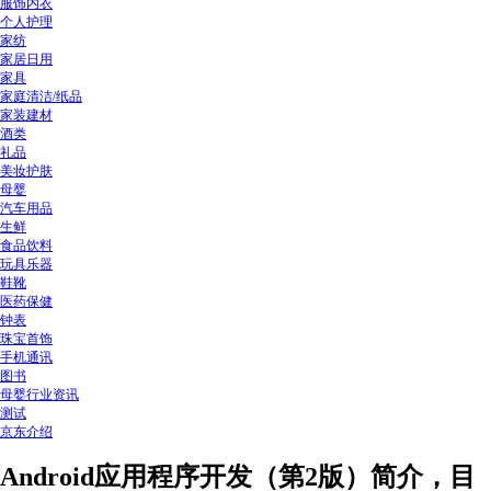
服饰内衣
个人护理
家纺
家居日用
家具
家庭清洁/纸品
家装建材
酒类
礼品
美妆护肤
母婴
汽车用品
生鲜
食品饮料
玩具乐器
鞋靴
医药保健
钟表
珠宝首饰
手机通讯
图书
母婴行业资讯
测试
京东介绍
Android应用程序开发（第2版）简介，目