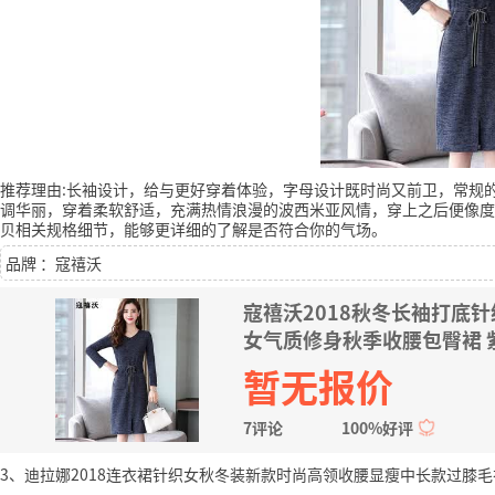
推荐理由:长袖设计，给与更好穿着体验，字母设计既时尚又前卫，常规
调华丽，穿着柔软舒适，充满热情浪漫的波西米亚风情，穿上之后便像度
贝相关规格细节，能够更详细的了解是否符合你的气场。
品牌 ：寇禧沃
寇禧沃2018秋冬长袖打底
女气质修身秋季收腰包臀裙 紫
暂无报价
7评论
100%好评
3、迪拉娜2018连衣裙针织女秋冬装新款时尚高领收腰显瘦中长款过膝毛衣