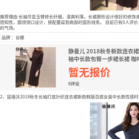
推荐理由:长袖尽显玉臂修长纤细，清爽利落，长裙廓形设计很好的修饰
而知性，圆领领口设计，搭配蔓延到肩部的弧形线条。
目前已有0人评价
的气场。
品牌 ：谷娜
静曼儿 2018秋冬新款连
袖中长款包臀一步裙长裙 咖
暂无报价
0评论
2、寇禧沃2018秋冬长袖打底针织连衣裙新款韩版百搭女装中长款性感时