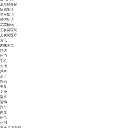
京东服务帮
情感生活
星座知识
婚假知识
花草植物
互联网医院
互联网医疗
资讯
趣味测试
精选
热门
手机
生活
风尚
亲子
数码
美食
女神
型男
运动
汽车
家居
家电
休闲
乐器 京东母婴