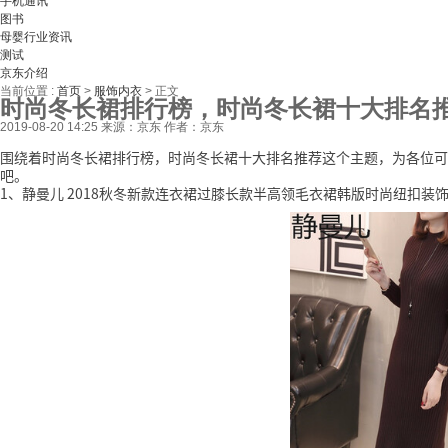
手机通讯
图书
母婴行业资讯
测试
京东介绍
当前位置 :
首页
>
服饰内衣
>
正文
时尚冬长裙排行榜，时尚冬长裙十大排名
2019-08-20 14:25
来源：京东
作者：京东
围绕着时尚冬长裙排行榜，时尚冬长裙十大排名推荐这个主题，为各位可
吧。
1、静曼儿 2018秋冬新款连衣裙过膝长款半高领毛衣裙韩版时尚纽扣装