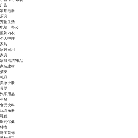
广告
家用电器
厨具
宠物生活
电脑、办公
服饰内衣
个人护理
家纺
家居日用
家具
家庭清洁/纸品
家装建材
酒类
礼品
美妆护肤
母婴
汽车用品
生鲜
食品饮料
玩具乐器
鞋靴
医药保健
钟表
珠宝首饰