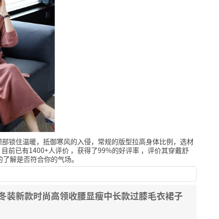
颈部锁住温暖，抵御寒风的入侵，常规的版型拉高身体比例，选材
目前已有1400+人评价
，获得了99%的好评率
，评价其穿戴舒
的了解是否符合你的气场。
秋冬装新款时尚高领收腰显瘦中长款过膝毛衣裙子