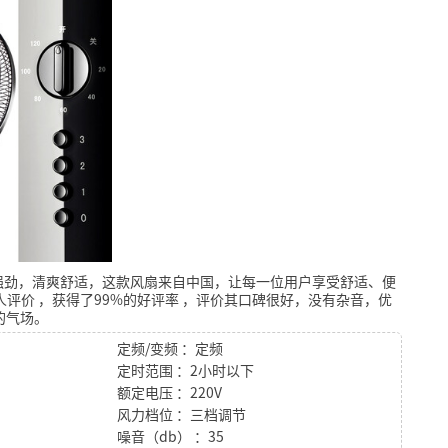
强劲，清爽舒适，这款风扇来自中国，让每一位用户享受舒适、便
人评价
，获得了99%的好评率
，评价其口碑很好，没有杂音，优
的气场。
定频/变频 ：定频
定时范围 ：2小时以下
额定电压 ：220V
风力档位 ：三档调节
噪音（db） ：35