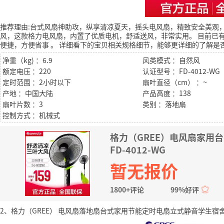
推荐理由:台式风扇神助攻，纵享清凉夏天，摇头电风扇，精致安全美观
风，这款格力电风扇，内置了优质电机，舒适送风，非常实用。
目前已有
便捷，方便省事
。
详细看下的宝贝相关规格细节，能够更详细的了解是
净重（kg) ：6.9
风类模式 ：自然风
额定电压 ：220
认证型号 ：FD-4012-WG
定时范围 ：2小时以下
扇叶直径（cm） ：~
产地 ：中国大陆
产品高度 ：138
扇叶片数 ：3
类别 ：落地扇
控制方式 ：机械式
格力（GREE）电风扇家用
FD-4012-WG
暂无报价
1800+评论
99%好评
2、格力（GREE） 电风扇落地扇台式家用节能定时电扇立式静音学生宿舍办公