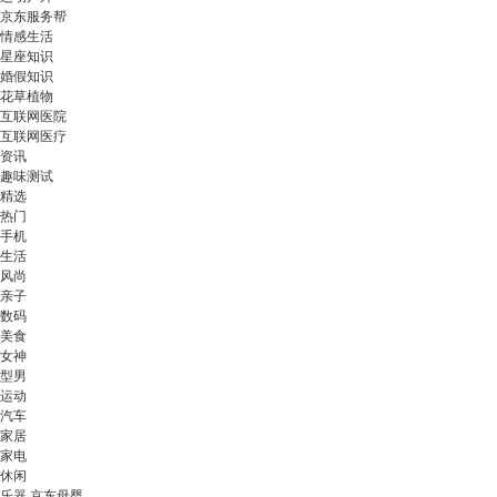
京东服务帮
情感生活
星座知识
婚假知识
花草植物
互联网医院
互联网医疗
资讯
趣味测试
精选
热门
手机
生活
风尚
亲子
数码
美食
女神
型男
运动
汽车
家居
家电
休闲
乐器 京东母婴