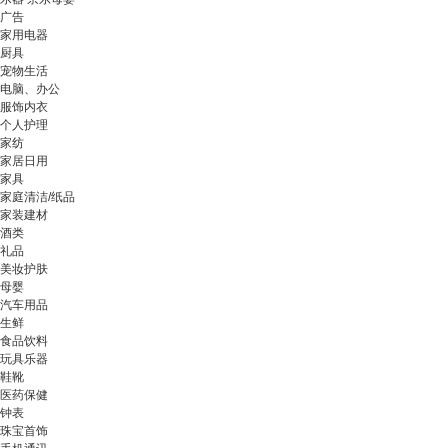
广告
家用电器
厨具
宠物生活
电脑、办公
服饰内衣
个人护理
家纺
家居日用
家具
家庭清洁/纸品
家装建材
酒类
礼品
美妆护肤
母婴
汽车用品
生鲜
食品饮料
玩具乐器
鞋靴
医药保健
钟表
珠宝首饰