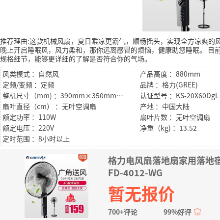
推荐理由:这款机械风扇，夏日乘凉更霸气，顺畅摇头，实现全方凉爽的
晚上开启睡眠风，风力柔和，那你远离感冒的烦恼，健康助您睡眠。
目前
规格细节，能够更详细的了解是否符合你的气场。
风类模式 ：自然风
产品高度 ：880mm
定频/变频 ：定频
品牌 ：格力(GREE)
整机尺寸（mm) ：390mm×350mm×880mm
认证型号 ：KS-20X60DgL
扇叶直径（cm） ：无叶空调扇
产地 ：中国大陆
额定功率 ：110W
扇叶片数 ：无叶空调扇
额定电压 ：220V
净重（kg) ：13.52
定时范围 ：8小时以上
格力电风扇落地扇家用落地
FD-4012-WG
暂无报价
700+评论
99%好评