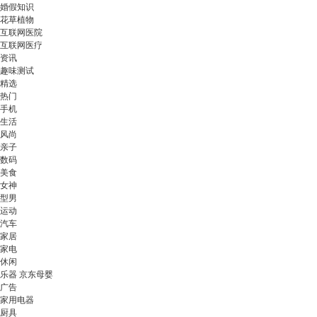
婚假知识
花草植物
互联网医院
互联网医疗
资讯
趣味测试
精选
热门
手机
生活
风尚
亲子
数码
美食
女神
型男
运动
汽车
家居
家电
休闲
乐器 京东母婴
广告
家用电器
厨具