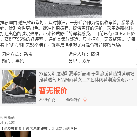
推荐理由:透气性非常好，及时排汗，十分适合作为情侣款穿着，系带系
统，使贴合性更出色，缓冲作用极强，提供更好的保护，采用避震材料，
打造出色的减震效果，带来轻质舒适的穿着感受。
目前已有200+人评价
，获得了96%的好评率
，评价其柔软舒适，尺寸标准，无累赘感
。
详细
看下的宝贝相关规格细节，能够更详细的了解是否符合你的气场。
闭合方式 ：系带
适合人群 ：情侣
颜色 ：黑色
品牌 ：双星
双星男鞋运动鞋夏季新品椰 子鞋旅游鞋防滑减震健
身鞋透气正品网面鞋女士黑色休闲鞋潮流慢跑步鞋
9085 黑白/男款-1 42
暂无报价
200+评论
96%好评
相关商品
相关推荐
【跑步鞋推荐】透气系带跑鞋，让你舒适到飞起