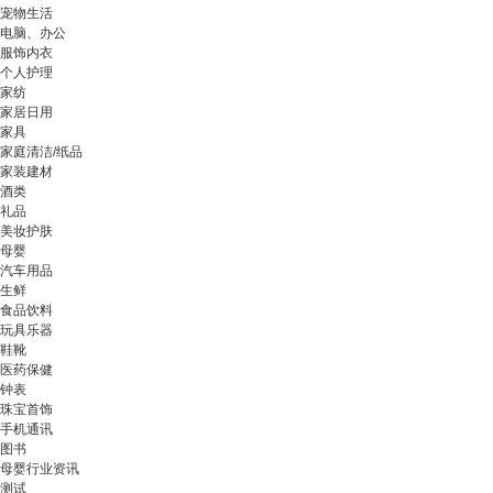
宠物生活
电脑、办公
服饰内衣
个人护理
家纺
家居日用
家具
家庭清洁/纸品
家装建材
酒类
礼品
美妆护肤
母婴
汽车用品
生鲜
食品饮料
玩具乐器
鞋靴
医药保健
钟表
珠宝首饰
手机通讯
图书
母婴行业资讯
测试