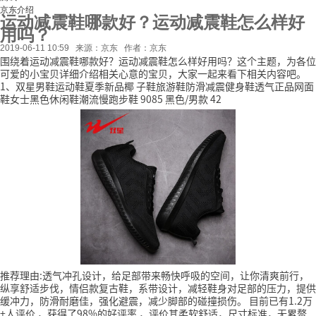
京东介绍
运动减震鞋哪款好？运动减震鞋怎么样好
用吗？
2019-06-11 10:59
来源：京东
作者：京东
围绕着运动减震鞋哪款好？运动减震鞋怎么样好用吗？这个主题，为各位
可爱的小宝贝详细介绍相关心意的宝贝，大家一起来看下相关内容吧。
1、双星男鞋运动鞋夏季新品椰 子鞋旅游鞋防滑减震健身鞋透气正品网面
鞋女士黑色休闲鞋潮流慢跑步鞋 9085 黑色/男款 42
推荐理由:透气冲孔设计，给足部带来畅快呼吸的空间，让你清爽前行，
纵享舒适步伐，情侣款复古鞋，系带设计，减轻鞋身对足部的压力，提供
缓冲力，防滑耐磨佳，强化避震，减少脚部的碰撞损伤。
目前已有1.2万
+人评价
，获得了98%的好评率
，评价其柔软舒适，尺寸标准，无累赘