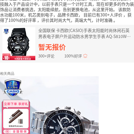
技融入于产品设计中，以前手表只是一个计时工具，现在却更多的作为装
饰品让消费者挑选，太阳能续航，告别更换电池，从这里开始。
该款防
水功能100米，机芯类别电子，品牌卡西欧，
目前已有300+人评价
，获
得了100%的好评率
，评价其时尚大气，高端大气，计时准确
。
全国联保 卡西欧(CASIO)手表太阳能时尚休闲石英
男表电子屏户外运动防水男学生手表 AQ-S810W-
1AVDF
暂无报价
300+评论
100%好评
相关商品