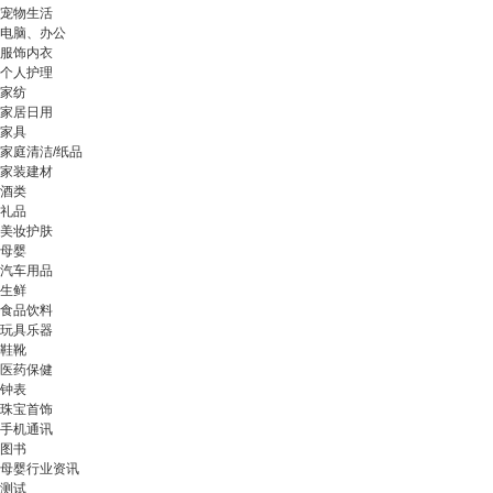
宠物生活
电脑、办公
服饰内衣
个人护理
家纺
家居日用
家具
家庭清洁/纸品
家装建材
酒类
礼品
美妆护肤
母婴
汽车用品
生鲜
食品饮料
玩具乐器
鞋靴
医药保健
钟表
珠宝首饰
手机通讯
图书
母婴行业资讯
测试