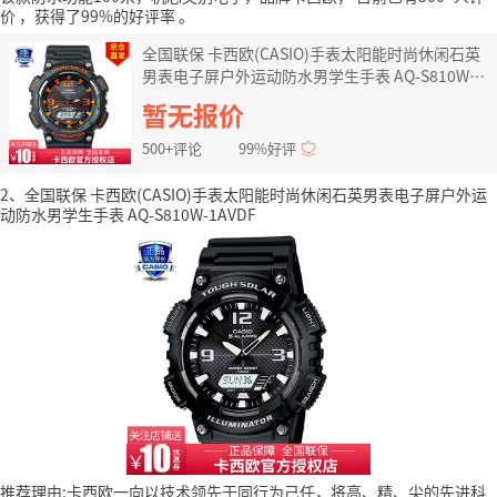
价
，获得了99%的好评率
。
全国联保 卡西欧(CASIO)手表太阳能时尚休闲石英
男表电子屏户外运动防水男学生手表 AQ-S810W-
8AVDF
暂无报价
500+评论
99%好评
2、全国联保 卡西欧(CASIO)手表太阳能时尚休闲石英男表电子屏户外运
动防水男学生手表 AQ-S810W-1AVDF
推荐理由:卡西欧一向以技术领先于同行为己任，将高、精、尖的先进科