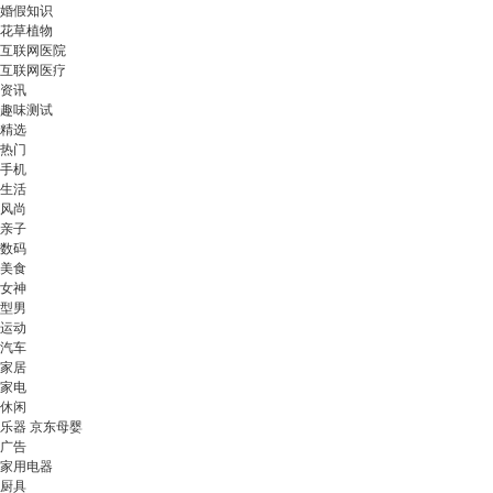
婚假知识
花草植物
互联网医院
互联网医疗
资讯
趣味测试
精选
热门
手机
生活
风尚
亲子
数码
美食
女神
型男
运动
汽车
家居
家电
休闲
乐器 京东母婴
广告
家用电器
厨具