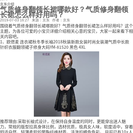
京东介绍
气质修身翻领长裙哪款好？气质修身翻领
长裙怎么样好用吗？
2019-07-03 16:27
来源：京东
作者：京东
围绕着气质修身翻领长裙哪款好？气质修身翻领长裙怎么样好用吗？这个
主题，为各位可爱的小宝贝详细介绍相关心意的宝贝，大家一起来看下相
关内容吧。
1、欧偲麦 连衣裙秋冬季长袖2018秋装新款女装时尚女装潮气质中长款
针织衣服翻领裙子修身大码YM-81520 黑色 4XL
推荐理由:采取长袖式设计，在保持自身温度的同时，更能穿出迷人魅
力，常规的版型拉高身体比例，选材优质，极具女人味，软度适中，穿着
舒适自然，轻薄柔软的聚酯纤维材质，活泼的橘色色彩。
目前已有10+人