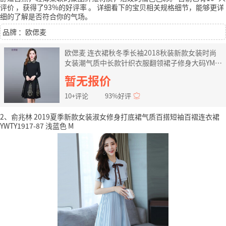
评价
，获得了93%的好评率
。
详细看下的宝贝相关规格细节，能够更详
细的了解是否符合你的气场。
品牌 ：欧偲麦
欧偲麦 连衣裙秋冬季长袖2018秋装新款女装时尚
女装潮气质中长款针织衣服翻领裙子修身大码YM-
81520 黑色 4XL
暂无报价
10+评论
93%好评
2、俞兆林 2019夏季新款女装淑女修身打底裙气质百搭短袖百褶连衣裙
YWTY1917-87 浅蓝色 M