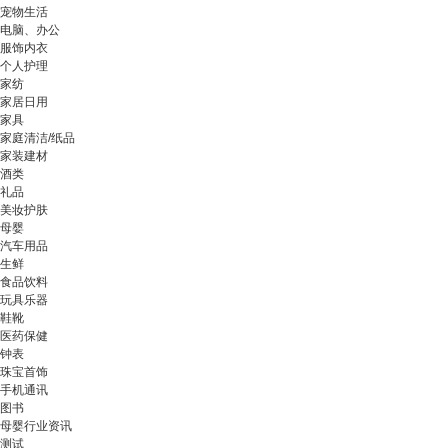
宠物生活
电脑、办公
服饰内衣
个人护理
家纺
家居日用
家具
家庭清洁/纸品
家装建材
酒类
礼品
美妆护肤
母婴
汽车用品
生鲜
食品饮料
玩具乐器
鞋靴
医药保健
钟表
珠宝首饰
手机通讯
图书
母婴行业资讯
测试