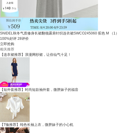
SNIDEL秋冬气质修身长裙翻领露肩针织连衣裙SWCO245060 驼色 M （1）
100%好评
28评价
立即抢购
相关推荐
【连衣裙推荐】浪漫网纱裙，让你仙气十足！
【短外套推荐】时尚短款袖外套，微胖妹子的福音
【T恤推荐】纯色长袖上衣，微胖妹子的小心机