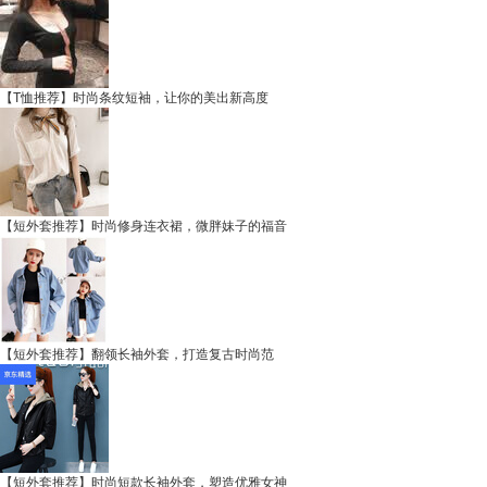
【T恤推荐】时尚条纹短袖，让你的美出新高度
【短外套推荐】时尚修身连衣裙，微胖妹子的福音
【短外套推荐】翻领长袖外套，打造复古时尚范
【短外套推荐】时尚短款长袖外套，塑造优雅女神