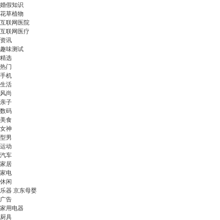
婚假知识
花草植物
互联网医院
互联网医疗
资讯
趣味测试
精选
热门
手机
生活
风尚
亲子
数码
美食
女神
型男
运动
汽车
家居
家电
休闲
乐器 京东母婴
广告
家用电器
厨具