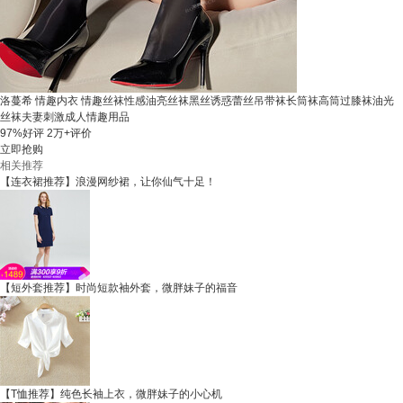
洛蔓希 情趣内衣 情趣丝袜性感油亮丝袜黑丝诱惑蕾丝吊带袜长筒袜高筒过膝袜油光
丝袜夫妻刺激成人情趣用品
97%好评
2万+评价
立即抢购
相关推荐
【连衣裙推荐】浪漫网纱裙，让你仙气十足！
【短外套推荐】时尚短款袖外套，微胖妹子的福音
【T恤推荐】纯色长袖上衣，微胖妹子的小心机