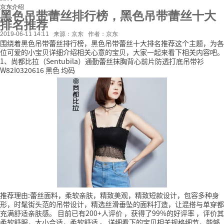
京东介绍
黑色吊带蕾丝排行榜，黑色吊带蕾丝十大
排名推荐
2019-06-11 14:11
来源：京东
作者：京东
围绕着黑色吊带蕾丝排行榜，黑色吊带蕾丝十大排名推荐这个主题，为各
位可爱的小宝贝详细介绍相关心意的宝贝，大家一起来看下相关内容吧。
1、尚都比拉（Sentubila）通勤蕾丝抹胸背心前片防透打底吊带衫
W82I0320616 黑色 均码
推荐理由:蕾丝面料，柔软亲肤，精致美观，精致短款设计，包容多种身
形，时髦街头范的吊带设计，精选丝滑垂坠的面料打造，让混搭与单穿都
充满舒适亲肤感。
目前已有200+人评价
，获得了99%的好评率
，评价其
柔软舒服，大小合适，柔软舒适
。
详细看下的宝贝相关规格细节，能够