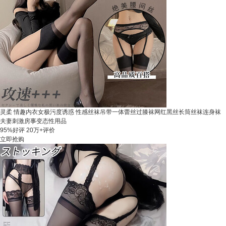
灵柔 情趣内衣女极污度诱惑 性感丝袜吊带一体蕾丝过膝袜网红黑丝长筒丝袜连身袜
夫妻刺激房事变态性用品
95%好评
20万+评价
立即抢购