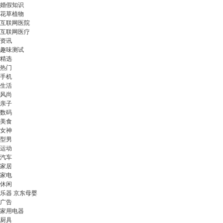
婚假知识
花草植物
互联网医院
互联网医疗
资讯
趣味测试
精选
热门
手机
生活
风尚
亲子
数码
美食
女神
型男
运动
汽车
家居
家电
休闲
乐器 京东母婴
广告
家用电器
厨具