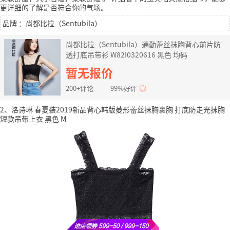
更详细的了解是否符合你的气场。
品牌 ：尚都比拉（Sentubila）
尚都比拉（Sentubila）通勤蕾丝抹胸背心前片防
透打底吊带衫 W82I0320616 黑色 均码
暂无报价
200+评论
99%好评
2、洛诗琳 春夏装2019新品背心韩版菱形蕾丝抹胸裹胸 打底防走光抹胸
短款吊带上衣 黑色 M