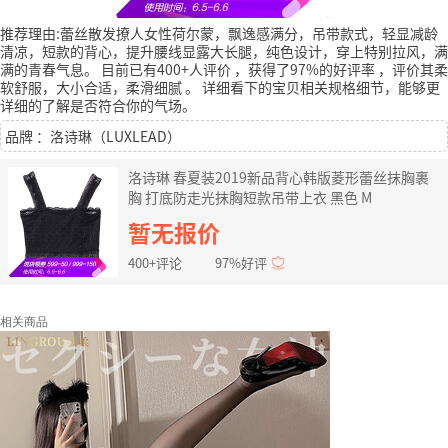
推荐理由:蕾丝散发撩人女性荷尔蒙，飘逸感满分，吊带款式，轻显减龄
清凉，短款的背心，提升腰线显露大长腿，纯色设计，穿上特别拉风，满
满的青春气息。
目前已有400+人评价
，获得了97%的好评率
，评价其柔
软舒服，大小合适，柔滑细腻
。
详细看下的宝贝相关规格细节，能够更
详细的了解是否符合你的气场。
品牌 ：洛诗琳（LUXLEAD）
洛诗琳 春夏装2019新品背心韩版菱形蕾丝抹胸裹
胸 打底防走光抹胸短款吊带上衣 黑色 M
暂无报价
400+评论
97%好评
相关商品