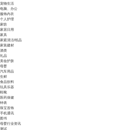
宠物生活
电脑、办公
服饰内衣
个人护理
家纺
家居日用
家具
家庭清洁/纸品
家装建材
酒类
礼品
美妆护肤
母婴
汽车用品
生鲜
食品饮料
玩具乐器
鞋靴
医药保健
钟表
珠宝首饰
手机通讯
图书
母婴行业资讯
测试