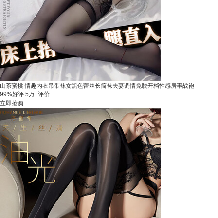
山茶蜜桃 情趣内衣吊带袜女黑色蕾丝长筒袜夫妻调情免脱开档性感房事战袍
99%好评
5万+评价
立即抢购