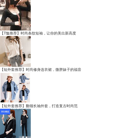
【T恤推荐】时尚条纹短袖，让你的美出新高度
【短外套推荐】时尚修身连衣裙，微胖妹子的福音
【短外套推荐】翻领长袖外套，打造复古时尚范