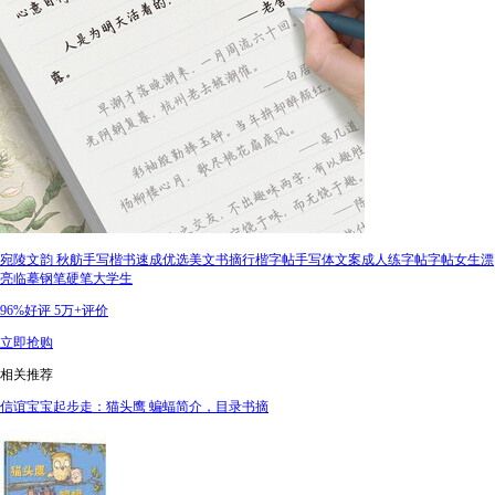
宛陵文韵 秋舫手写楷书速成优选美文书摘行楷字帖手写体文案成人练字帖字帖女生漂
亮临摹钢笔硬笔大学生
96%好评
5万+评价
立即抢购
相关推荐
信谊宝宝起步走：猫头鹰 蝙蝠简介，目录书摘