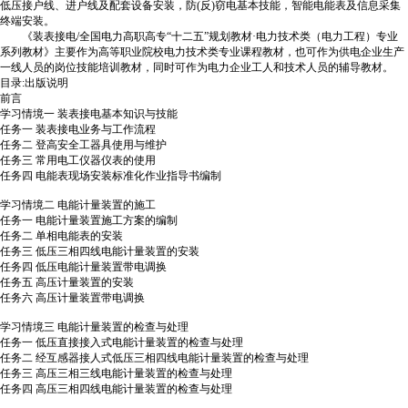
低压接户线、进户线及配套设备安装，防(反)窃电基本技能，智能电能表及信息采集
终端安装。
《装表接电/全国电力高职高专“十二五”规划教材·电力技术类（电力工程）专业
系列教材》主要作为高等职业院校电力技术类专业课程教材，也可作为供电企业生产
一线人员的岗位技能培训教材，同时可作为电力企业工人和技术人员的辅导教材。
目录:出版说明
前言
学习情境一 装表接电基本知识与技能
任务一 装表接电业务与工作流程
任务二 登高安全工器具使用与维护
任务三 常用电工仪器仪表的使用
任务四 电能表现场安装标准化作业指导书编制
学习情境二 电能计量装置的施工
任务一 电能计量装置施工方案的编制
任务二 单相电能表的安装
任务三 低压三相四线电能计量装置的安装
任务四 低压电能计量装置带电调换
任务五 高压计量装置的安装
任务六 高压计量装置带电调换
学习情境三 电能计量装置的检查与处理
任务一 低压直接接入式电能计量装置的检查与处理
任务二 经互感器接人式低压三相四线电能计量装置的检查与处理
任务三 高压三相三线电能计量装置的检查与处理
任务四 高压三相四线电能计量装置的检查与处理