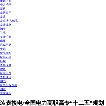
服饰内衣
个人护理
家纺
家居日用
家具
家庭清洁/纸品
家装建材
酒类
礼品
美妆护肤
母婴
汽车用品
生鲜
食品饮料
玩具乐器
鞋靴
医药保健
钟表
珠宝首饰
手机通讯
图书
母婴行业资讯
测试
京东介绍
装表接电/全国电力高职高专“十二五”规划