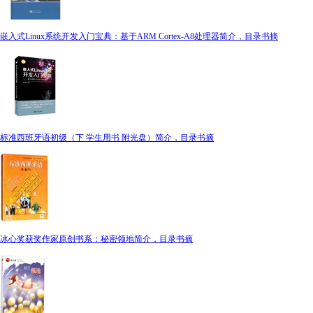
嵌入式Linux系统开发入门宝典：基于ARM Cortex-A8处理器简介，目录书摘
标准西班牙语初级（下 学生用书 附光盘）简介，目录书摘
冰心奖获奖作家原创书系：秘密领地简介，目录书摘