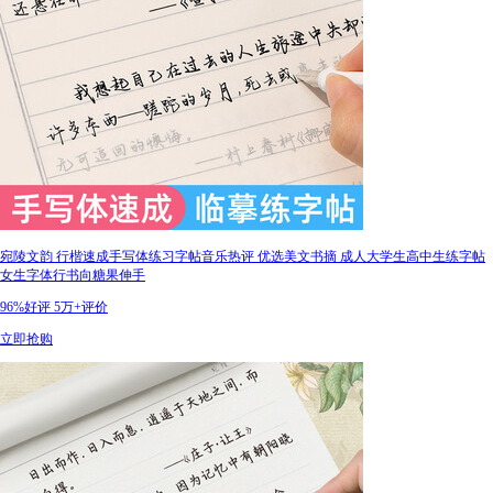
宛陵文韵 行楷速成手写体练习字帖音乐热评 优选美文书摘 成人大学生高中生练字帖
女生字体行书向糖果伸手
96%好评
5万+评价
立即抢购