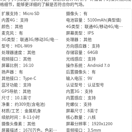
格细节，能够更详细的了解是否符合你的气场。
扩展支持 ：Micro SD
摄像头 ：有
内置4G ：支持
电池容量 ：5100mAh(典型值)
颜色 ：其他
4G类型 ：联通4G/移动4G/电信4G
麦克风 ：有
屏幕类型 ：IPS
3G类型 ：联通3G/移动3G/电信3G
处理器 ：其他
型号 ：HDL-W09
方向感应器 ：支持
处理器速度 ：其他
存储容量 ：64GB
视频接口 ：其他
光线感应 ：支持
屏幕比例 ：16:10
操作系统 ：Android 7.0
扬声器 ：有
后置摄像头 ：有
其他接口 ：Type-C
输入电压 ：9V
蓝牙功能 ：支持
认证型号 ：认证型号
GPS导航 ：其他
内置3G ：支持
尺寸 ：10.1英寸
内置感应 ：支持
净重 ：约309克(含电池)
陀螺仪 ：支持
材质/工艺 ：金属机身
屏幕尺寸 ：8英寸
续航时间 ：8-11小时
核心数量 ：八核
摄像头像素 ：其他
屏幕分辨率 ：1920x1200
屏幕描述 ：1670万色，色彩饱和度(NTSC)：60%(典型
音频接口 ：3.5mm