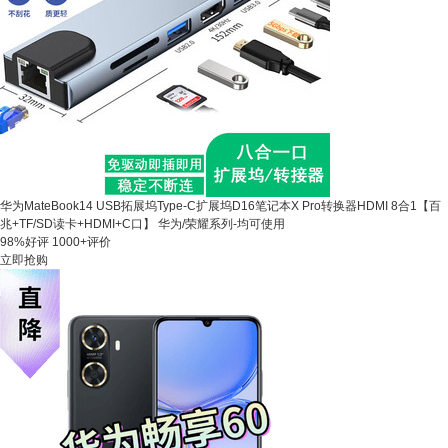
华为MateBook14 USB拓展坞Type-C扩展坞D16笔记本X Pro转换器HDMI 8合1【百
兆+TF/SD读卡+HDMI+C口】 华为/荣耀系列-均可使用
98%好评
1000+评价
立即抢购