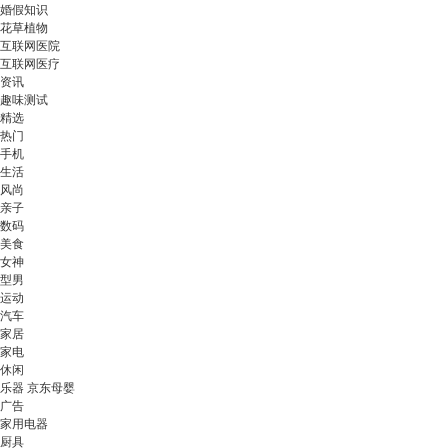
婚假知识
花草植物
互联网医院
互联网医疗
资讯
趣味测试
精选
热门
手机
生活
风尚
亲子
数码
美食
女神
型男
运动
汽车
家居
家电
休闲
乐器 京东母婴
广告
家用电器
厨具