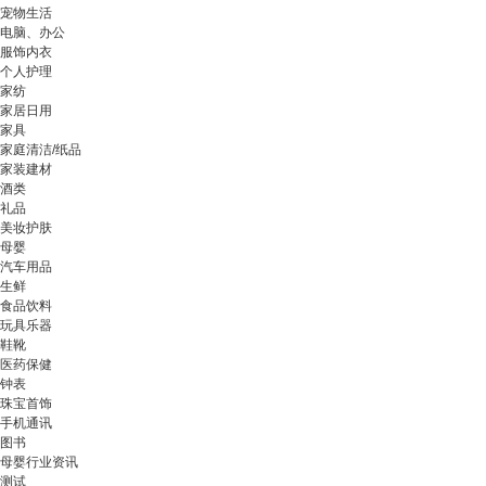
宠物生活
电脑、办公
服饰内衣
个人护理
家纺
家居日用
家具
家庭清洁/纸品
家装建材
酒类
礼品
美妆护肤
母婴
汽车用品
生鲜
食品饮料
玩具乐器
鞋靴
医药保健
钟表
珠宝首饰
手机通讯
图书
母婴行业资讯
测试