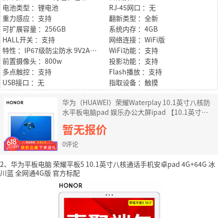
电池类型 ：锂电池
RJ-45网口 ：无
重力感应 ：支持
翻新类型 ：全新
可扩展容量 ：256GB
系统内存 ：4GB
HALL开关 ：支持
网络连接 ：WiFi版
特性 ：IP67级防尘防水 9V2A快充 哈曼卡顿音效
WiFi功能 ：支持
前置摄像头 ：800w
投影功能 ：支持
多点触控 ：支持
Flash播放 ：支持
USB接口 ：无
指取设备 ：触摸
华为（HUAWEI）荣耀Waterplay 10.1英寸八核防
水平板电脑pad 娱乐办公大屏ipad 【10.1英寸】
4G+64G WiFi版 金色 【官方标配】
暂无报价
0评论
2、华为平板电脑 荣耀平板5 10.1英寸八核通话手机安卓pad 4G+64G 冰
川蓝 全网通4G版 官方标配