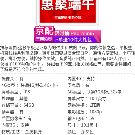
推荐理由:这款平板见证华为的进步和质的飞跃，你的信赖之选，平板整
机直线线条利落坚硬，转角处圆弧过度合理自然，通话方便清晰，小巧轻
便，携带方便，触控操作灵敏，音质纯正自然。
目前已有10+人评价
，
获得了100%的好评率
。
详细看下的宝贝相关规格细节，能够更详细的
了解是否符合你的气场。
摄像头 ：有
内置4G ：支持
4G类型 ：联通4G/移动4G/电信4G
麦克风 ：有
屏幕类型 ：IPS
3G类型 ：联通3G/移动3G/电信3G
处理器 ：其他
屏幕尺寸 ：10.1英寸
存储容量 ：64GB
网络连接 ：LTE版
扬声器 ：有
电影播放 ：1080p
后置摄像头 ：有
输入电压 ：5V
内置3G ：支持
尺寸 ：10.1英寸
材质/工艺 ：金属机身
颜色 ：深灰色