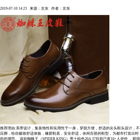
2019-07-10 14:23
来源：京东
作者：京东
推荐理由:系带设计，集装饰性和实用性于一身，穿脱方便，舒适的尖头鞋头设计，不
压脚，给你极致舒适体验，橡胶鞋底，安全舒适，休闲百搭的鞋型，为都市打造出时
尚的潮范。
该款蜘蛛王（SPIDER KING）男士棕色20A 37目前已有10+人评价
，获得