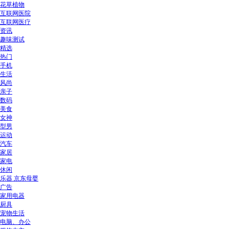
花草植物
互联网医院
互联网医疗
资讯
趣味测试
精选
热门
手机
生活
风尚
亲子
数码
美食
女神
型男
运动
汽车
家居
家电
休闲
乐器 京东母婴
广告
家用电器
厨具
宠物生活
电脑、办公