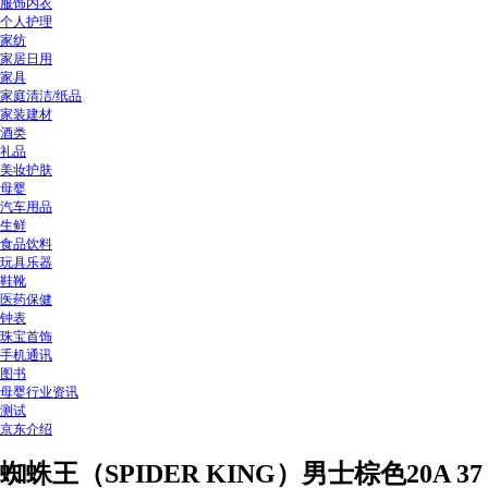
服饰内衣
个人护理
家纺
家居日用
家具
家庭清洁/纸品
家装建材
酒类
礼品
美妆护肤
母婴
汽车用品
生鲜
食品饮料
玩具乐器
鞋靴
医药保健
钟表
珠宝首饰
手机通讯
图书
母婴行业资讯
测试
京东介绍
蜘蛛王（SPIDER KING）男士棕色20A 37