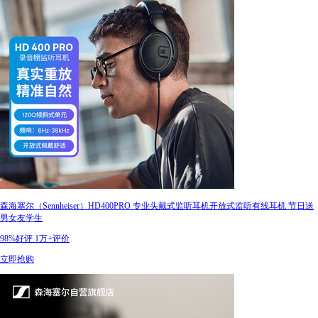
森海塞尔（Sennheiser）HD400PRO 专业头戴式监听耳机开放式监听有线耳机 节日送
男女友学生
98%好评
1万+评价
立即抢购