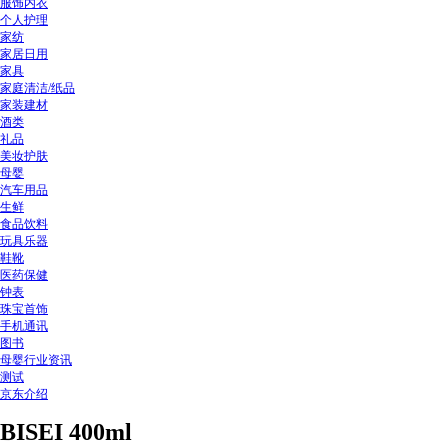
服饰内衣
个人护理
家纺
家居日用
家具
家庭清洁/纸品
家装建材
酒类
礼品
美妆护肤
母婴
汽车用品
生鲜
食品饮料
玩具乐器
鞋靴
医药保健
钟表
珠宝首饰
手机通讯
图书
母婴行业资讯
测试
京东介绍
BISEI 400ml