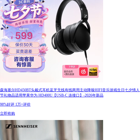
森海塞尔HD450BT头戴式耳机蓝牙无线有线两用主动降噪HIFI音乐游戏生日七夕情人
节礼物品适用苹果华为 HD400U【USB-C 连接口】-2026年新品
98%好评
1万+评价
立即抢购