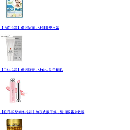
【洁面推荐】保湿洁面，让肌肤更水嫩
【口红推荐】保湿唇膏，让你告别干燥肌
【眼霜/眼部精华推荐】熬夜皮肤干燥，滋润眼霜来救场