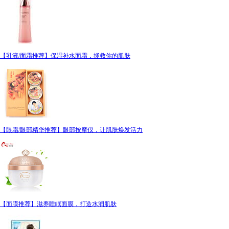
【乳液/面霜推荐】保湿补水面霜，拯救你的肌肤
【眼霜/眼部精华推荐】眼部按摩仪，让肌肤焕发活力
【面膜推荐】滋养睡眠面膜，打造水润肌肤