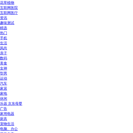
花草植物
互联网医院
互联网医疗
资讯
趣味测试
精选
热门
手机
生活
风尚
亲子
数码
美食
女神
型男
运动
汽车
家居
家电
休闲
乐器 京东母婴
广告
家用电器
厨具
宠物生活
电脑、办公