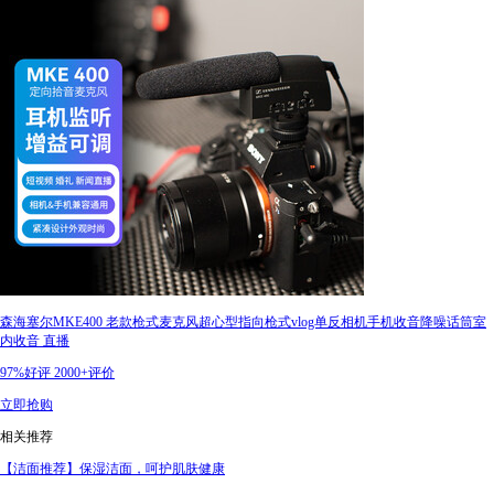
森海塞尔MKE400 老款枪式麦克风超心型指向枪式vlog单反相机手机收音降噪话筒室
内收音 直播
97%好评
2000+评价
立即抢购
相关推荐
【洁面推荐】保湿洁面，呵护肌肤健康