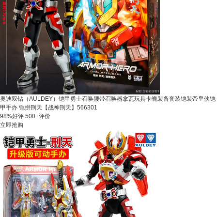
奥迪双钻（AULDEY）铠甲勇士召唤腰带召唤器拿瓦玩具卡魄装备套装铠装帝皇侠铠
甲手办 铠拼刑天【战神刑天】566301
98%好评
500+评价
立即抢购