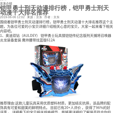
京东介绍
铠甲勇士刑天动漫排行榜，铠甲勇士刑天
动漫十大排名推荐
2019-06-06 12:02
来源：京东
作者：京东
围绕着铠甲勇士刑天动漫排行榜，铠甲勇士刑天动漫十大排名推荐这个主
题，为各位可爱的小宝贝详细介绍相关心意的宝贝，大家一起来看下相关
内容吧。
1、奥迪双钻（AULDEY） 铠甲勇士玩具猎铠铠传纪念版刑天捕将召唤器
炎龙装备套装 鹰帅腰带炫蓝版612A
推荐理由:这款儿童玩具采用优质塑料材质，更加结实抗摔，该品牌的配
饰具有可爱和甜美的鲜明特点。
目前已有20+人评价
，获得了96%的好
评率
。
详细看下的宝贝相关规格细节，能够更详细的了解是否符合你的