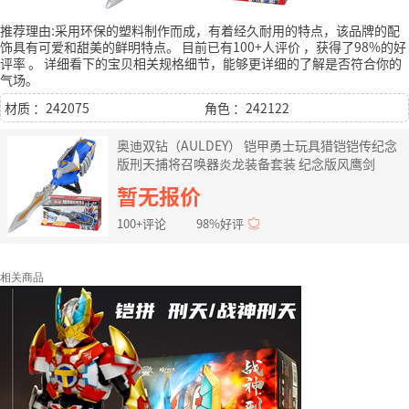
推荐理由:采用环保的塑料制作而成，有着经久耐用的特点，该品牌的配
饰具有可爱和甜美的鲜明特点。
目前已有100+人评价
，获得了98%的好
评率
。
详细看下的宝贝相关规格细节，能够更详细的了解是否符合你的
气场。
材质 ：242075
角色 ：242122
奥迪双钻（AULDEY） 铠甲勇士玩具猎铠铠传纪念
版刑天捕将召唤器炎龙装备套装 纪念版风鹰剑
暂无报价
100+评论
98%好评
相关商品