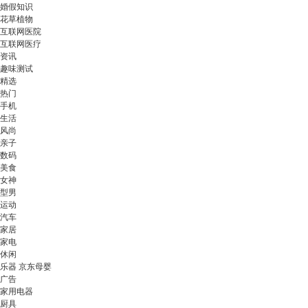
婚假知识
花草植物
互联网医院
互联网医疗
资讯
趣味测试
精选
热门
手机
生活
风尚
亲子
数码
美食
女神
型男
运动
汽车
家居
家电
休闲
乐器 京东母婴
广告
家用电器
厨具