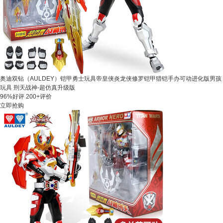
奥迪双钻（AULDEY）铠甲勇士玩具帝皇侠炎龙侠修罗铠甲猎铠手办可动进化版男孩
玩具 刑天战神-超仿真升级版
96%好评
200+评价
立即抢购