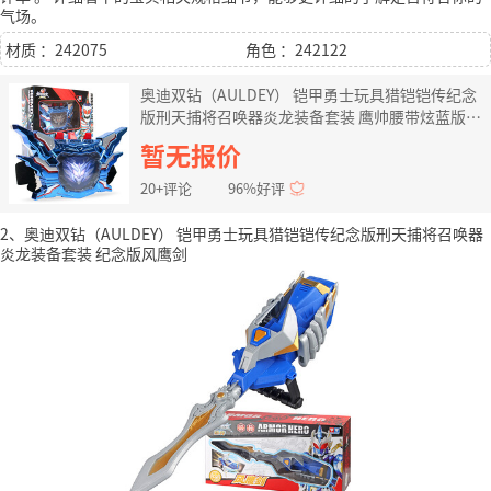
气场。
材质 ：242075
角色 ：242122
奥迪双钻（AULDEY） 铠甲勇士玩具猎铠铠传纪念
版刑天捕将召唤器炎龙装备套装 鹰帅腰带炫蓝版
612A
暂无报价
20+评论
96%好评
2、奥迪双钻（AULDEY） 铠甲勇士玩具猎铠铠传纪念版刑天捕将召唤器
炎龙装备套装 纪念版风鹰剑