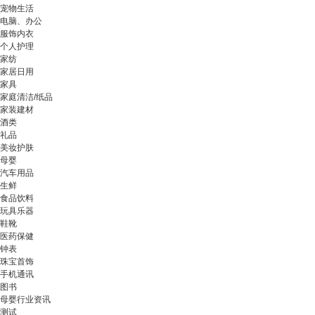
宠物生活
电脑、办公
服饰内衣
个人护理
家纺
家居日用
家具
家庭清洁/纸品
家装建材
酒类
礼品
美妆护肤
母婴
汽车用品
生鲜
食品饮料
玩具乐器
鞋靴
医药保健
钟表
珠宝首饰
手机通讯
图书
母婴行业资讯
测试