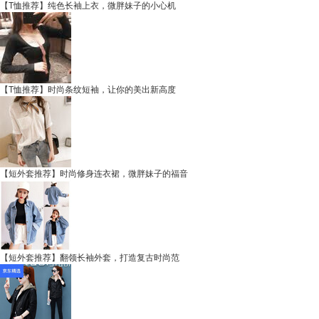
【T恤推荐】纯色长袖上衣，微胖妹子的小心机
【T恤推荐】时尚条纹短袖，让你的美出新高度
【短外套推荐】时尚修身连衣裙，微胖妹子的福音
【短外套推荐】翻领长袖外套，打造复古时尚范