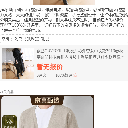
推荐理由:蝙蝠袖的版型，伸展自如，斗篷型的版型，彰显都市丽人的魅
力风格，大大的侧开衩，提升了时髦度，拼接点缀设计，让整体的层次感
分明又突出，经典版型的开衫，耐人寻味永不过时。
目前已有3人评价
，
获得了100%的好评率
。
详细看下的宝贝相关规格细节，能够更详细的
了解是否符合你的气场。
品牌 ：欧已（OUVEO'RLL）
欧已OUVEO'RLL毛衣开衫外套女中长款2019春秋
季新品韩版宽松大码马甲蝙蝠袖过膝针织衫显瘦披
肩 黑色 均码
暂无报价
3评论
100%好评
相关商品