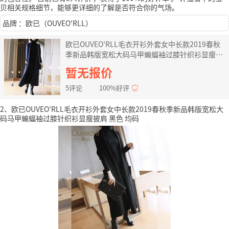
贝相关规格细节，能够更详细的了解是否符合你的气场。
品牌 ：欧已（OUVEO'RLL）
欧已OUVEO'RLL毛衣开衫外套女中长款2019春秋
季新品韩版宽松大码马甲蝙蝠袖过膝针织衫显瘦披
肩 宝蓝色 均码
暂无报价
5评论
100%好评
2、欧已OUVEO'RLL毛衣开衫外套女中长款2019春秋季新品韩版宽松大
码马甲蝙蝠袖过膝针织衫显瘦披肩 黑色 均码