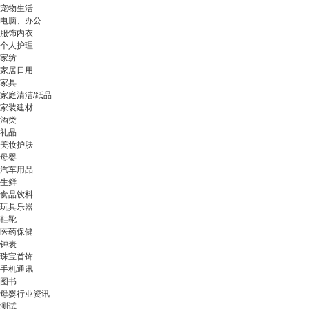
宠物生活
电脑、办公
服饰内衣
个人护理
家纺
家居日用
家具
家庭清洁/纸品
家装建材
酒类
礼品
美妆护肤
母婴
汽车用品
生鲜
食品饮料
玩具乐器
鞋靴
医药保健
钟表
珠宝首饰
手机通讯
图书
母婴行业资讯
测试