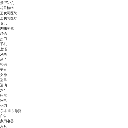
婚假知识
花草植物
互联网医院
互联网医疗
资讯
趣味测试
精选
热门
手机
生活
风尚
亲子
数码
美食
女神
型男
运动
汽车
家居
家电
休闲
乐器 京东母婴
广告
家用电器
厨具