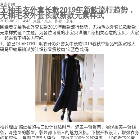
京东介绍
无袖毛衣外套长款2019年新款流行趋势，
无袖毛衣外套长款新款元素样式
2019-06-21 14:43
来源：京东
作者：京东
围绕着无袖毛衣外套长款2019年新款流行趋势，无袖毛衣外套长款新款
元素样式这个主题，为各位可爱的小宝贝详细介绍相关心意的宝贝，大家
一起来看下相关内容吧。
1、欧已OUVEO'RLL毛衣开衫外套女中长款2019春秋季新品韩版宽松大
码马甲蝙蝠袖过膝针织衫显瘦披肩 宝蓝色 均码
推荐理由:蝙蝠袖的袖口设计舒适时尚，遮盖手臂赘肉，展现柔美手臂线
条，斗篷型的版型，彰显都市丽人的魅力风格，下摆开衩设计，增强衣身
的包容性。
目前已有5人评价
，获得了100%的好评率
。
详细看下的宝