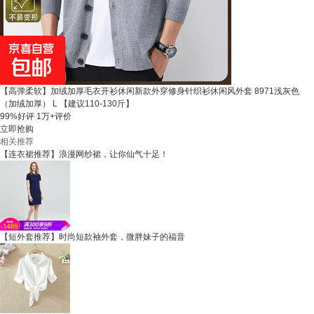
【高弹柔软】加绒加厚毛衣开衫休闲新款外穿修身针织衫休闲风外套 8971浅灰色
（加绒加厚） L 【建议110-130斤】
99%好评
1万+评价
立即抢购
相关推荐
【连衣裙推荐】浪漫网纱裙，让你仙气十足！
【短外套推荐】时尚短款袖外套，微胖妹子的福音