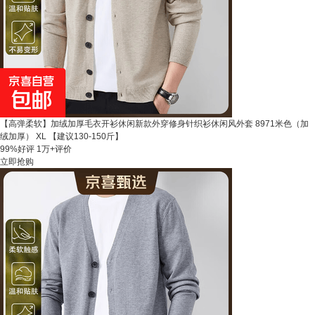
【高弹柔软】加绒加厚毛衣开衫休闲新款外穿修身针织衫休闲风外套 8971米色（加
绒加厚） XL 【建议130-150斤】
99%好评
1万+评价
立即抢购