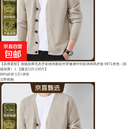
【高弹柔软】加绒加厚毛衣开衫休闲新款外穿修身针织衫休闲风外套 8971米色（加
绒加厚） L 【建议110-130斤】
99%好评
1万+评价
立即抢购