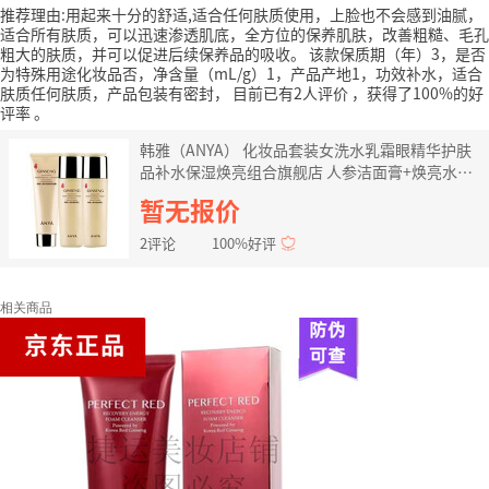
推荐理由:用起来十分的舒适,适合任何肤质使用，上脸也不会感到油腻，
适合所有肤质，可以迅速渗透肌底，全方位的保养肌肤，改善粗糙、毛孔
粗大的肤质，并可以促进后续保养品的吸收。
该款保质期（年）3，是否
为特殊用途化妆品否，净含量（mL/g）1，产品产地1，功效补水，适合
肤质任何肤质，产品包装有密封，
目前已有2人评价
，获得了100%的好
评率
。
韩雅（ANYA） 化妆品套装女洗水乳霜眼精华护肤
品补水保湿焕亮组合旗舰店 人参洁面膏+焕亮水
+焕亮乳三件套
暂无报价
2评论
100%好评
相关商品