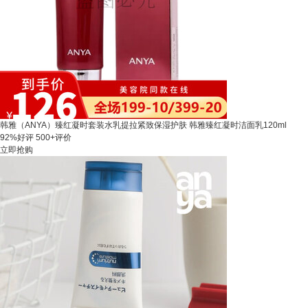
韩雅（ANYA）臻红凝时套装水乳提拉紧致保湿护肤 韩雅臻红凝时洁面乳120ml
92%好评
500+评价
立即抢购