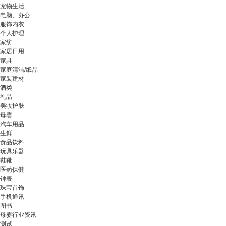
宠物生活
电脑、办公
服饰内衣
个人护理
家纺
家居日用
家具
家庭清洁/纸品
家装建材
酒类
礼品
美妆护肤
母婴
汽车用品
生鲜
食品饮料
玩具乐器
鞋靴
医药保健
钟表
珠宝首饰
手机通讯
图书
母婴行业资讯
测试