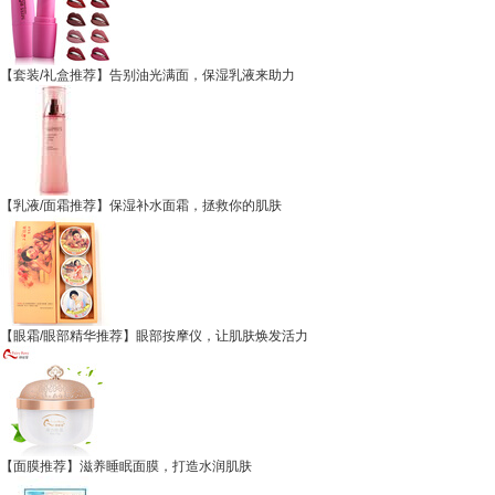
【套装/礼盒推荐】告别油光满面，保湿乳液来助力
【乳液/面霜推荐】保湿补水面霜，拯救你的肌肤
【眼霜/眼部精华推荐】眼部按摩仪，让肌肤焕发活力
【面膜推荐】滋养睡眠面膜，打造水润肌肤