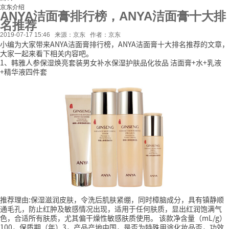
京东介绍
ANYA洁面膏排行榜，ANYA洁面膏十大排
名推荐
2019-07-17 15:46
来源：京东
作者：京东
小编为大家带来ANYA洁面膏排行榜，ANYA洁面膏十大排名推荐的文章，
大家一起来看下相关内容吧。
1、韩雅人参保湿焕亮套装男女补水保湿护肤品化妆品 洁面膏+水+乳液
+精华液四件套
推荐理由:保湿滋润皮肤，令洗后肌肤紧绷，同时樟脑成分，具有镇静顺
通毛孔，防止红肿及敏感情况出现，适用于任何肤质，显出红润饱满气
色，合适所有肤质，尤其偏干燥性敏感肤质使用。
该款净含量（mL/g）
100，保质期（年）3，产品产地中国，是否为特殊用途化妆品否，功效