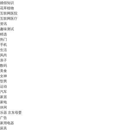
婚假知识
花草植物
互联网医院
互联网医疗
资讯
趣味测试
精选
热门
手机
生活
风尚
亲子
数码
美食
女神
型男
运动
汽车
家居
家电
休闲
乐器 京东母婴
广告
家用电器
厨具