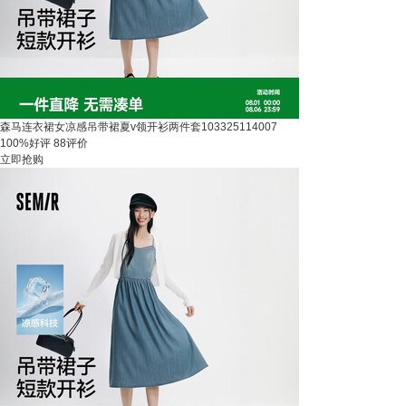
森马连衣裙女凉感吊带裙夏v领开衫两件套103325114007
100%好评
88评价
立即抢购