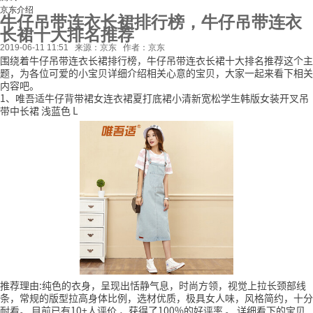
京东介绍
牛仔吊带连衣长裙排行榜，牛仔吊带连衣
长裙十大排名推荐
2019-06-11 11:51
来源：京东
作者：京东
围绕着牛仔吊带连衣长裙排行榜，牛仔吊带连衣长裙十大排名推荐这个主
题，为各位可爱的小宝贝详细介绍相关心意的宝贝，大家一起来看下相关
内容吧。
1、唯吾适牛仔背带裙女连衣裙夏打底裙小清新宽松学生韩版女装开叉吊
带中长裙 浅蓝色 L
推荐理由:纯色的衣身，呈现出恬静气息，时尚方领，视觉上拉长颈部线
条，常规的版型拉高身体比例，选材优质，极具女人味，风格简约，十分
耐看。
目前已有10+人评价
，获得了100%的好评率
。
详细看下的宝贝