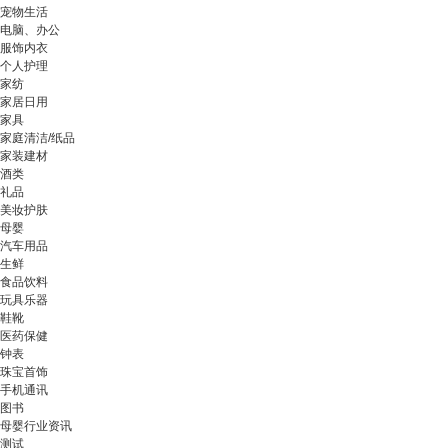
宠物生活
电脑、办公
服饰内衣
个人护理
家纺
家居日用
家具
家庭清洁/纸品
家装建材
酒类
礼品
美妆护肤
母婴
汽车用品
生鲜
食品饮料
玩具乐器
鞋靴
医药保健
钟表
珠宝首饰
手机通讯
图书
母婴行业资讯
测试