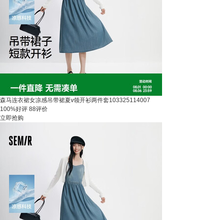
森马连衣裙女凉感吊带裙夏v领开衫两件套103325114007
100%好评
88评价
立即抢购