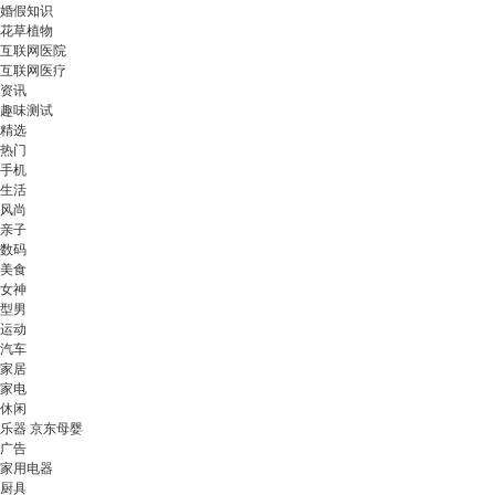
婚假知识
花草植物
互联网医院
互联网医疗
资讯
趣味测试
精选
热门
手机
生活
风尚
亲子
数码
美食
女神
型男
运动
汽车
家居
家电
休闲
乐器 京东母婴
广告
家用电器
厨具