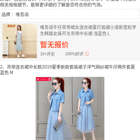
相关规格细节，能够更详细的了解是否符合你的气场。
品牌 ：唯吾适
唯吾适牛仔背带裙女连衣裙夏打底裙小清新宽松学
生韩版女装开叉吊带中长裙 浅蓝色 L
暂无报价
10+评论
100%好评
2、吊带连衣裙中长款2019夏季新款套装裙子洋气网纱裙牛仔两件套夏
蓝色 M