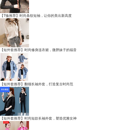
【T恤推荐】时尚条纹短袖，让你的美出新高度
【短外套推荐】时尚修身连衣裙，微胖妹子的福音
【短外套推荐】翻领长袖外套，打造复古时尚范
【短外套推荐】时尚短款长袖外套，塑造优雅女神