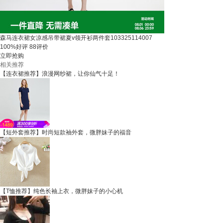
森马连衣裙女凉感吊带裙夏v领开衫两件套103325114007
100%好评
88评价
立即抢购
相关推荐
【连衣裙推荐】浪漫网纱裙，让你仙气十足！
【短外套推荐】时尚短款袖外套，微胖妹子的福音
【T恤推荐】纯色长袖上衣，微胖妹子的小心机