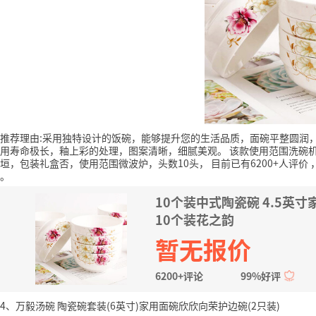
推荐理由:采用独特设计的饭碗，能够提升您的生活品质，面碗平整圆润
用寿命极长，釉上彩的处理，图案清晰，细腻美观。
该款使用范围洗碗
垣，包装礼盒否，使用范围微波炉，头数10头，
目前已有6200+人评价
。
10个装中式陶瓷碗 4.5英
10个装花之韵
暂无报价
6200+评论
99%好评
4、万毅汤碗 陶瓷碗套装(6英寸)家用面碗欣欣向荣护边碗(2只装)