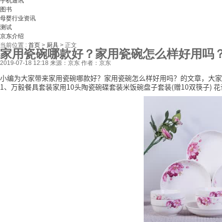
手机通讯
图书
母婴行业资讯
测试
京东介绍
当前位置 :
首页
>
厨具
>
正文
家用瓷碗哪款好？家用瓷碗怎么样好用吗
2019-07-18 12:18
来源：京东
作者：京东
小编为大家带来家用瓷碗哪款好？家用瓷碗怎么样好用吗？的文章，大家
1、万毅餐具套装家用10头陶瓷碗碟套装米饭碗盘子套装(赠10双筷子) 花