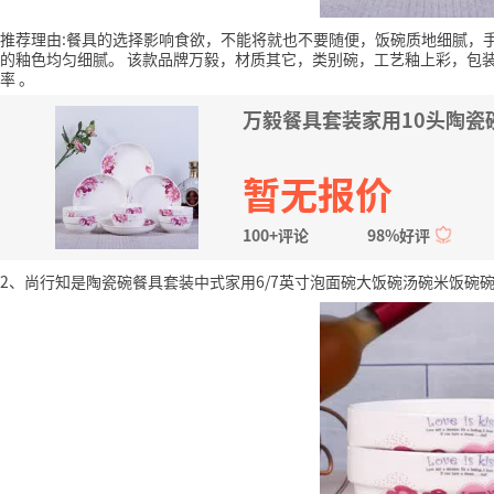
推荐理由:餐具的选择影响食欲，不能将就也不要随便，饭碗质地细腻，
的釉色均匀细腻。
该款品牌万毅，材质其它，类别碗，工艺釉上彩，包装
率
。
万毅餐具套装家用10头陶瓷碗
暂无报价
100+评论
98%好评
2、尚行知是陶瓷碗餐具套装中式家用6/7英寸泡面碗大饭碗汤碗米饭碗碗