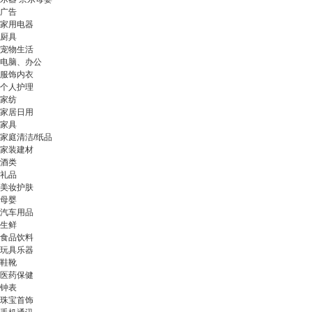
广告
家用电器
厨具
宠物生活
电脑、办公
服饰内衣
个人护理
家纺
家居日用
家具
家庭清洁/纸品
家装建材
酒类
礼品
美妆护肤
母婴
汽车用品
生鲜
食品饮料
玩具乐器
鞋靴
医药保健
钟表
珠宝首饰