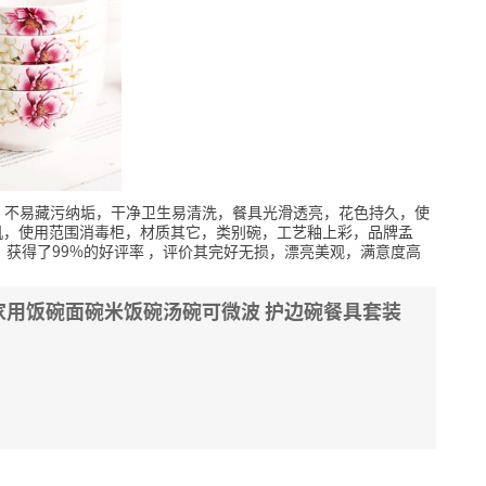
，不易藏污纳垢，干净卫生易清洗，餐具光滑透亮，花色持久，使
机，使用范围消毒柜，材质其它，类别碗，工艺釉上彩，品牌孟
，获得了99%的好评率
，评价其完好无损，漂亮美观，满意度高
寸家用饭碗面碗米饭碗汤碗可微波 护边碗餐具套装