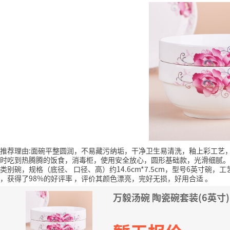
推荐理由:面碗平整圆润，不易藏污纳垢，干净卫生易清洗，釉上彩工艺
时吃到热腾腾的饭食，消毒柜，使用安全放心，圆形基础款，光滑细腻。
类别碗，规格（底径、 口径、高）约14.6cm*7.5cm，型号6英寸碗
，获得了98%的好评率
，评价其颜色漂亮，完好无损，好用合适
。
万毅汤碗 陶瓷碗套装(6英寸