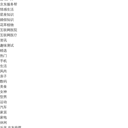
京东服务帮
情感生活
星座知识
婚假知识
花草植物
互联网医院
互联网医疗
资讯
趣味测试
精选
热门
手机
生活
风尚
亲子
数码
美食
女神
型男
运动
汽车
家居
家电
休闲
乐器 京东母婴