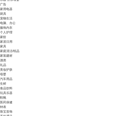
广告
家用电器
厨具
宠物生活
电脑、办公
服饰内衣
个人护理
家纺
家居日用
家具
家庭清洁/纸品
家装建材
酒类
礼品
美妆护肤
母婴
汽车用品
生鲜
食品饮料
玩具乐器
鞋靴
医药保健
钟表
珠宝首饰