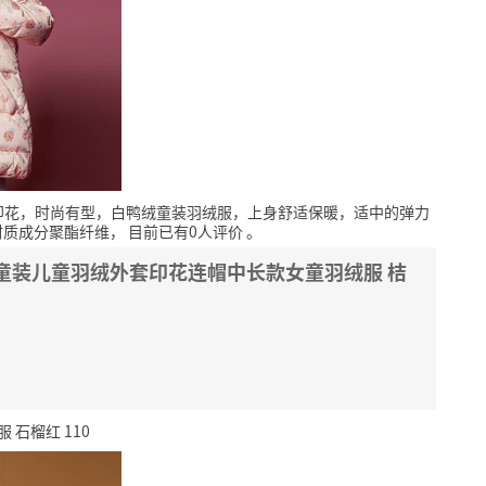
印花，时尚有型，白鸭绒童装羽绒服，上身舒适保暖，适中的弹力
材质成分聚酯纤维，
目前已有0人评价
。
季新款童装儿童羽绒外套印花连帽中长款女童羽绒服 桔
 石榴红 110