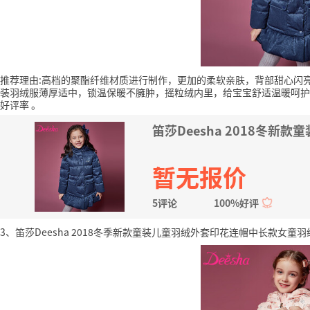
推荐理由:高档的聚酯纤维材质进行制作，更加的柔软亲肤，背部甜心闪
装羽绒服薄厚适中，锁温保暖不臃肿，摇粒绒内里，给宝宝舒适温暖呵护
好评率
。
笛莎Deesha 2018冬新款
暂无报价
5评论
100%好评
3、笛莎Deesha 2018冬季新款童装儿童羽绒外套印花连帽中长款女童羽绒