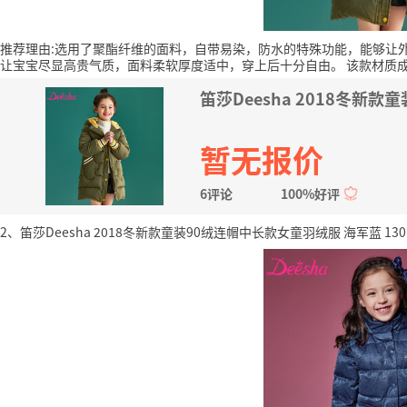
推荐理由:选用了聚酯纤维的面料，自带易染，防水的特殊功能，能够让
让宝宝尽显高贵气质，面料柔软厚度适中，穿上后十分自由。
该款材质
笛莎Deesha 2018冬新款
暂无报价
6评论
100%好评
2、笛莎Deesha 2018冬新款童装90绒连帽中长款女童羽绒服 海军蓝 130