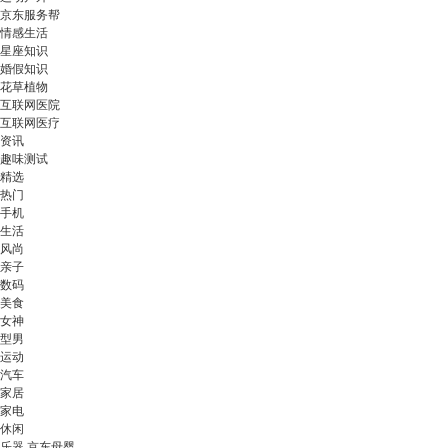
京东服务帮
情感生活
星座知识
婚假知识
花草植物
互联网医院
互联网医疗
资讯
趣味测试
精选
热门
手机
生活
风尚
亲子
数码
美食
女神
型男
运动
汽车
家居
家电
休闲
乐器 京东母婴