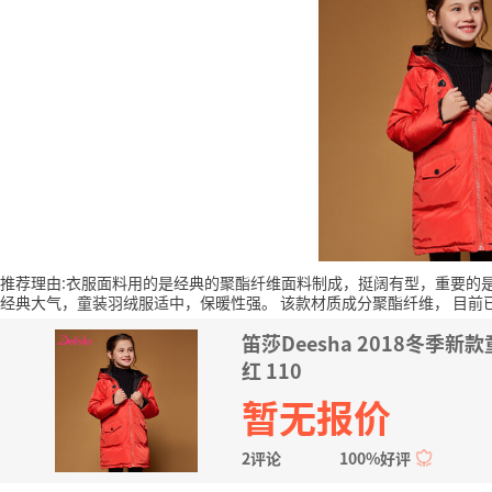
推荐理由:衣服面料用的是经典的聚酯纤维面料制成，挺阔有型，重要的
经典大气，童装羽绒服适中，保暖性强。
该款材质成分聚酯纤维，
目前
笛莎Deesha 2018冬季
红 110
暂无报价
2评论
100%好评