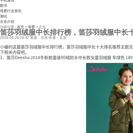
手机通讯
图书
母婴行业资讯
测试
京东介绍
当前位置 :
首页
>
母婴
>
正文
笛莎羽绒服中长排行榜，笛莎羽绒服中长
2019-06-26 10:42
来源：京东
作者：京东
小编的这篇笛莎羽绒服中长排行榜，笛莎羽绒服中长十大排名推荐主题文
下相关内容吧。
1、笛莎Deesha 2018冬新款童装90绒防水中长款女童羽绒服 军绿色 140