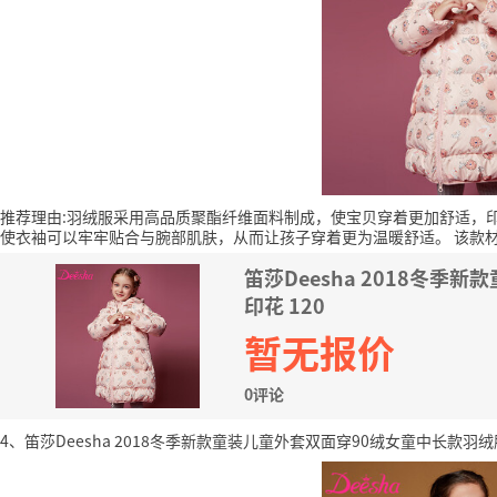
推荐理由:羽绒服采用高品质聚酯纤维面料制成，使宝贝穿着更加舒适，
使衣袖可以牢牢贴合与腕部肌肤，从而让孩子穿着更为温暖舒适。
该款
笛莎Deesha 2018冬
印花 120
暂无报价
0评论
4、笛莎Deesha 2018冬季新款童装儿童外套双面穿90绒女童中长款羽绒服