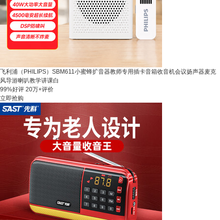
飞利浦（PHILIPS）SBM611小蜜蜂扩音器教师专用插卡音箱收音机会议扬声器麦克
风导游喇叭教学讲课白
99%好评
20万+评价
立即抢购