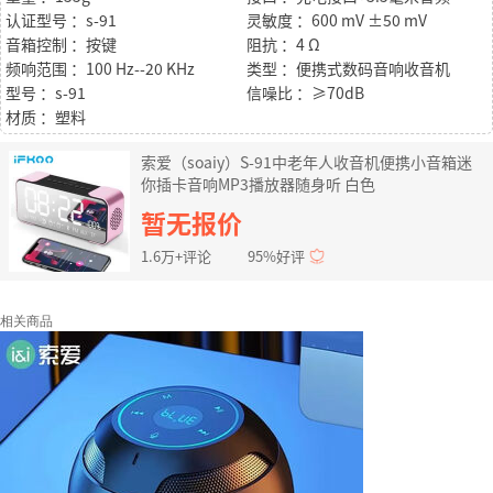
认证型号 ：s-91
灵敏度 ：600 mV ±50 mV
音箱控制 ：按键
阻抗 ：4 Ω
频响范围 ：100 Hz--20 KHz
类型 ：便携式数码音响收音机
型号 ：s-91
信噪比 ：≥70dB
材质 ：塑料
索爱（soaiy）S-91中老年人收音机便携小音箱迷
你插卡音响MP3播放器随身听 白色
暂无报价
1.6万+评论
95%好评
相关商品