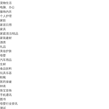
宠物生活
电脑、办公
服饰内衣
个人护理
家纺
家居日用
家具
家庭清洁/纸品
家装建材
酒类
礼品
美妆护肤
母婴
汽车用品
生鲜
食品饮料
玩具乐器
鞋靴
医药保健
钟表
珠宝首饰
手机通讯
图书
母婴行业资讯
测试