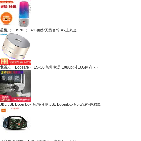
蓝悦（LEnRuE） A2 便携/无线音箱 A2土豪金
龙视安（Loosafe） LS-C6 智能家居 1080p(带16G内存卡)
JBL JBL Boombox 音箱/音响 JBL Boombox音乐战神-迷彩款