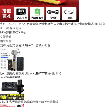
先科（SAST）V30红色豪华版 收音机老年人充电式插卡迷你小音响便携式mp3随身
听8G内存卡套装
97%好评
20万+评价
立即抢购
相关推荐
魅声 桌面式 麦克风 I播2-2（套装）银色
icon 桌面式 麦克风 Ultra4+LEWITT莱维特lct840
JBL 便携/无线音箱 珍珠白套餐 收纳包+音频线