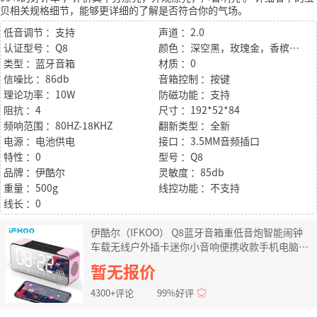
贝相关规格细节，能够更详细的了解是否符合你的气场。
低音调节 ：支持
声道 ：2.0
认证型号 ：Q8
颜色 ：深空黑，玫瑰金，香槟金，中国红
类型 ：蓝牙音箱
材质 ：0
信噪比 ：86db
音箱控制 ：按键
理论功率 ：10W
防磁功能 ：支持
阻抗 ：4
尺寸 ：192*52*84
频响范围 ：80HZ-18KHZ
翻新类型 ：全新
电源 ：电池供电
接口 ：3.5MM音频插口
特性 ：0
型号 ：Q8
品牌 ：伊酷尔
灵敏度 ：85db
重量 ：500g
线控功能 ：不支持
线长 ：0
伊酷尔（IFKOO） Q8蓝牙音箱重低音炮智能闹钟
车载无线户外插卡迷你小音响便携收款手机电脑收
音机 玫瑰金
暂无报价
4300+评论
99%好评