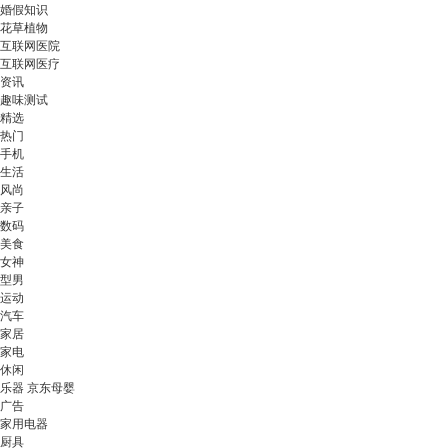
婚假知识
花草植物
互联网医院
互联网医疗
资讯
趣味测试
精选
热门
手机
生活
风尚
亲子
数码
美食
女神
型男
运动
汽车
家居
家电
休闲
乐器 京东母婴
广告
家用电器
厨具