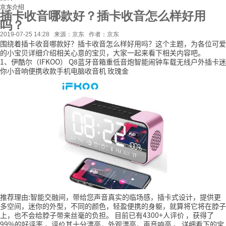
京东介绍
插卡收音哪款好？插卡收音怎么样好用
吗？
2019-07-25 14:28
来源：京东
作者：京东
围绕着插卡收音哪款好？插卡收音怎么样好用吗？这个主题，为各位可爱
的小宝贝详细介绍相关心意的宝贝，大家一起来看下相关内容吧。
1、伊酷尔（IFKOO） Q8蓝牙音箱重低音炮智能闹钟车载无线户外插卡迷
你小音响便携收款手机电脑收音机 玫瑰金
推荐理由:智能交融间，带给您声音真实的临场感，插卡式设计，提供更
多空间，迷你的外型，不同的颜色，轻盈便携的身躯，就算将它将在脖子
上，也不会给脖子带来丝毫的负担。
目前已有4300+人评价
，获得了
99%的好评率
，评价其十分漂亮，外观漂亮，声音响亮
。
详细看下的宝