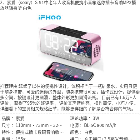
2、索爱（soaiy）S-91中老年人收音机便携小音箱迷你插卡音响MP3播
放器随身听 白色
推荐理由:延续了以往的便携性设计，体积相当于一瓶矿泉水，实用且便
于随身携带，可爱的迷你的外型，随身携带很可爱，插卡式设计，提供更
多空间，按键设计更圆滑，整体外形更加圆滑流畅。
目前已有1.6万+人
评价
，获得了95%的好评率
，评价其声音响亮，操作简便，小巧方便
。
详细看下的宝贝相关规格细节，能够更详细的了解是否符合你的气场。
品牌 ：索爱
理论功率 ：3W
尺寸 ：110mm·73mm·32mm
电源 ：BL-5C 800 mA/h
特性 ：便携式插卡数码音响收音机
颜色 ：白色
重量 ：155g
接口 ：充电接口+3.5毫米音频接口+耳机孔+tf卡槽