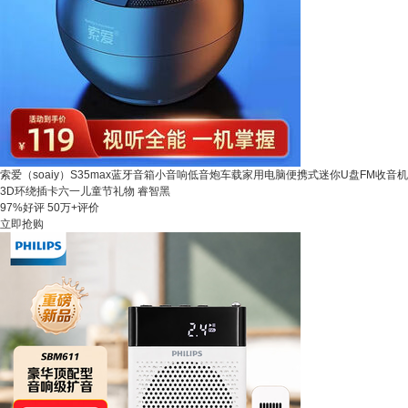
索爱（soaiy）S35max蓝牙音箱小音响低音炮车载家用电脑便携式迷你U盘FM收音机
3D环绕插卡六一儿童节礼物 睿智黑
97%好评
50万+评价
立即抢购