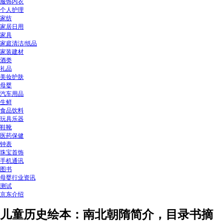
服饰内衣
个人护理
家纺
家居日用
家具
家庭清洁/纸品
家装建材
酒类
礼品
美妆护肤
母婴
汽车用品
生鲜
食品饮料
玩具乐器
鞋靴
医药保健
钟表
珠宝首饰
手机通讯
图书
母婴行业资讯
测试
京东介绍
儿童历史绘本：南北朝隋简介，目录书摘