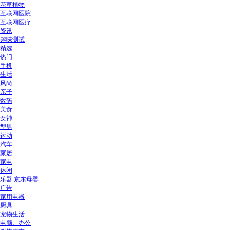
花草植物
互联网医院
互联网医疗
资讯
趣味测试
精选
热门
手机
生活
风尚
亲子
数码
美食
女神
型男
运动
汽车
家居
家电
休闲
乐器 京东母婴
广告
家用电器
厨具
宠物生活
电脑、办公