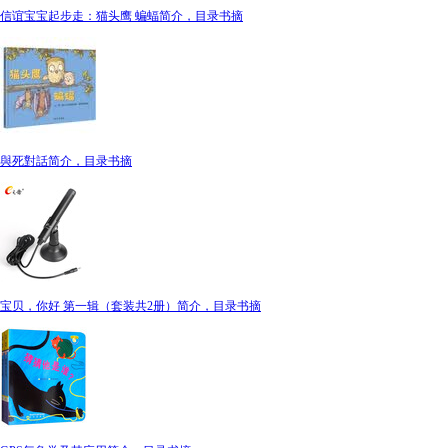
信谊宝宝起步走：猫头鹰 蝙蝠简介，目录书摘
與死對話简介，目录书摘
宝贝，你好 第一辑（套装共2册）简介，目录书摘