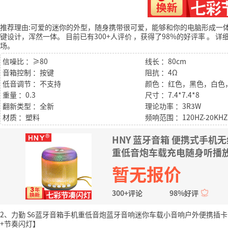
推荐理由:可爱的迷你的外型，随身携带很可爱，能够和你的电脑形成一
键设计，浑然一体。
目前已有300+人评价
，获得了98%的好评率
。
详
场。
信噪比 ：≥80
线长 ：80cm
音箱控制 ：按键
阻抗 ：4Ω
低音调节 ：不支持
重量 ：0.3
尺寸 ：7.4*7.4*8
翻新类型 ：全新
理论功率 ：3R3W
材质 ：塑料
频响范围 ：120HZ-20KHZ
HNY 蓝牙音箱 便携式手
重低音炮车载充电随身听播放
暂无报价
300+评论
98%好评
2、力勤 S6蓝牙音箱手机重低音炮蓝牙音响迷你车载小音响户外便携插卡
+节奏闪灯】