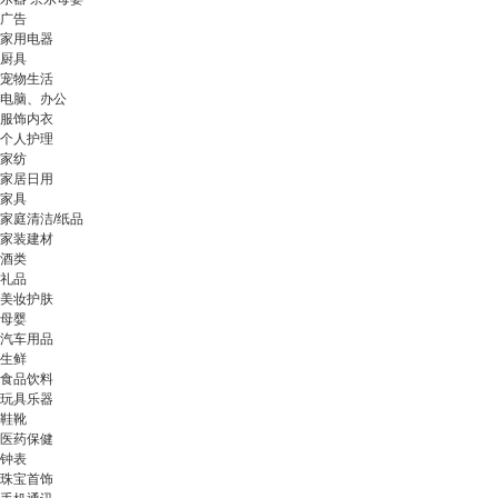
广告
家用电器
厨具
宠物生活
电脑、办公
服饰内衣
个人护理
家纺
家居日用
家具
家庭清洁/纸品
家装建材
酒类
礼品
美妆护肤
母婴
汽车用品
生鲜
食品饮料
玩具乐器
鞋靴
医药保健
钟表
珠宝首饰