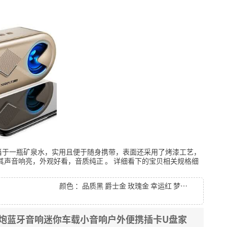
当于一瓶矿泉水，实用且便于随身携带，表面还采用了烤漆工艺，
其声音响亮，外观好看，音质纯正
。
详细看下的宝贝相关规格细
颜色 ：品质黑 爵士金 玫瑰金 幸运红 梦幻蓝
音炮蓝牙音响迷你车载小音响户外便携插卡U盘家