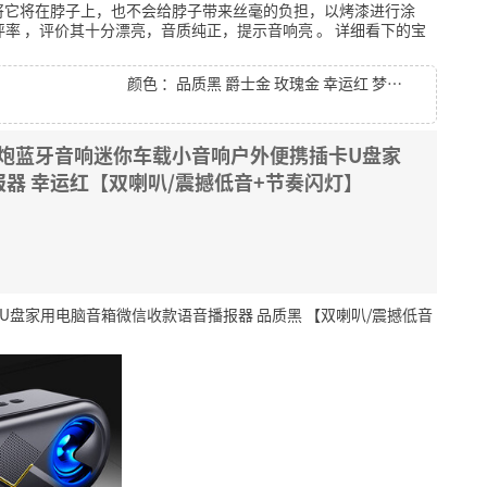
将它将在脖子上，也不会给脖子带来丝毫的负担，以烤漆进行涂
评率
，评价其十分漂亮，音质纯正，提示音响亮
。
详细看下的宝
颜色 ：品质黑 爵士金 玫瑰金 幸运红 梦幻蓝
音炮蓝牙音响迷你车载小音响户外便携插卡U盘家
器 幸运红【双喇叭/震撼低音+节奏闪灯】
U盘家用电脑音箱微信收款语音播报器 品质黑 【双喇叭/震撼低音