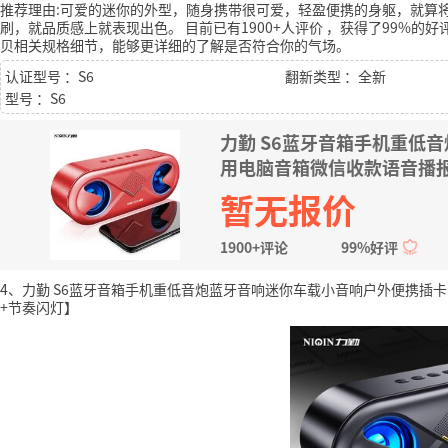
推荐理由:可爱的迷你的外型，随身携带很可爱，轻盈便携的身躯，就算
刷，就品质感上就表现出色。
目前已有1900+人评价
，获得了99%的好
贝相关规格细节，能够更详细的了解是否符合你的气场。
认证型号 ：S6
翻新类型 ：全新
型号 ：S6
力勤 S6蓝牙音箱手机重低
用电脑音箱微信收款语音播报
暂无报价
1900+评论
99%好评
4、力勤 S6蓝牙音箱手机重低音炮蓝牙音响迷你车载小音响户外便携插卡
+节奏闪灯】