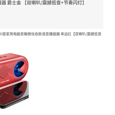
器 爵士金 【双喇叭/震撼低音+节奏闪灯】
U盘家用电脑音箱微信收款语音播报器 幸运红【双喇叭/震撼低音