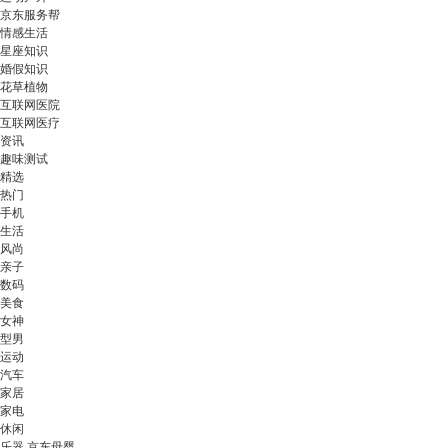
京东服务帮
情感生活
星座知识
婚假知识
花草植物
互联网医院
互联网医疗
资讯
趣味测试
精选
热门
手机
生活
风尚
亲子
数码
美食
女神
型男
运动
汽车
家居
家电
休闲
乐器 京东母婴